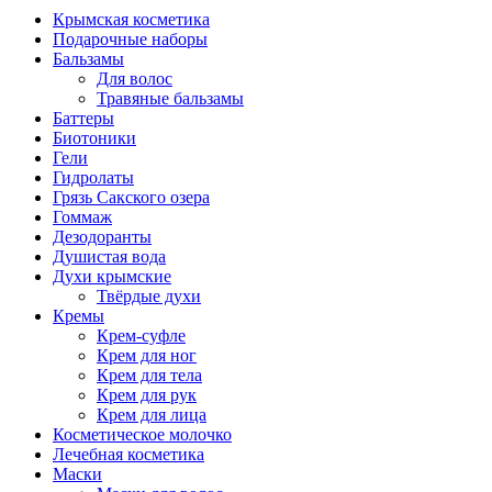
Крымская косметика
Подарочные наборы
Бальзамы
Для волос
Травяные бальзамы
Баттеры
Биотоники
Гели
Гидролаты
Грязь Сакского озера
Гоммаж
Дезодоранты
Душистая вода
Духи крымские
Твёрдые духи
Кремы
Крем-суфле
Крем для ног
Крем для тела
Крем для рук
Крем для лица
Косметическое молочко
Лечебная косметика
Маски