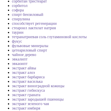
сорбитан тристеарат
сорбитол
софора
спирт бензиловый
спирулина
способствует регенерации
стеароил лактилат натрия
таурин
тетранатриевая соль глутаминовой кислоты
фукус
фульвовые минералы
цетеариловый спирт
чайное дерево
эвкалипт
эвкаоипт
экстракт айвы
экстракт алоэ
экстракт барбариса
экстракт василька
экстракт виноградной кожицы
экстракт гибискуса
экстракт граната
экстракт зародышей пшеницы
экстракт зеленого чая
экстракт имбиря