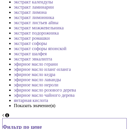
экстракт календулы
экстракт ламинарии
экстракт лимона
экстракт лимонника
экстракт листьев айвы
экстракт можжевельника
экстракт подорожника
экстракт ромашки
экстракт софоры
экстракт софоры японской
экстракт шалфея
экстракт эвкалипта
эфирное масло герани
эфирное масло иланг-иланга
эфирное масло кедра
эфирное масло лаванды
эфирное масло нероли
эфирное масло розового дерева
эфирное масло чайного дерева
янтарная кислота
Показать значение(я)
Фильтр по цене