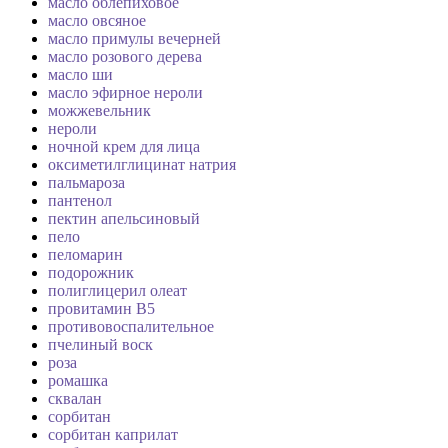
масло облепиховое
масло овсяное
масло примулы вечерней
масло розового дерева
масло ши
масло эфирное нероли
можжевельник
нероли
ночной крем для лица
оксиметилглицинат натрия
пальмароза
пантенол
пектин апельсиновый
пело
пеломарин
подорожник
полиглицерил олеат
провитамин В5
противовоспалительное
пчелиный воск
роза
ромашка
сквалан
сорбитан
сорбитан каприлат