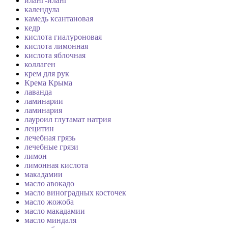
иланг-иланг
календула
камедь ксантановая
кедр
кислота гиалуроновая
кислота лимонная
кислота яблочная
коллаген
крем для рук
Крема Крыма
лаванда
ламинарии
ламинария
лауроил глутамат натрия
лецитин
лечебная грязь
лечебные грязи
лимон
лимонная кислота
макадамии
масло авокадо
масло виноградных косточек
масло жожоба
масло макадамии
масло миндаля