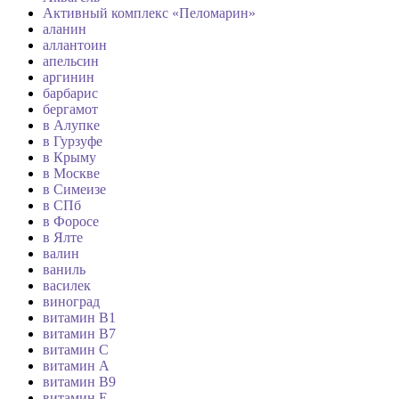
Активный комплекс «Пеломарин»
аланин
аллантоин
апельсин
аргинин
барбарис
бергамот
в Алупке
в Гурзуфе
в Крыму
в Москве
в Симеизе
в СПб
в Форосе
в Ялте
валин
ваниль
василек
виноград
витамин B1
витамин B7
витамин C
витамин А
витамин В9
витамин Е