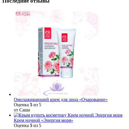
Последние отзывы
Омолаживающий крем для лица «Очарование»
Оценка
5
из 5
от Саша
Крем ночной «Энергия моря»
Оценка
5
из 5