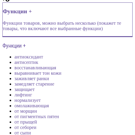
Функции +
Функции товаров, можно выбрать несколько (покажет те
товары, что включают все выбранные функции)
Функции +
антиоксидант
антисептик
восстанавливающая
выравнивает тон кожи
заживляет ранки
замедляет старение
защищает
лифтинг
нормализует
омолаживающая
от морщин
от пигментных пятен
от прыщей
от себореи
от сыпи