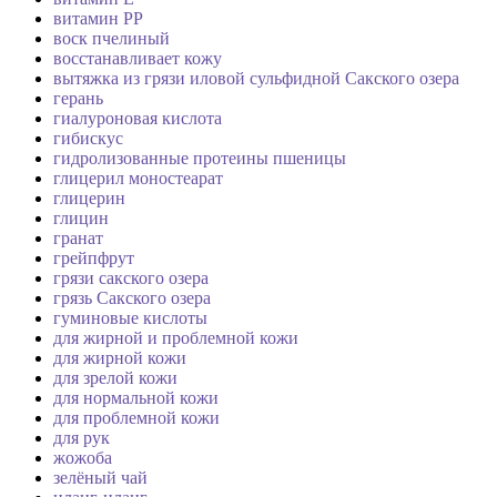
витамин РР
воск пчелиный
восстанавливает кожу
вытяжка из грязи иловой сульфидной Сакского озера
герань
гиалуроновая кислота
гибискус
гидролизованные протеины пшеницы
глицерил моностеарат
глицерин
глицин
гранат
грейпфрут
грязи сакского озера
грязь Сакского озера
гуминовые кислоты
для жирной и проблемной кожи
для жирной кожи
для зрелой кожи
для нормальной кожи
для проблемной кожи
для рук
жожоба
зелёный чай