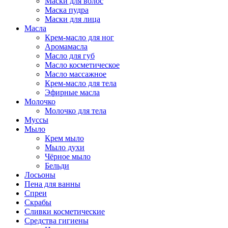
Маски для волос
Маска пудра
Маски для лица
Масла
Крем-масло для ног
Аромамасла
Масло для губ
Масло косметическое
Масло массажное
Крем-масло для тела
Эфирные масла
Молочко
Молочко для тела
Муссы
Мыло
Крем мыло
Мыло духи
Чёрное мыло
Бельди
Лосьоны
Пена для ванны
Спреи
Скрабы
Сливки косметические
Средства гигиены