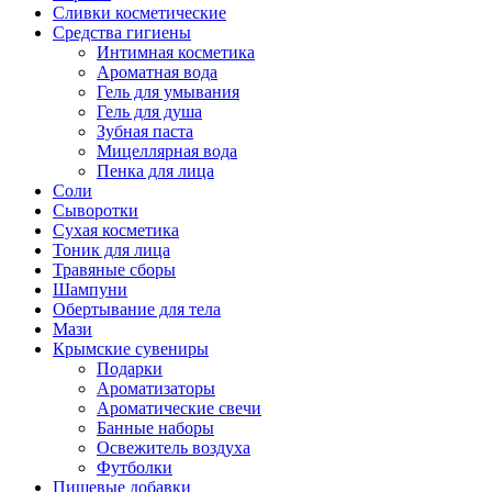
Сливки косметические
Средства гигиены
Интимная косметика
Ароматная вода
Гель для умывания
Гель для душа
Зубная паста
Мицеллярная вода
Пенка для лица
Соли
Сыворотки
Сухая косметика
Тоник для лица
Травяные сборы
Шампуни
Обертывание для тела
Мази
Крымские сувениры
Подарки
Ароматизаторы
Ароматические свечи
Банные наборы
Освежитель воздуха
Футболки
Пищевые добавки