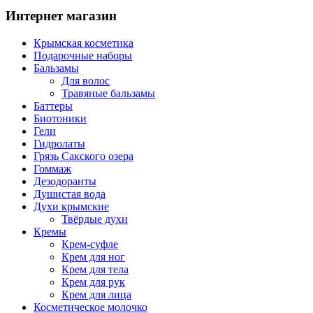
Интернет магазин
Крымская косметика
Подарочные наборы
Бальзамы
Для волос
Травяные бальзамы
Баттеры
Биотоники
Гели
Гидролаты
Грязь Сакского озера
Гоммаж
Дезодоранты
Душистая вода
Духи крымские
Твёрдые духи
Кремы
Крем-суфле
Крем для ног
Крем для тела
Крем для рук
Крем для лица
Косметическое молочко