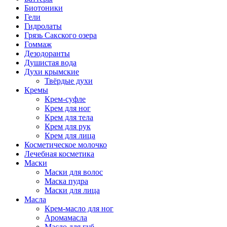
Биотоники
Гели
Гидролаты
Грязь Сакского озера
Гоммаж
Дезодоранты
Душистая вода
Духи крымские
Твёрдые духи
Кремы
Крем-суфле
Крем для ног
Крем для тела
Крем для рук
Крем для лица
Косметическое молочко
Лечебная косметика
Маски
Маски для волос
Маска пудра
Маски для лица
Масла
Крем-масло для ног
Аромамасла
Масло для губ