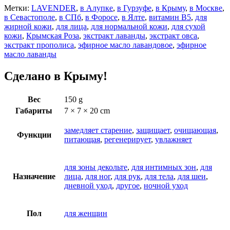
Метки:
LAVENDER
,
в Алупке
,
в Гурзуфе
,
в Крыму
,
в Москве
,
в Севастополе
,
в СПб
,
в Форосе
,
в Ялте
,
витамин В5
,
для
жирной кожи
,
для лица
,
для нормальной кожи
,
для сухой
кожи
,
Крымская Роза
,
экстракт лаванды
,
экстракт овса
,
экстракт прополиса
,
эфирное масло лавандовое
,
эфирное
масло лаванды
Сделано в Крыму!
Вес
150 g
Габариты
7 × 7 × 20 cm
замедляет старение
,
защищает
,
очищающая
,
Функции
питающая
,
регенерирует
,
увлажняет
для зоны декольте
,
для интимных зон
,
для
Назначение
лица
,
для ног
,
для рук
,
для тела
,
для шеи
,
дневной уход
,
другое
,
ночной уход
Пол
для женщин