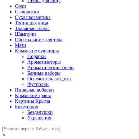
Пенка для лица
Соли
Сыворотки
Сухая косметика
Тоник для лица
Травяные сборы
Шампуни
Обертывание для тела
Мази
Крымские сувениры
Подарки
Ароматизаторы
Ароматические свечи
Банные наборы
Освежитель воздуха
Футболки
Пищевые добавки
Крымские травы
Картины Крыма
Бижутерия
Безделушки
Украшения
×