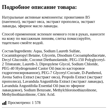
Подробное описание товара:
Натуральные активные компоненты: провитамин В5
(пантенол), экстракт овса, экстракт прополиса, экстракт
лаванды, эфирное масло лаванды.
Способ применения: вспеньте немного геля в руках, нанесите
на кожу по массажным линиям, слегка помассируйте,
тщательно смойте водой.
Состав/Ingredients: Aqua, Sodium Laureth Sulfate,
Cocamidopropyl Betaine, Glycerin, Disodium Cocoamphodiacetate,
Decyl Glucoside, Coconut Diethanolamide, PEG-150 Polyglyceryl-
2 Tristearate, Laureth-3, Dipropylene Glycol, Sodium Chloride,
PEG-40 Hydrogenated Castor Oil (масло касторовое
гидрогенизированное), PEG-7 Glyceryl Cocoate, D-Panthenol,
Avena Sativa Extract (экстракт овса), Propolis Extract (экстракт
прополиса), Lavandula Angustifolia Extract (экстракт лаванды),
Lavandula Angustifolia Essential Oil (масло эфирное
лавандовое), Sodium Benzoate, Methylchloroisothiazolinone,
Methylisothiazolinone, Citric Acid.
Просмотрено:
1 578