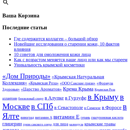
Ваша Корзина
Последние статьи
Где содержится коллаген – большой обзор
Новейшие исследования о старении кожи, 10 фактов
влияния
10 советов для омоложения кожи лица
Как с возрастом меняется наше лицо или как мы стареем
Уникальность крымской косметики
«Дом Природы»
«Крымская Натуральная
Коллекция»
«Крымская Роза»
«Формула
«ООО Сакские грязи»
Крема Крыма
«Царство Ароматов»
Здоровья»
Крымская Роза
в Крыму
в
в Гурзуфе
в Алупке
аллантоин
бензиловый спирт
Москве
в СПб
в
в Форосе
в Севастополе
в Симеизе
Ялте
витамин Е
витамин А
виноград
герань
гиалуроновая кислота
глицерин
для лица
крымские травы
грязи сакского озера
календула
лаванда
масло жожоба