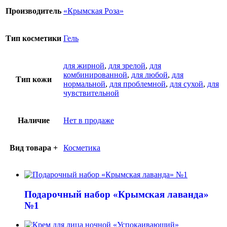
Производитель
«Крымская Роза»
Тип косметики
Гель
для жирной
,
для зрелой
,
для
комбинированной
,
для любой
,
для
Тип кожи
нормальной
,
для проблемной
,
для сухой
,
для
чувствительной
Наличие
Нет в продаже
Вид товара +
Косметика
Подарочный набор «Крымская лаванда»
№1