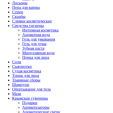
Лосьоны
Пена для ванны
Спреи
Скрабы
Сливки косметические
Средства гигиены
Интимная косметика
Ароматная вода
Гель для умывания
Гель для душа
Зубная паста
Мицеллярная вода
Пенка для лица
Соли
Сыворотки
Сухая косметика
Тоник для лица
Травяные сборы
Шампуни
Обертывание для тела
Мази
Крымские сувениры
Подарки
Ароматизаторы
Ароматические свечи