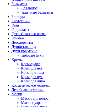
Бальзамы
Для волос
Травяные бальзамы
Баттеры
Биотоники
Гели
Гидролаты
Грязь Сакского озера
Гоммаж
Дезодоранты
Душистая вода
Духи крымские
Твёрдые духи
Кремы
Крем-суфле
Крем для ног
Крем для тела
Крем для рук
Крем для лица
Косметическое молочко
Лечебная косметика
Маски
Маски для волос
Маска пудра
Маски для лица