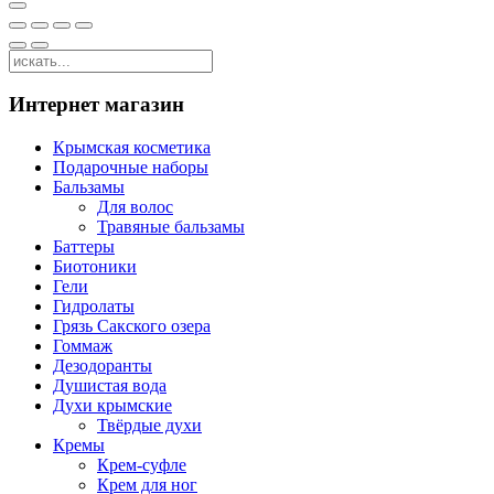
Интернет магазин
Крымская косметика
Подарочные наборы
Бальзамы
Для волос
Травяные бальзамы
Баттеры
Биотоники
Гели
Гидролаты
Грязь Сакского озера
Гоммаж
Дезодоранты
Душистая вода
Духи крымские
Твёрдые духи
Кремы
Крем-суфле
Крем для ног