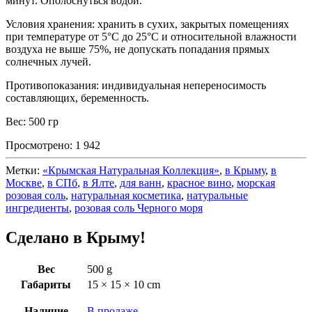
минут. Ополоснуться водой.
Условия хранения: хранить в сухих, закрытых помещениях
при температуре от 5°С до 25°С и относительной влажности
воздуха не выше 75%, не допускать попадания прямых
солнечных лучей.
Противопоказания: индивидуальная непереносимость
составляющих, беременность.
Вес: 500 гр
Просмотрено:
1 942
Метки:
«Крымская Натуральная Коллекция»
,
в Крыму
,
в
Москве
,
в СПб
,
в Ялте
,
для ванн
,
красное вино
,
морская
розовая соль
,
натуральная косметика
,
натуральные
ингредиенты
,
розовая соль Черного моря
Сделано в Крыму!
Вес
500 g
Габариты
15 × 15 × 10 cm
Наличие
В продаже