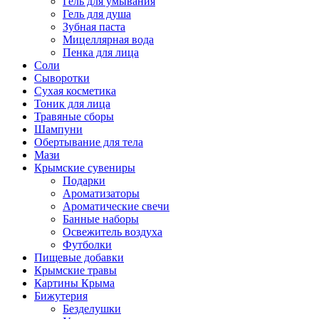
Гель для умывания
Гель для душа
Зубная паста
Мицеллярная вода
Пенка для лица
Соли
Сыворотки
Сухая косметика
Тоник для лица
Травяные сборы
Шампуни
Обертывание для тела
Мази
Крымские сувениры
Подарки
Ароматизаторы
Ароматические свечи
Банные наборы
Освежитель воздуха
Футболки
Пищевые добавки
Крымские травы
Картины Крыма
Бижутерия
Безделушки