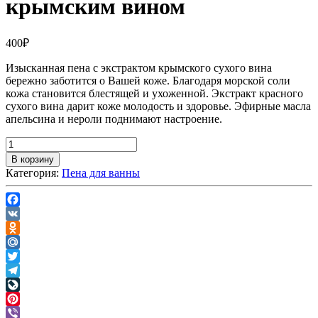
крымским вином
400
₽
Изысканная пена с экстрактом крымского сухого вина
бережно заботится о Вашей коже. Благодаря морской соли
кожа становится блестящей и ухоженной. Экстракт красного
сухого вина дарит коже молодость и здоровье. Эфирные масла
апельсина и нероли поднимают настроение.
В корзину
Категория:
Пена для ванны
Facebook
VK
Odnoklassniki
Mail.Ru
Twitter
Telegram
LiveJournal
Pinterest