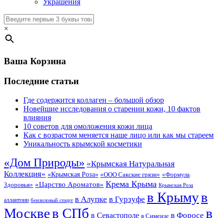
Украшения
×
Ваша Корзина
Последние статьи
Где содержится коллаген – большой обзор
Новейшие исследования о старении кожи, 10 фактов
влияния
10 советов для омоложения кожи лица
Как с возрастом меняется наше лицо или как мы стареем
Уникальность крымской косметики
«Дом Природы»
«Крымская Натуральная
Коллекция»
«Крымская Роза»
«Формула
«ООО Сакские грязи»
Крема Крыма
«Царство Ароматов»
Здоровья»
Крымская Роза
в Крыму
в
в Гурзуфе
в Алупке
аллантоин
бензиловый спирт
Москве
в СПб
в
в Форосе
в Севастополе
в Симеизе