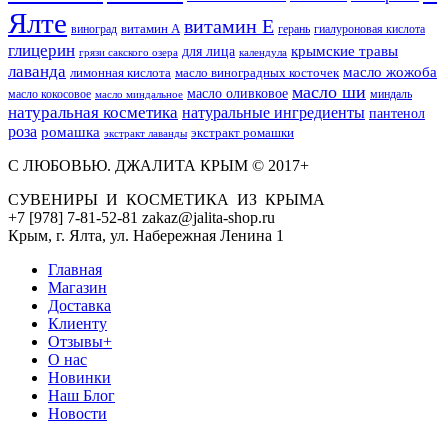
Ялте
витамин Е
витамин А
виноград
герань
гиалуроновая кислота
глицерин
для лица
крымские травы
грязи сакского озера
календула
лаванда
масло жожоба
лимонная кислота
масло виноградных косточек
масло ши
масло оливковое
масло кокосовое
миндаль
масло миндальное
натуральная косметика
натуральные ингредиенты
пантенол
роза
ромашка
экстракт ромашки
экстракт лаванды
С ЛЮБОВЬЮ. ДЖАЛИТА КРЫМ © 2017+
СУВЕНИРЫ И КОСМЕТИКА ИЗ КРЫМА
+7 [978] 7-81-52-81 zakaz@jalita-shop.ru
Крым, г. Ялта, ул. Набережная Ленина 1
Главная
Магазин
Доставка
Клиенту
Отзывы+
О нас
Новинки
Наш Блог
Новости