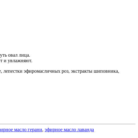
ть овал лица.
т и увлажняют.
ое, лепестки эфиромасличных роз, экстракты шиповника,
ирное масло герани
,
эфирное масло лаванда