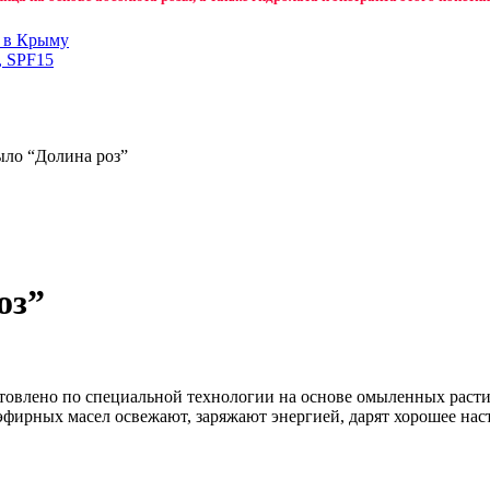
н в Крыму
, SPF15
ыло “Долина роз”
оз”
товлено по специальной технологии на основе омыленных раст
эфирных масел освежают, заряжают энергией, дарят хорошее нас