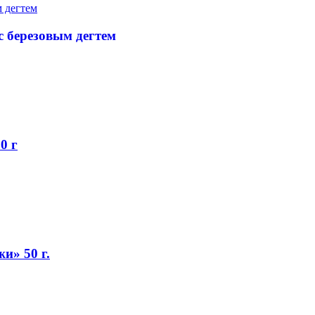
с березовым дегтем
0 г
и» 50 г.