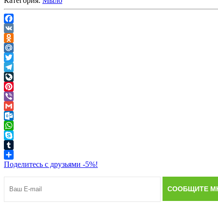
Категория:
Мыло
Facebook
VK
Odnoklassniki
Mail.Ru
Twitter
Telegram
LiveJournal
Pinterest
Viber
Gmail
Outlook.com
WhatsApp
Skype
Tumblr
Поделитесь с друзьями -5%!