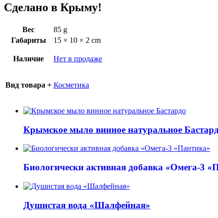
Сделано в Крыму!
Вес
85 g
Габариты
15 × 10 × 2 cm
Наличие
Нет в продаже
Вид товара +
Косметика
Крымское мыло винное натуральное Бастар
Биологически активная добавка «Омега-3 «
Душистая вода «Шалфейная»