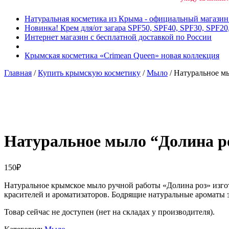
Натуральная косметика из Крыма - официальный магази
Новинка! Крем для/от загара SPF50, SPF40, SPF30, SPF20
Интернет магазин с бесплатной доставкой по России
Крымская косметика «Crimean Queen» новая коллекция
Главная
/
Купить крымскую косметику
/
Мыло
/ Натуральное м
Добавить в избранное
Товар в вашем избранном
Натуральное мыло “Долина р
150
₽
Натуральное крымское мыло ручной работы «Долина роз» изго
красителей и ароматизаторов. Бодрящие натуральные ароматы 
Товар сейчас не доступен (нет на складах у производителя).