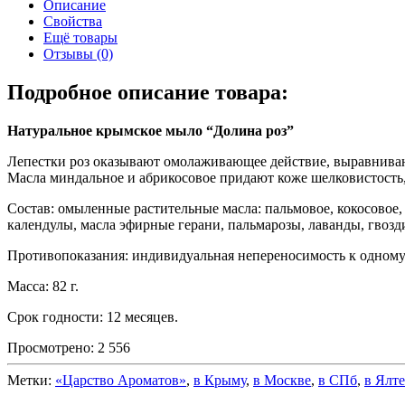
Описание
Свойства
Ещё товары
Отзывы (0)
Подробное описание товара:
Натуральное крымское мыло “Долина роз”
Лепестки роз оказывают омолаживающее действие, выравнивают
Масла миндальное и абрикосовое придают коже шелковистость,
Состав: омыленные растительные масла: пальмовое, кокосовое,
календулы, масла эфирные герани, пальмарозы, лаванды, гвозд
Противопоказания: индивидуальная непереносимость к одному
Масса: 82 г.
Срок годности: 12 месяцев.
Просмотрено:
2 556
Метки:
«Царство Ароматов»
,
в Крыму
,
в Москве
,
в СПб
,
в Ялте