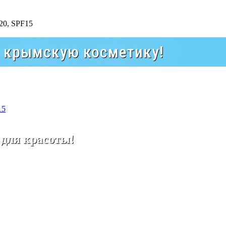
а крымскую косметику!
15
 для красоты!