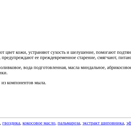
 цвет кожи, устраняют сухость и шелушение, помогают подтяну
 предупреждают ее преждевременное старение, смягчают, питаю
 оливковое, вода подготовленная, масла миндальное, абрикосов
ики.
 из компонентов мыла.
,
гвоздика
,
кокосовое масло
,
пальмароза
,
экстракт шиповника
,
эф