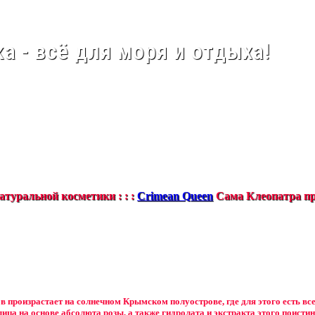
а - всё для моря и отдыха!
туральной косметики : : :
Crimean Queen
Сама Клеопатра пр
в произрастает на солнечном Крымском полуострове, где для этого есть вс
лица на основе абсолюта розы, а также гидролата и экстракта этого поистин