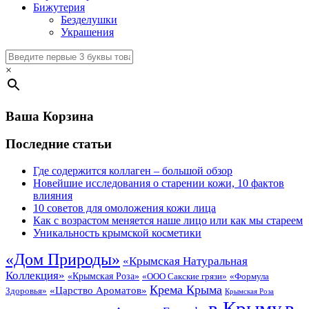
Бижутерия
Безделушки
Украшения
×
Ваша Корзина
Последние статьи
Где содержится коллаген – большой обзор
Новейшие исследования о старении кожи, 10 фактов
влияния
10 советов для омоложения кожи лица
Как с возрастом меняется наше лицо или как мы стареем
Уникальность крымской косметики
«Дом Природы»
«Крымская Натуральная
Коллекция»
«Крымская Роза»
«Формула
«ООО Сакские грязи»
Крема Крыма
«Царство Ароматов»
Здоровья»
Крымская Роза
в Крыму
в