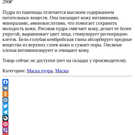
200
₽
Пудра из пшеницы отличается высоким содержанием
питательных веществ. Она насыщает кожу витаминами,
минералами, аминокислотами, что помогает сохранить
молодость кожи. Рисовая пудра смягчает кожу, делает ее более
упругой, выравнивает цвет лица, стимулирует регенерацию
клеток. Бело-голубая кембрийская глина абсорбирует вредные
вещества из верхних слоев кожи и сужает поры. Овсяные
хлопья витаминизируют и очищают кожу.
Товар сейчас не доступен (нет на складах у производителя).
Категории:
Маска пудра
,
Маски
Facebook
VK
Odnoklassniki
Mail.Ru
Twitter
Telegram
LiveJournal
Pinterest