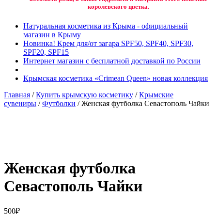
королевского цветка.
Натуральная косметика из Крыма - официальный
магазин в Крыму
Новинка! Крем для/от загара SPF50, SPF40, SPF30,
SPF20, SPF15
Интернет магазин с бесплатной доставкой по России
Крымская косметика «Crimean Queen» новая коллекция
Главная
/
Купить крымскую косметику
/
Крымские
сувениры
/
Футболки
/ Женская футболка Севастополь Чайки
Добавить в избранное
Товар в вашем избранном
Женская футболка
Севастополь Чайки
500
₽