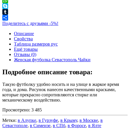
Outlook.com
WhatsApp
Skype
Tumblr
Поделитесь с друзьями -5%!
Описание
Свойства
Таблица размеров рус
Ещё товары
Отзывы (0)
Женская футболка Севастополь Чайки
Подробное описание товара:
Такую футболку удобно носить и на улице в жаркое время
года, и дома. Рисунок нанесен качественными красками,
которые прекрасно сопротивляются стирке или
механическому воздействию.
Просмотрено:
3 485
Метки:
в Алупке
,
в Гурзуфе
,
в Крыму
,
в Москве
,
в
Севастополе
,
в Симеизе
,
в СПб
,
в Форосе
,
в Ялте