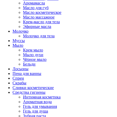
Аромамасла
Масло для губ
Масло косметическое
Масло массажное
Крем-масло для тела
Эфирные масла
Молочко
Молочко для тела
Муссы
Мыло
Крем мыло
Мыло духи
Чёрное мыло
Бельди
Лосьоны
Пена для ванны
Спреи
Скрабы
Сливки косметические
Средства гигиены
Интимная косметика
Ароматная вода
Гель для умывания
Гель для душа
Зубная паста