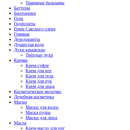
Травяные бальзамы
Баттеры
Биотоники
Гели
Гидролаты
Грязь Сакского озера
Гоммаж
Дезодоранты
Душистая вода
Духи крымские
Твёрдые духи
Кремы
Крем-суфле
Крем для ног
Крем для тела
Крем для рук
Крем для лица
Косметическое молочко
Лечебная косметика
Маски
Маски для волос
Маска пудра
Маски для лица
Масла
Крем-масло для ног