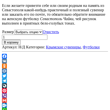
Если желаете привезти себе или своим родным на память из
Севастополя какой-нибудь практичный и полезный сувенир
или заказать его по почте, то обязательно обратите внимание
на женскую футболку
Севастополь Чайки
, чей рисунок
выполнен в приятных бело-голубых тонах.
Размер
Очистить
В корзину
Артикул:
Н/Д
Категории:
Крымские сувениры
,
Футболки
Facebook
VK
Odnoklassniki
Mail.Ru
Twitter
Telegram
LiveJournal
Pinterest
Viber
Gmail