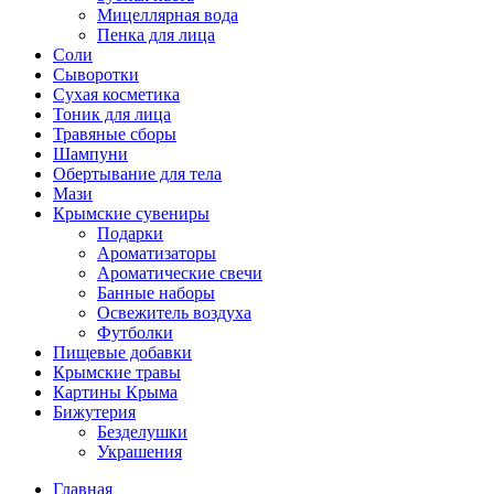
Мицеллярная вода
Пенка для лица
Соли
Сыворотки
Сухая косметика
Тоник для лица
Травяные сборы
Шампуни
Обертывание для тела
Мази
Крымские сувениры
Подарки
Ароматизаторы
Ароматические свечи
Банные наборы
Освежитель воздуха
Футболки
Пищевые добавки
Крымские травы
Картины Крыма
Бижутерия
Безделушки
Украшения
Главная