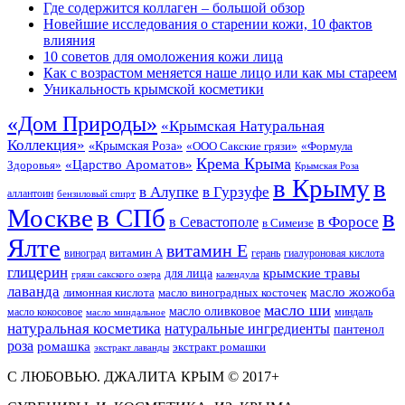
Где содержится коллаген – большой обзор
Новейшие исследования о старении кожи, 10 фактов
влияния
10 советов для омоложения кожи лица
Как с возрастом меняется наше лицо или как мы стареем
Уникальность крымской косметики
«Дом Природы»
«Крымская Натуральная
Коллекция»
«Крымская Роза»
«Формула
«ООО Сакские грязи»
Крема Крыма
«Царство Ароматов»
Здоровья»
Крымская Роза
в Крыму
в
в Гурзуфе
в Алупке
аллантоин
бензиловый спирт
Москве
в СПб
в
в Форосе
в Севастополе
в Симеизе
Ялте
витамин Е
витамин А
виноград
герань
гиалуроновая кислота
глицерин
для лица
крымские травы
грязи сакского озера
календула
лаванда
масло жожоба
лимонная кислота
масло виноградных косточек
масло ши
масло оливковое
масло кокосовое
миндаль
масло миндальное
натуральная косметика
натуральные ингредиенты
пантенол
роза
ромашка
экстракт ромашки
экстракт лаванды
С ЛЮБОВЬЮ. ДЖАЛИТА КРЫМ © 2017+