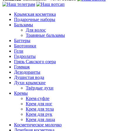
Крымская косметика
Подарочные наборы
Бальзамы
Для волос
Травяные бальзамы
Баттеры
Биотоники
Гели
Гидролаты
Грязь Сакского озера
Гоммаж
Дезодоранты
Душистая вода
Духи крымские
Твёрдые духи
Кремы
Крем-суфле
Крем для ног
Крем для тела
Крем для рук
Крем для лица
Косметическое молочко
Лечебная косметика