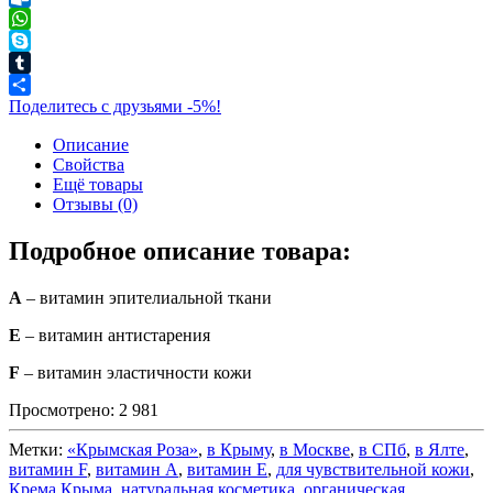
Outlook.com
WhatsApp
Skype
Tumblr
Поделитесь с друзьями -5%!
Описание
Свойства
Ещё товары
Отзывы (0)
Подробное описание товара:
А
– витамин эпителиальной ткани
Е
– витамин антистарения
F
– витамин эластичности кожи
Просмотрено:
2 981
Метки:
«Крымская Роза»
,
в Крыму
,
в Москве
,
в СПб
,
в Ялте
,
витамин F
,
витамин А
,
витамин Е
,
для чувствительной кожи
,
Крема Крыма
,
натуральная косметика
,
органическая