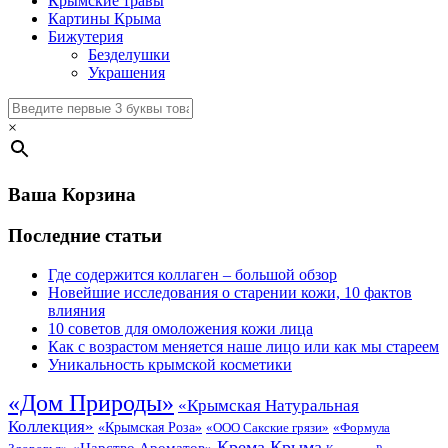
Крымские травы
Картины Крыма
Бижутерия
Безделушки
Украшения
×
Ваша Корзина
Последние статьи
Где содержится коллаген – большой обзор
Новейшие исследования о старении кожи, 10 фактов
влияния
10 советов для омоложения кожи лица
Как с возрастом меняется наше лицо или как мы стареем
Уникальность крымской косметики
«Дом Природы»
«Крымская Натуральная
Коллекция»
«Крымская Роза»
«Формула
«ООО Сакские грязи»
Крема Крыма
«Царство Ароматов»