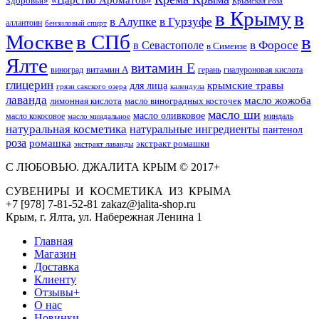
Здоровья»
Крымская Роза
в Крыму
в
в Гурзуфе
в Алупке
аллантоин
бензиловый спирт
Москве
в СПб
в
в Форосе
в Севастополе
в Симеизе
Ялте
витамин Е
витамин А
виноград
герань
гиалуроновая кислота
глицерин
для лица
крымские травы
грязи сакского озера
календула
лаванда
масло жожоба
лимонная кислота
масло виноградных косточек
масло ши
масло оливковое
масло кокосовое
миндаль
масло миндальное
натуральная косметика
натуральные ингредиенты
пантенол
роза
ромашка
экстракт ромашки
экстракт лаванды
С ЛЮБОВЬЮ. ДЖАЛИТА КРЫМ © 2017+
СУВЕНИРЫ И КОСМЕТИКА ИЗ КРЫМА
+7 [978] 7-81-52-81 zakaz@jalita-shop.ru
Крым, г. Ялта, ул. Набережная Ленина 1
Главная
Магазин
Доставка
Клиенту
Отзывы+
О нас
Новинки