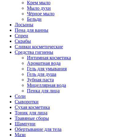
Крем мыло
Мыло духи
Чёрное мыло
Бельди
Лосьоны
Пена для ванны
Спреи
Скрабы
Сливки косметические
Средства гигиены
Интимная косметика
Ароматная вода
Гель для умывания
Гель для душа
Зубная паста
Мицеллярная вода
Пенка для лица
Соли
Сыворотки
Сухая косметика
Тоник для лица
Травяные сборы
Шампуни
Обертывание для тела
Мази