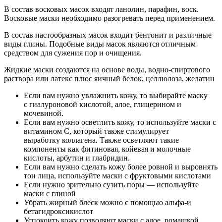
В состав восковых масок входят ланолин, парафин, воск.
Восковые маски необходимо разогревать перед применением.
В состав пастообразных масок входит бентонит и различные
виды глины. Подобные виды масок являются отличным
средством для сужения пор и очищения.
Жидкие маски создаются на основе воды, водно-спиртового
раствора или латекс плюс яичный белок, целлюлоза, желатин
Если вам нужно увлажнить кожу, то выбирайте маску
с гиалуроновой кислотой, алое, глицерином и
мочевиной.
Если вам нужно осветлить кожу, то используйте маски с
витамином С, который также стимулирует
выработку коллагена. Также осветляют такие
компоненты как фитиновая, койевая и молочные
кислоты, арбутин и глабридин.
Если вам нужно сделать кожу более ровной и выровнять
тон лица, используйте маски с фруктовыми кислотами
Если нужно зрительно сузить поры — используйте
маски с глиной
Убрать жирный блеск можно с помощью альфа-и
бетагидроксикислот
Успокоить кожу позволяют маски с алое, ромашкой,