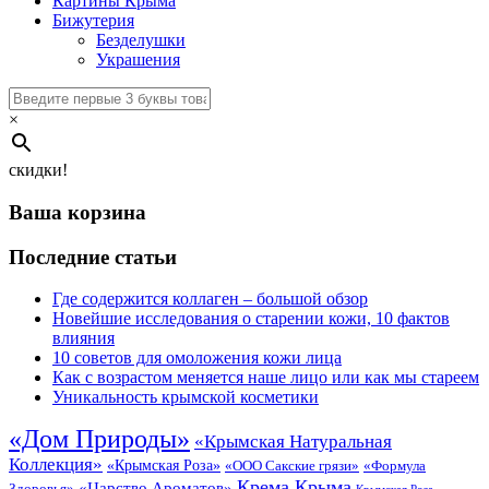
Картины Крыма
Бижутерия
Безделушки
Украшения
×
скидки!
Ваша корзина
Последние статьи
Где содержится коллаген – большой обзор
Новейшие исследования о старении кожи, 10 фактов
влияния
10 советов для омоложения кожи лица
Как с возрастом меняется наше лицо или как мы стареем
Уникальность крымской косметики
«Дом Природы»
«Крымская Натуральная
Коллекция»
«Крымская Роза»
«Формула
«ООО Сакские грязи»
Крема Крыма
«Царство Ароматов»
Здоровья»