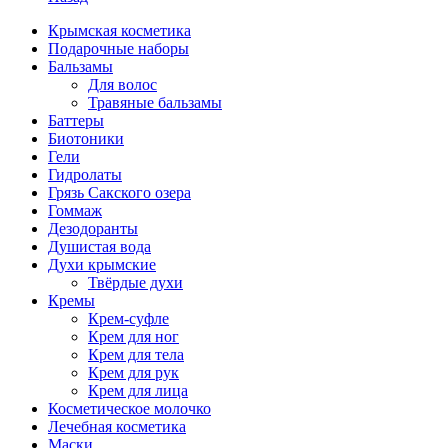
Крымская косметика
Подарочные наборы
Бальзамы
Для волос
Травяные бальзамы
Баттеры
Биотоники
Гели
Гидролаты
Грязь Сакского озера
Гоммаж
Дезодоранты
Душистая вода
Духи крымские
Твёрдые духи
Кремы
Крем-суфле
Крем для ног
Крем для тела
Крем для рук
Крем для лица
Косметическое молочко
Лечебная косметика
Маски