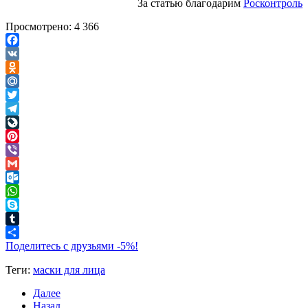
За статью благодарим
Росконтроль
Просмотрено:
4 366
Facebook
VK
Odnoklassniki
Mail.Ru
Twitter
Telegram
LiveJournal
Pinterest
Viber
Gmail
Outlook.com
WhatsApp
Skype
Tumblr
Поделитесь с друзьями -5%!
Теги:
маски для лица
Далее
Назад