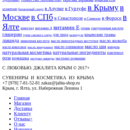
Крымская Роза
в Крыму
в
в Гурзуфе
в Алупке
аллантоин
бензиловый спирт
Москве
в СПб
в
в Форосе
в Севастополе
в Симеизе
Ялте
витамин Е
витамин А
виноград
герань
гиалуроновая кислота
глицерин
для лица
крымские травы
грязи сакского озера
календула
лаванда
масло жожоба
лимонная кислота
масло виноградных косточек
масло ши
масло оливковое
масло кокосовое
миндаль
масло миндальное
натуральная косметика
натуральные ингредиенты
пантенол
роза
ромашка
экстракт ромашки
экстракт лаванды
С ЛЮБОВЬЮ. ДЖАЛИТА КРЫМ © 2017+
СУВЕНИРЫ И КОСМЕТИКА ИЗ КРЫМА
+7 [978] 7-81-52-81 zakaz@jalita-shop.ru
Крым, г. Ялта, ул. Набережная Ленина 1
Главная
Магазин
Доставка
Клиенту
Отзывы+
О нас
Новинки