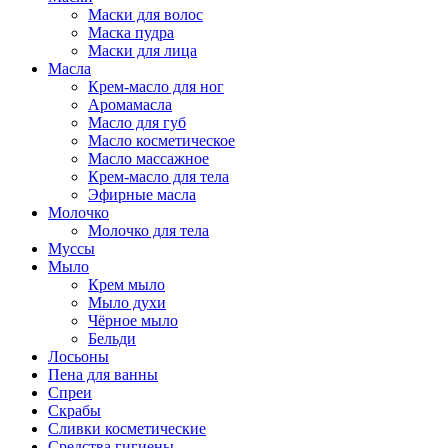
Маски для волос
Маска пудра
Маски для лица
Масла
Крем-масло для ног
Аромамасла
Масло для губ
Масло косметическое
Масло массажное
Крем-масло для тела
Эфирные масла
Молочко
Молочко для тела
Муссы
Мыло
Крем мыло
Мыло духи
Чёрное мыло
Бельди
Лосьоны
Пена для ванны
Спреи
Скрабы
Сливки косметические
Средства гигиены