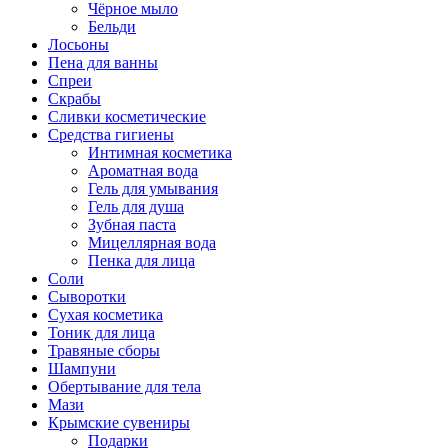
Чёрное мыло
Бельди
Лосьоны
Пена для ванны
Спреи
Скрабы
Сливки косметические
Средства гигиены
Интимная косметика
Ароматная вода
Гель для умывания
Гель для душа
Зубная паста
Мицеллярная вода
Пенка для лица
Соли
Сыворотки
Сухая косметика
Тоник для лица
Травяные сборы
Шампуни
Обертывание для тела
Мази
Крымские сувениры
Подарки