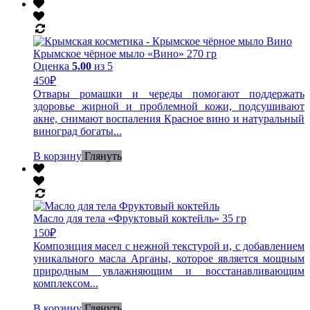
Крымское чёрное мыло «Вино» 270 гр
Оценка
5.00
из 5
450
₽
Отвары ромашки и череды помогают поддержать
здоровье жирной и проблемной кожи, подсушивают
акне, снимают воспаления Красное вино и натуральный
виноград богаты...
В корзину
Глянуть
Масло для тела «Фруктовый коктейль» 35 гр
150
₽
Композиция масел с нежной текстурой и, с добавлением
уникального масла Арганы, которое является мощным
природным увлажняющим и восстанавливающим
комплексом...
В корзину
Глянуть