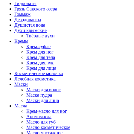
Гидролаты
Грязь Сакского озера
Гоммаж
Дезодоранты
Душистая вода
Духи крымские
Твёрдые духи
Кремы
Крем-суфле
Крем для ног
Крем для тела
Крем для рук
Крем для лица
Косметическое молочко
Лечебная косметика
Маски
Маски для волос
Маска пудра
Маски для лица
Масла
Крем-масло для ног
Аромамасла
Масло для губ
Масло косметическое
Масло массажное