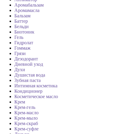
Аромабальзам
Аромамасла
Бальзам
Баттер
Бельди
Биотоник
Гель
Гидролат
Гоммаж
Грязи
Дезодорант
Дневной уход
Духи
Душистая вода
Зубная паста
Интимная косметика
Кондиционер
Косметическое масло
Крем
Крем-гель
Крем-масло
Крем-мыло
Крем-скраб
Крем-суфле