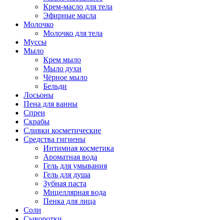
Крем-масло для тела
Эфирные масла
Молочко
Молочко для тела
Муссы
Мыло
Крем мыло
Мыло духи
Чёрное мыло
Бельди
Лосьоны
Пена для ванны
Спреи
Скрабы
Сливки косметические
Средства гигиены
Интимная косметика
Ароматная вода
Гель для умывания
Гель для душа
Зубная паста
Мицеллярная вода
Пенка для лица
Соли
Сыворотки