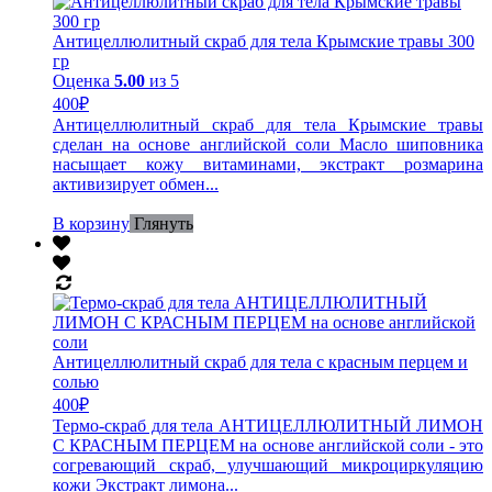
Антицеллюлитный скраб для тела Крымские травы 300
гр
Оценка
5.00
из 5
400
₽
Антицеллюлитный скраб для тела Крымские травы
сделан на основе английской соли Масло шиповника
насыщает кожу витаминами, экстракт розмарина
активизирует обмен...
В корзину
Глянуть
Антицеллюлитный скраб для тела с красным перцем и
солью
400
₽
Термо-скраб для тела АНТИЦЕЛЛЮЛИТНЫЙ ЛИМОН
С КРАСНЫМ ПЕРЦЕМ на основе английской соли - это
согревающий скраб, улучшающий микроциркуляцию
кожи Экстракт лимона...