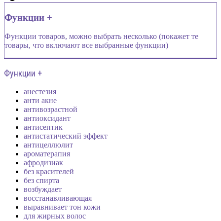
Функции +
Функции товаров, можно выбрать несколько (покажет те
товары, что включают все выбранные функции)
Функции +
анестезия
анти акне
антивозрастной
антиоксидант
антисептик
антистатический эффект
антицеллюлит
ароматерапия
афродизиак
без красителей
без спирта
возбуждает
восстанавливающая
выравнивает тон кожи
для жирных волос