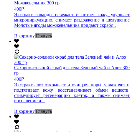
Можжевельник 300 гр
400
₽
Экстракт лаванды освежает и питает кожу, улучшает
микроциркуляцию, снимает раздражение и шелушение
Молотые ягоды можжевельника придают скрабу...
В корзину
Глянуть
Сахарно-соляной скраб для тела Зеленый чай и Алоэ 300
гр
400
₽
Экстракт алоэ открывает и очищает поры, увлажняет и
подтягивает кожу, восстанавливает обмен веществ,
стимулирует регенерацию клеток, а также снимает
воспаление и...
В корзину
Глянуть