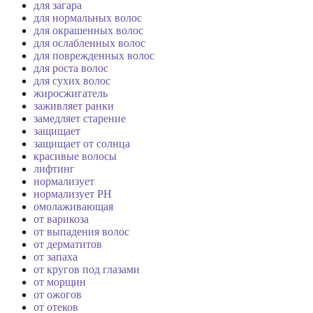
для загара
для нормальных волос
для окрашенных волос
для ослабленных волос
для поврежденных волос
для роста волос
для сухих волос
жиросжигатель
заживляет ранки
замедляет старение
защищает
защищает от солнца
красивые волосы
лифтинг
нормализует
нормализует PH
омолаживающая
от варикоза
от выпадения волос
от дерматитов
от запаха
от кругов под глазами
от морщин
от ожогов
от отеков