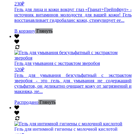
230
₽
Гель для лица и кожи вокруг глаз «Гранат+Грейпфрут» -
источник витаминов молодости для вашей кожи! Гель
восстанавливает гидробаланс кожи, стимулирует ее...
В корзину
Глянуть
Гель для умывания с экстрактом зверобоя
320
₽
Гель для умывания безсульфатный с экстрактом
зверобоя - это гель для умывания не содержаший
сульфатов, он деликатно очищает кожу от загрязнений и
макияжа, не...
Распродано
Глянуть
Гель для интимной гигиены с молочной кислотой