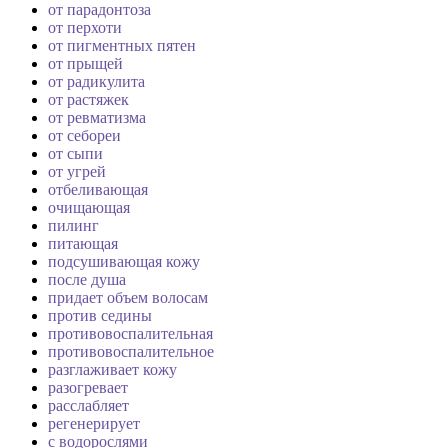
от парадонтоза
от перхоти
от пигментных пятен
от прыщей
от радикулита
от растяжек
от ревматизма
от себореи
от сыпи
от угрей
отбеливающая
очищающая
пилинг
питающая
подсушивающая кожу
после душа
придает объем волосам
против седины
противовоспалительная
противовоспалительное
разглаживает кожу
разогревает
расслабляет
регенерирует
с водорослями