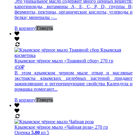
Это уникальное масло содержит много ценных веществ:
каротиноиды, витамины A, E, C, P, D, группы В;
ферменты, пектины, органические кислоты, углеводы и
белки; минералы –...
В корзину
Глянуть
Крымское чёрное мыло «Травяной сбор» 270 гр
450
₽
В этом крымском черном мыле отвар и масляные
экстракты крымских целебных растений придают
заживляющие и регенерирующие свойства Календула и
ромашка помогают...
В корзину
Глянуть
Крымское чёрное мыло «Чайная роза» 270 гр
Оценка
5.00
из 5