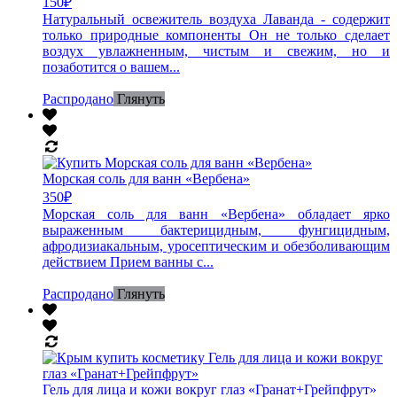
150
₽
Натуральный освежитель воздуха Лаванда - содержит
только природные компоненты Он не только сделает
воздух увлажненным, чистым и свежим, но и
позаботится о вашем...
Распродано
Глянуть
Морская соль для ванн «Вербена»
350
₽
Морская соль для ванн «Вербена» обладает ярко
выраженным бактерицидным, фунгицидным,
афродизиакальным, уросептическим и обезболивающим
действием Прием ванны с...
Распродано
Глянуть
Гель для лица и кожи вокруг глаз «Гранат+Грейпфрут»