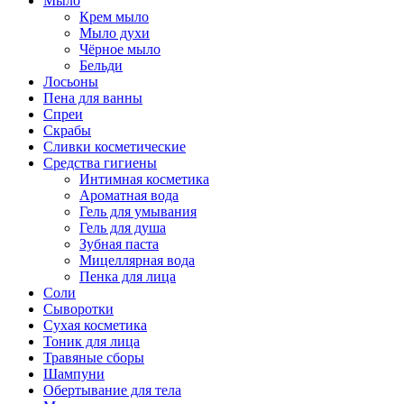
Мыло
Крем мыло
Мыло духи
Чёрное мыло
Бельди
Лосьоны
Пена для ванны
Спреи
Скрабы
Сливки косметические
Средства гигиены
Интимная косметика
Ароматная вода
Гель для умывания
Гель для душа
Зубная паста
Мицеллярная вода
Пенка для лица
Соли
Сыворотки
Сухая косметика
Тоник для лица
Травяные сборы
Шампуни
Обертывание для тела