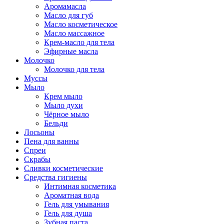
Аромамасла
Масло для губ
Масло косметическое
Масло массажное
Крем-масло для тела
Эфирные масла
Молочко
Молочко для тела
Муссы
Мыло
Крем мыло
Мыло духи
Чёрное мыло
Бельди
Лосьоны
Пена для ванны
Спреи
Скрабы
Сливки косметические
Средства гигиены
Интимная косметика
Ароматная вода
Гель для умывания
Гель для душа
Зубная паста