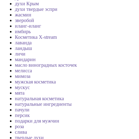
духи Крым
духи твердые эспри
жасмин
зверобой
иланг-иланг
имбирь
Косметика X-stream
лаванда
ландыш
личи
мандарин
масло виноградных косточек
мелисса
мимоза
мужская косметика
мускус
мята
натуральная косметика
натуральные ингредиенты
пачули
персик
подарки для мужчин
роза
слива
твердые духи