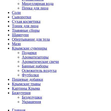
Мицеллярная вода
Пенка для лица
Соли
Сыворотки
Сухая косметика
Тоник для лица
Травяные сборы
Шампуни
Обертывание для тела
Мази
Крымские сувениры
Подарки
Ароматизаторы
Ароматические свечи
Банные наборы
Освежитель воздуха
Футболки
Пищевые добавки
Крымские травы
Картины Крыма
Бижутерия
Безделушки
Украшения
Главная