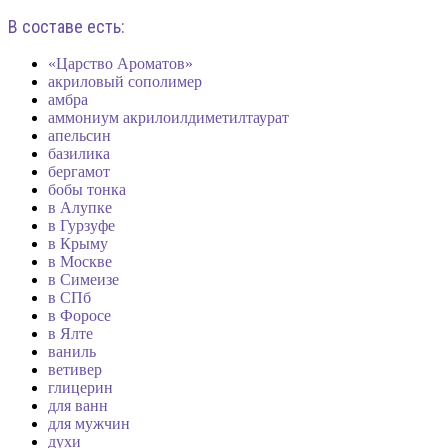
В составе есть:
«Царство Ароматов»
акриловый сополимер
амбра
аммониум акрилоилдиметилтаурат
апельсин
базилика
бергамот
бобы тонка
в Алупке
в Гурзуфе
в Крыму
в Москве
в Симеизе
в СПб
в Форосе
в Ялте
ваниль
ветивер
глицерин
для ванн
для мужчин
духи