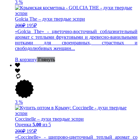
3
%
Golcia The – духи твердые эспри
200
₽
195
₽
«Golcia The» - цветочно-восточный соблазнительный
аромат с теплыми фруктовыми и древесно-ванильными
нотками для своенравных, страстных и
свободолюбивых женщин...
В корзину
Глянуть
3
%
Coccinelle – духи твердые эспри
Оценка
5.00
из 5
200
₽
195
₽
«Coccinelle» - шипрово-цветочный теплый аромат со