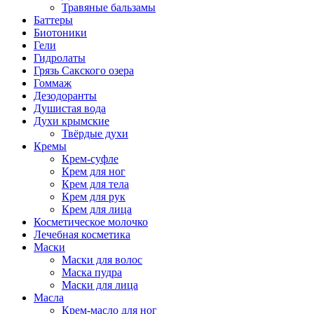
Травяные бальзамы
Баттеры
Биотоники
Гели
Гидролаты
Грязь Сакского озера
Гоммаж
Дезодоранты
Душистая вода
Духи крымские
Твёрдые духи
Кремы
Крем-суфле
Крем для ног
Крем для тела
Крем для рук
Крем для лица
Косметическое молочко
Лечебная косметика
Маски
Маски для волос
Маска пудра
Маски для лица
Масла
Крем-масло для ног