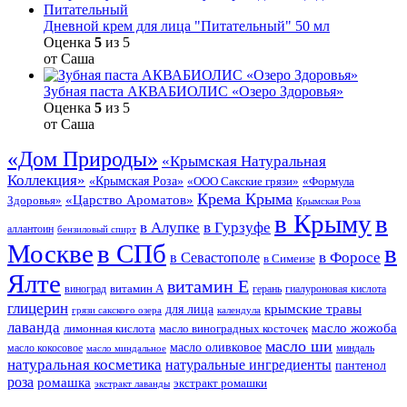
Дневной крем для лица "Питательный" 50 мл
Оценка
5
из 5
от Саша
Зубная паста АКВАБИОЛИС «Озеро Здоровья»
Оценка
5
из 5
от Саша
«Дом Природы»
«Крымская Натуральная
Коллекция»
«Крымская Роза»
«Формула
«ООО Сакские грязи»
Крема Крыма
«Царство Ароматов»
Здоровья»
Крымская Роза
в Крыму
в
в Гурзуфе
в Алупке
аллантоин
бензиловый спирт
Москве
в СПб
в
в Форосе
в Севастополе
в Симеизе
Ялте
витамин Е
витамин А
виноград
герань
гиалуроновая кислота
глицерин
для лица
крымские травы
грязи сакского озера
календула
лаванда
масло жожоба
лимонная кислота
масло виноградных косточек
масло ши
масло оливковое
масло кокосовое
миндаль
масло миндальное
натуральная косметика
натуральные ингредиенты
пантенол
роза
ромашка
экстракт ромашки
экстракт лаванды