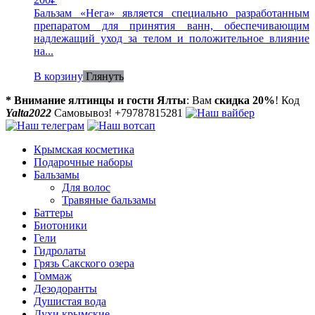
Бальзам «Нега» является специально разработанным
препаратом для принятия ванн, обеспечивающим
надлежащий уход за телом и положительное влияние
на...
В корзину
Глянуть
* Внимание ялтинцы и гости Ялты
: Вам
скидка 20%
! Код
Yalta2022
Самовывоз! +79787815281
Крымская косметика
Подарочные наборы
Бальзамы
Для волос
Травяные бальзамы
Баттеры
Биотоники
Гели
Гидролаты
Грязь Сакского озера
Гоммаж
Дезодоранты
Душистая вода
Духи крымские