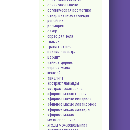
оливковое масло
органическая косметика
отвар цветков лаванды
репейник
розмарин
сахар
скраб для тела
тиамин
трава шалфея
цветки лаванды
цеолит
чайное дерево
чёрное мыло
шалфей
эвкалипт
экстракт лаванды
экстракт розмарина
эфирное масло герани
эфирное масло кипариса
эфирное масло лавандовое
эфирное масло лаванды
эфирное масло
можжевельника
ягоды можжевельника