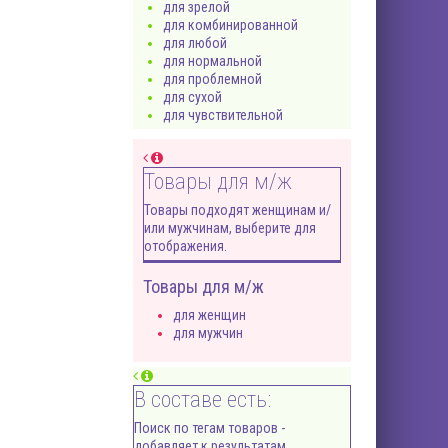
для зрелой
для комбинированной
для любой
для нормальной
для проблемной
для сухой
для чувствительной
Товары для м/ж
Товары подходят женщинам и/
или мужчинам, выберите для
отображения.
Товары для м/ж
для женщин
для мужчин
В составе есть:
Поиск по тегам товаров -
добавляет к результатам