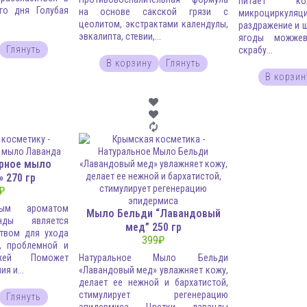
питает ко
го дня Голубая
на основе сакской грязи с
микроциркул
цеолитом, экстрактами календулы,
раздражение и 
эвкалипта, стевии,...
ягоды можжев
Глянуть
скрабу...
В корзину
Глянуть
В корзин
рное мыло
 270 гр
₽
ым ароматом
Мыло Бельди “Лавандовый
нды является
мед” 250 гр
твом для ухода
399
₽
й, проблемной и
жей Поможет
Натуральное Мыло Бельди
я и...
«Лавандовый мед» увлажняет кожу,
делает ее нежной и бархатистой,
стимулирует регенерацию
Глянуть