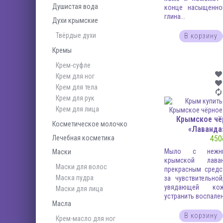
Душистая вода
конце насыщенно
глина...
Духи крымские
Твёрдые духи
В корзину
Кремы
Крем-суфле
Крем для ног
Крем для тела
Крем для рук
Крем для лица
Крымское чё
Косметическое молочко
«Лаванда»
Лечебная косметика
450
Мыло с нежн
Маски
крымской лава
Маски для волос
прекрасным средс
Маска пудра
за чувствительно
увядающей ко
Маски для лица
устранить воспалени
Масла
В корзину
Крем-масло для ног