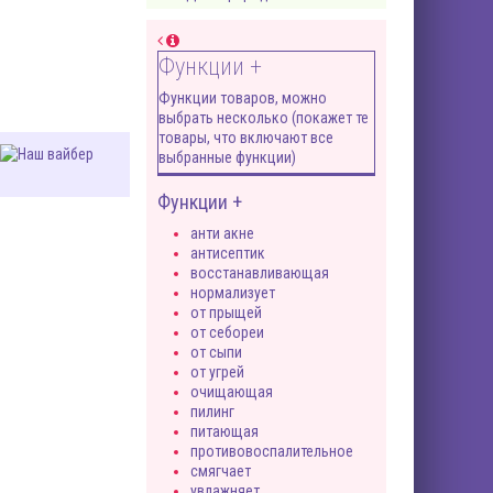
Функции +
Функции товаров, можно
выбрать несколько (покажет те
товары, что включают все
выбранные функции)
Функции +
анти акне
антисептик
восстанавливающая
нормализует
от прыщей
от себореи
от сыпи
от угрей
очищающая
пилинг
питающая
противовоспалительное
смягчает
увлажняет