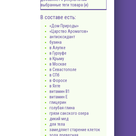
выбранные теги товара (и)
В составе есть:
«Дом Природы»
«Царство Ароматов»
антиоксидант
бузина
в Алупке
в Гурзуфе
в Крыму
в Москве
в Севастополе
в СПб
в Форосе
в Ялте
витамин B1
витамин Е
глицерин
голубая глина
грязи сакского озера
дикий мед
для тела
замедляет старение клеток
зола древесная