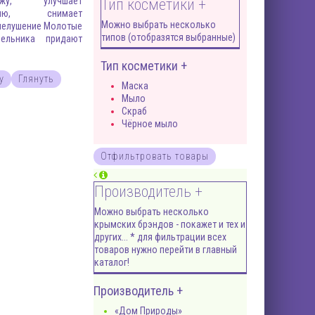
жу, улучшает
Тип косметики +
яцию, снимает
Можно выбрать несколько
шелушение Молотые
типов (отобразятся выбранные)
ельника придают
Тип косметики +
у
Глянуть
Маска
Мыло
Скраб
Чёрное мыло
Производитель +
Можно выбрать несколько
крымских брэндов - покажет и тех и
других... * для фильтрации всех
товаров нужно перейти в главный
каталог!
Производитель +
«Дом Природы»