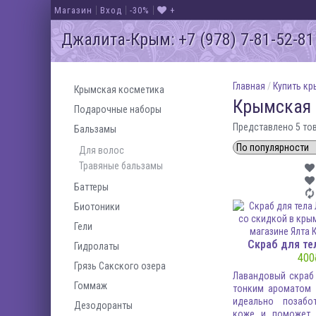
Магазин
Вход
-30%
+
Джалита-Крым: +7 (978) 7-81-52-81
Натуральная кос
На
Натураль
Главная
/
Купить к
Крымская косметика
Новая линейка крымской натураль
У нас 
Крымская 
Подарочные наборы
Представлено 5 то
Бальзамы
Для волос
Травяные бальзамы
Существует около 30 тысяч видов роз. Большое кол
Баттеры
полный комплекс косметических средств по ух
Биотоники
Гели
Скраб для те
Гидролаты
400
Грязь Сакского озера
Лавандовый скраб
Гоммаж
тонким ароматом 
идеально позабо
Дезодоранты
коже и поможет 