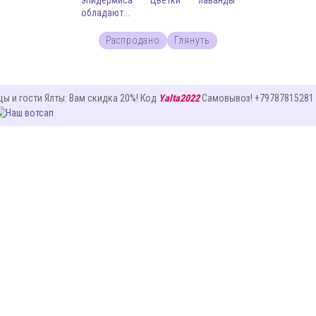
эпидермиса Цветки лаванды
обладают...
Распродано
Глянуть
цы и гости Ялты
: Вам
скидка 20%
! Код
Yalta2022
Самовывоз! +79787815281