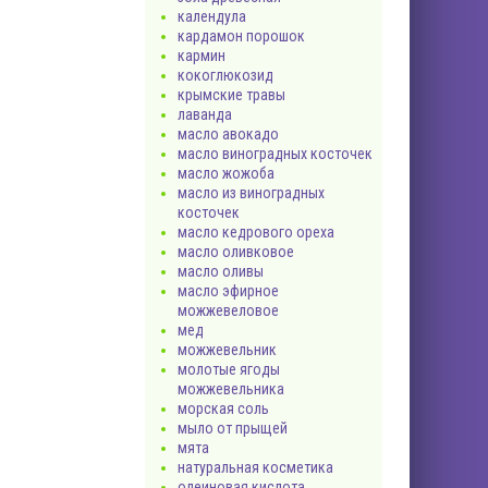
календула
кардамон порошок
кармин
кокоглюкозид
крымские травы
лаванда
масло авокадо
масло виноградных косточек
масло жожоба
масло из виноградных
косточек
масло кедрового ореха
масло оливковое
масло оливы
масло эфирное
можжевеловое
мед
можжевельник
молотые ягоды
можжевельника
морская соль
мыло от прыщей
мята
натуральная косметика
олеиновая кислота