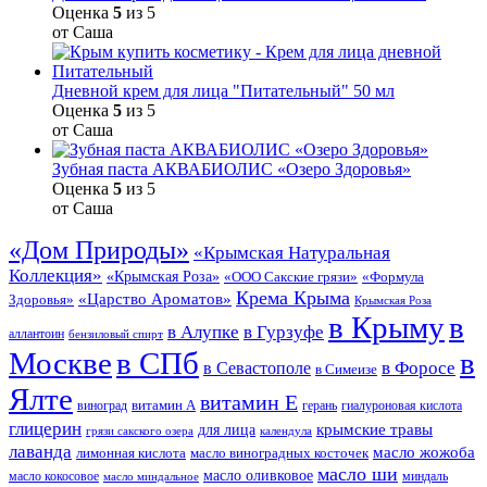
Оценка
5
из 5
от Саша
Дневной крем для лица "Питательный" 50 мл
Оценка
5
из 5
от Саша
Зубная паста АКВАБИОЛИС «Озеро Здоровья»
Оценка
5
из 5
от Саша
«Дом Природы»
«Крымская Натуральная
Коллекция»
«Крымская Роза»
«Формула
«ООО Сакские грязи»
Крема Крыма
«Царство Ароматов»
Здоровья»
Крымская Роза
в Крыму
в
в Гурзуфе
в Алупке
аллантоин
бензиловый спирт
Москве
в СПб
в
в Форосе
в Севастополе
в Симеизе
Ялте
витамин Е
витамин А
виноград
герань
гиалуроновая кислота
глицерин
для лица
крымские травы
грязи сакского озера
календула
лаванда
масло жожоба
лимонная кислота
масло виноградных косточек
масло ши
масло оливковое
масло кокосовое
миндаль
масло миндальное