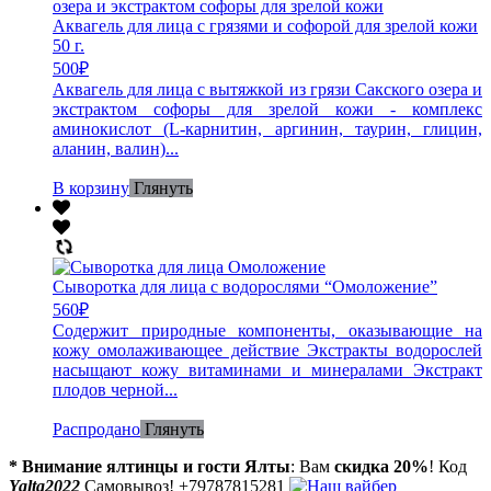
Аквагель для лица с грязями и софорой для зрелой кожи
50 г.
500
₽
Аквагель для лица с вытяжкой из грязи Сакского озера и
экстрактом софоры для зрелой кожи - комплекс
аминокислот (L-карнитин, аргинин, таурин, глицин,
аланин, валин)...
В корзину
Глянуть
Сыворотка для лица с водорослями “Омоложение”
560
₽
Содержит природные компоненты, оказывающие на
кожу омолаживающее действие Экстракты водорослей
насыщают кожу витаминами и минералами Экстракт
плодов черной...
Распродано
Глянуть
* Внимание ялтинцы и гости Ялты
: Вам
скидка 20%
! Код
Yalta2022
Самовывоз! +79787815281