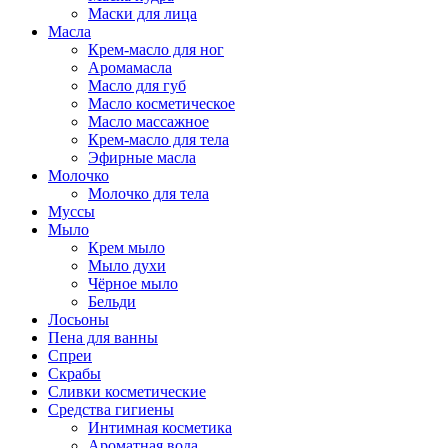
Маски для лица
Масла
Крем-масло для ног
Аромамасла
Масло для губ
Масло косметическое
Масло массажное
Крем-масло для тела
Эфирные масла
Молочко
Молочко для тела
Муссы
Мыло
Крем мыло
Мыло духи
Чёрное мыло
Бельди
Лосьоны
Пена для ванны
Спреи
Скрабы
Сливки косметические
Средства гигиены
Интимная косметика
Ароматная вода