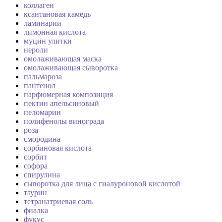
коллаген
ксантановая камедь
ламинарии
лимонная кислота
муцин улитки
нероли
омолаживающая маска
омолаживающая сыворотка
пальмароза
пантенол
парфюмерная композиция
пектин апельсиновый
пеломарин
полифенолы винограда
роза
смородина
сорбиновая кислота
сорбит
софора
спирулина
сыворотка для лица с гиалуроновой кислотой
таурин
тетранатриевая соль
фиалка
фукус