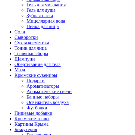
Гель для умывания
Гель для душа
Зубная паста
Мицеллярная вода
Пенка для лица
Соли
Сыворотки
Сухая косметика
Тоник для лица
Травяные сборы
Шампуни
Обертывание для тела
Мази
Крымские сувениры
Подарки
Ароматизаторы
Ароматические свечи
Банные наборы
Освежитель воздуха
Футболки
Пищевые добавки
Крымские травы
Картины Крыма
Бижутерия
Безделушки