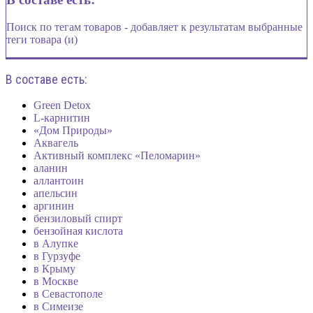
Поиск по тегам товаров - добавляет к результатам выбранные
теги товара (и)
В составе есть:
Green Detox
L-карнитин
«Дом Природы»
Аквагель
Активный комплекс «Пеломарин»
аланин
аллантоин
апельсин
аргинин
бензиловый спирт
бензойная кислота
в Алупке
в Гурзуфе
в Крыму
в Москве
в Севастополе
в Симеизе