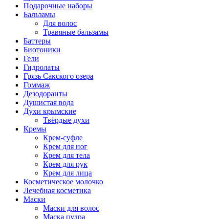
Подарочные наборы
Бальзамы
Для волос
Травяные бальзамы
Баттеры
Биотоники
Гели
Гидролаты
Грязь Сакского озера
Гоммаж
Дезодоранты
Душистая вода
Духи крымские
Твёрдые духи
Кремы
Крем-суфле
Крем для ног
Крем для тела
Крем для рук
Крем для лица
Косметическое молочко
Лечебная косметика
Маски
Маски для волос
Маска пудра