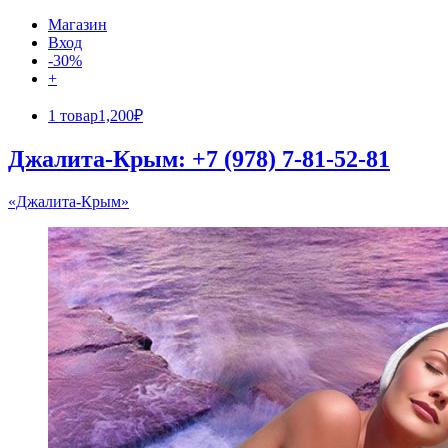
Магазин
Вход
-30%
+
1 товар
1,200₽
Джалита-Крым: +7 (978) 7-81-52-81
«Джалита-Крым»