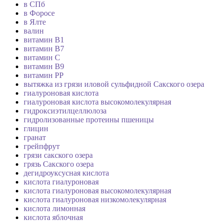
в СПб
в Форосе
в Ялте
валин
витамин B1
витамин B7
витамин C
витамин В9
витамин РР
вытяжка из грязи иловой сульфидной Сакского озера
гиалуроновая кислота
гиалуроновая кислота высокомолекулярная
гидроксиэтилцеллюлоза
гидролизованные протеины пшеницы
глицин
гранат
грейпфрут
грязи сакского озера
грязь Сакского озера
дегидроуксусная кислота
кислота гиалуроновая
кислота гиалуроновая высокомолекулярная
кислота гиалуроновая низкомолекулярная
кислота лимонная
кислота яблочная