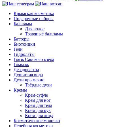
Крымская косметика
Подарочные наборы
Бальзамы
Для волос
Травяные бальзамы
Баттеры
Биотоники
Гели
Гидролаты
Грязь Сакского озера
Гоммаж
Дезодоранты
Душистая вода
Духи крымские
Твёрдые духи
Кремы
Крем-суфле
Крем для ног
Крем для тела
Крем для рук
Крем для лица
Косметическое молочко
Лечебная косметика