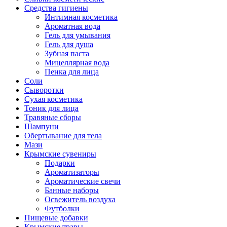
Средства гигиены
Интимная косметика
Ароматная вода
Гель для умывания
Гель для душа
Зубная паста
Мицеллярная вода
Пенка для лица
Соли
Сыворотки
Сухая косметика
Тоник для лица
Травяные сборы
Шампуни
Обертывание для тела
Мази
Крымские сувениры
Подарки
Ароматизаторы
Ароматические свечи
Банные наборы
Освежитель воздуха
Футболки
Пищевые добавки
Крымские травы