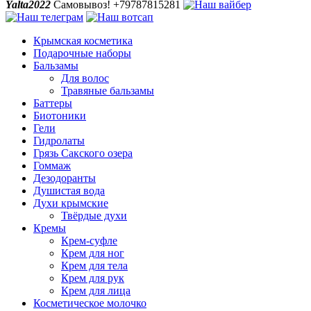
Yalta2022
Самовывоз! +79787815281
Крымская косметика
Подарочные наборы
Бальзамы
Для волос
Травяные бальзамы
Баттеры
Биотоники
Гели
Гидролаты
Грязь Сакского озера
Гоммаж
Дезодоранты
Душистая вода
Духи крымские
Твёрдые духи
Кремы
Крем-суфле
Крем для ног
Крем для тела
Крем для рук
Крем для лица
Косметическое молочко