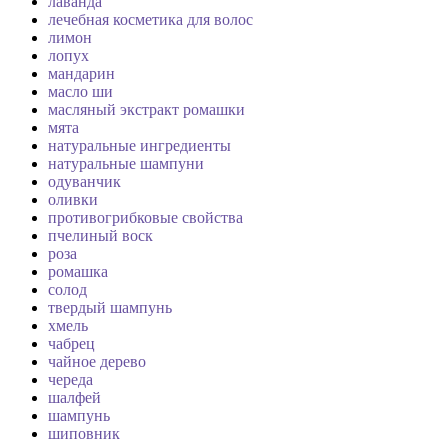
лаванда
лечебная косметика для волос
лимон
лопух
мандарин
масло ши
масляный экстракт ромашки
мята
натуральные ингредиенты
натуральные шампуни
одуванчик
оливки
противогрибковые свойства
пчелиный воск
роза
ромашка
солод
твердый шампунь
хмель
чабрец
чайное дерево
череда
шалфей
шампунь
шиповник