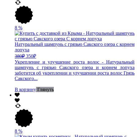
8
%
Натуральный шампунь с грязью Сакского озера c корнем
лопуха
380
₽
350
₽
Укрепление и улучшение роста волос - Натуральный
шампунь с грязью Сакского озера и корнем лопуха
заботится об укреплении и улучшении роста волос Грязь
Сакского...
В корзину
Глянуть
8
%