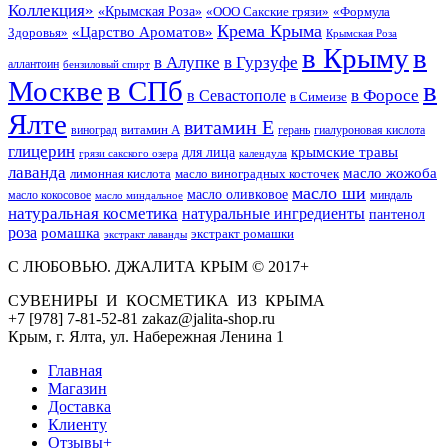
Коллекция»
«Крымская Роза»
«Формула
«ООО Сакские грязи»
Крема Крыма
«Царство Ароматов»
Здоровья»
Крымская Роза
в Крыму
в
в Гурзуфе
в Алупке
аллантоин
бензиловый спирт
Москве
в СПб
в
в Форосе
в Севастополе
в Симеизе
Ялте
витамин Е
витамин А
виноград
герань
гиалуроновая кислота
глицерин
для лица
крымские травы
грязи сакского озера
календула
лаванда
масло жожоба
лимонная кислота
масло виноградных косточек
масло ши
масло оливковое
масло кокосовое
миндаль
масло миндальное
натуральная косметика
натуральные ингредиенты
пантенол
роза
ромашка
экстракт ромашки
экстракт лаванды
С ЛЮБОВЬЮ. ДЖАЛИТА КРЫМ © 2017+
СУВЕНИРЫ И КОСМЕТИКА ИЗ КРЫМА
+7 [978] 7-81-52-81 zakaz@jalita-shop.ru
Крым, г. Ялта, ул. Набережная Ленина 1
Главная
Магазин
Доставка
Клиенту
Отзывы+