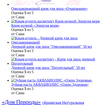
Омолаживающий крем для лица «Очарование»
Оценка
5
из 5
от Саша
Крем ночной «Энергия моря»
Оценка
5
из 5
от Саша
Дневной крем для лица "Омолаживающий" 50 мл
Оценка
5
из 5
от Саша
Дневной крем для лица "Питательный" 50 мл
Оценка
5
из 5
от Саша
Зубная паста АКВАБИОЛИС «Озеро Здоровья»
Оценка
5
из 5
от Саша
«Дом Природы»
«Крымская Натуральная