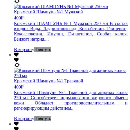
Крымский Шампунь №1 Мужской
400
₽
Крымский ШАМПУНЬ №1 Мужской 250 мл В состав
входят: Вода, Лаурилглюкозид, Коко-бетаин, Глицерин,
Кокоглюкозид, Инулин, D-пантенол, Сорбат калия,
Бензоат натрия,...
В корзину
Глянуть
Крымский Шампунь №1 Травяной
400
₽
Крымский Шампунь №1 Травяной для жирных волос
250 мл Способствует нормализации жирового обмена
кожи Обладает противовоспалительным и
регенерирующим действием...
В корзину
Глянуть