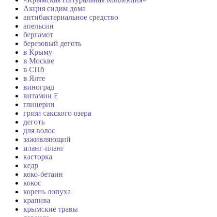
Акция сидим дома
антибактериальное средство
апельсин
бергамот
березовый деготь
в Крыму
в Москве
в СПб
в Ялте
виноград
витамин Е
глицерин
грязи сакского озера
деготь
для волос
заживляющий
иланг-иланг
касторка
кедр
коко-бетаин
кокос
корень лопуха
крапива
крымские травы