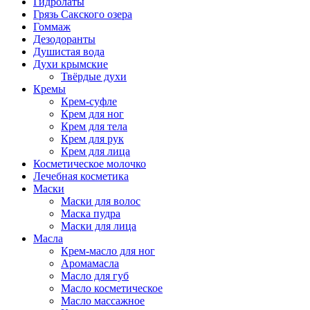
Гидролаты
Грязь Сакского озера
Гоммаж
Дезодоранты
Душистая вода
Духи крымские
Твёрдые духи
Кремы
Крем-суфле
Крем для ног
Крем для тела
Крем для рук
Крем для лица
Косметическое молочко
Лечебная косметика
Маски
Маски для волос
Маска пудра
Маски для лица
Масла
Крем-масло для ног
Аромамасла
Масло для губ
Масло косметическое
Масло массажное