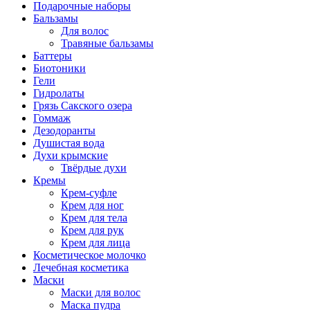
Подарочные наборы
Бальзамы
Для волос
Травяные бальзамы
Баттеры
Биотоники
Гели
Гидролаты
Грязь Сакского озера
Гоммаж
Дезодоранты
Душистая вода
Духи крымские
Твёрдые духи
Кремы
Крем-суфле
Крем для ног
Крем для тела
Крем для рук
Крем для лица
Косметическое молочко
Лечебная косметика
Маски
Маски для волос
Маска пудра