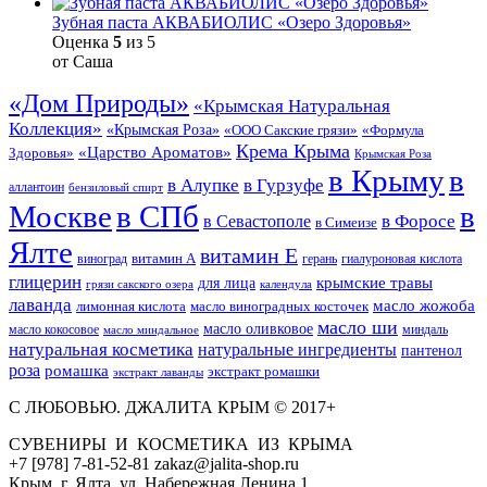
Зубная паста АКВАБИОЛИС «Озеро Здоровья»
Оценка
5
из 5
от Саша
«Дом Природы»
«Крымская Натуральная
Коллекция»
«Крымская Роза»
«Формула
«ООО Сакские грязи»
Крема Крыма
«Царство Ароматов»
Здоровья»
Крымская Роза
в Крыму
в
в Гурзуфе
в Алупке
аллантоин
бензиловый спирт
Москве
в СПб
в
в Форосе
в Севастополе
в Симеизе
Ялте
витамин Е
витамин А
виноград
герань
гиалуроновая кислота
глицерин
для лица
крымские травы
грязи сакского озера
календула
лаванда
масло жожоба
лимонная кислота
масло виноградных косточек
масло ши
масло оливковое
масло кокосовое
миндаль
масло миндальное
натуральная косметика
натуральные ингредиенты
пантенол
роза
ромашка
экстракт ромашки
экстракт лаванды
С ЛЮБОВЬЮ. ДЖАЛИТА КРЫМ © 2017+
СУВЕНИРЫ И КОСМЕТИКА ИЗ КРЫМА
+7 [978] 7-81-52-81 zakaz@jalita-shop.ru
Крым, г. Ялта, ул. Набережная Ленина 1