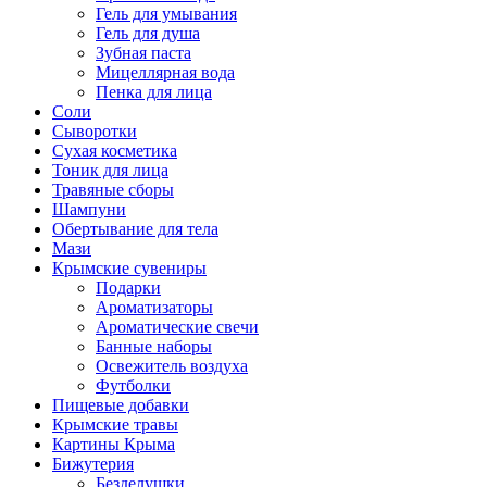
Гель для умывания
Гель для душа
Зубная паста
Мицеллярная вода
Пенка для лица
Соли
Сыворотки
Сухая косметика
Тоник для лица
Травяные сборы
Шампуни
Обертывание для тела
Мази
Крымские сувениры
Подарки
Ароматизаторы
Ароматические свечи
Банные наборы
Освежитель воздуха
Футболки
Пищевые добавки
Крымские травы
Картины Крыма
Бижутерия
Безделушки