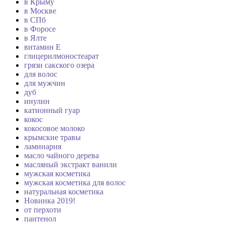
в Крыму
в Москве
в СПб
в Форосе
в Ялте
витамин Е
глицерилмоностеарат
грязи сакского озера
для волос
для мужчин
дуб
инулин
катионный гуар
кокос
кокосовое молоко
крымские травы
ламинария
масло чайного дерева
масляный экстракт ванили
мужская косметика
мужская косметика для волос
натуральная косметика
Новинка 2019!
от перхоти
пантенол