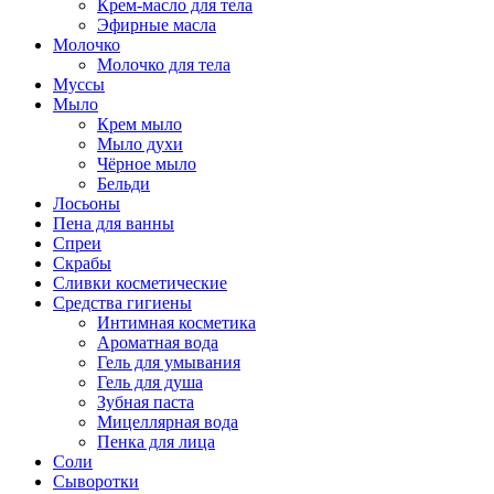
Крем-масло для тела
Эфирные масла
Молочко
Молочко для тела
Муссы
Мыло
Крем мыло
Мыло духи
Чёрное мыло
Бельди
Лосьоны
Пена для ванны
Спреи
Скрабы
Сливки косметические
Средства гигиены
Интимная косметика
Ароматная вода
Гель для умывания
Гель для душа
Зубная паста
Мицеллярная вода
Пенка для лица
Соли
Сыворотки