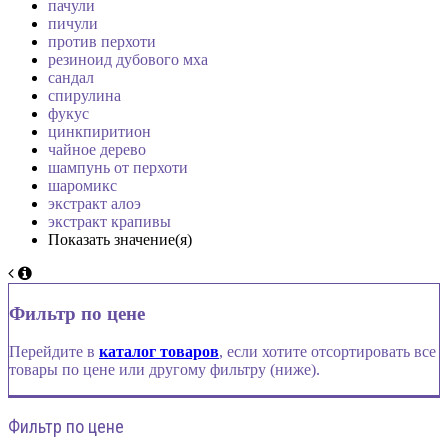
пачули
пичули
против перхоти
резиноид дубового мха
сандал
спирулина
фукус
цинкпиритион
чайное дерево
шампунь от перхоти
шаромикс
экстракт алоэ
экстракт крапивы
Показать значение(я)
Фильтр по цене
Перейдите в
каталог товаров
, если хотите отсортировать все
товары по цене или другому фильтру (ниже).
Фильтр по цене