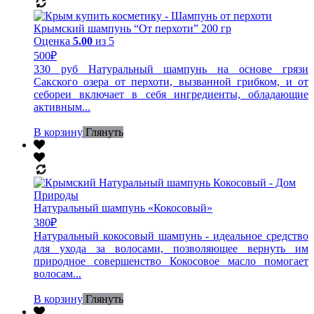
Крымский шампунь “От перхоти” 200 гр
Оценка
5.00
из 5
500
₽
330 руб Натуральный шампунь на основе грязи
Сакского озера от перхоти, вызванной грибком, и от
себореи включает в себя ингредиенты, обладающие
активным...
В корзину
Глянуть
Натуральный шампунь «Кокосовый»
380
₽
Натуральный кокосовый шампунь - идеальное средство
для ухода за волосами, позволяющее вернуть им
природное совершенство Кокосовое масло помогает
волосам...
В корзину
Глянуть