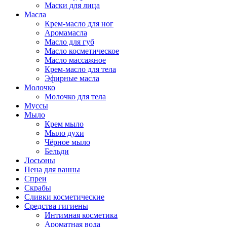
Маски для лица
Масла
Крем-масло для ног
Аромамасла
Масло для губ
Масло косметическое
Масло массажное
Крем-масло для тела
Эфирные масла
Молочко
Молочко для тела
Муссы
Мыло
Крем мыло
Мыло духи
Чёрное мыло
Бельди
Лосьоны
Пена для ванны
Спреи
Скрабы
Сливки косметические
Средства гигиены
Интимная косметика
Ароматная вода