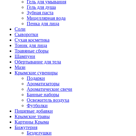
Гель для умывания
Гель для душа
Зубная паста
Мицеллярная вода
Пенка для лица
Соли
Сыворотки
Сухая косметика
Тоник для лица
Травяные сборы
Шампуни
Обертывание для тела
Мази
Крымские сувениры
Подарки
Ароматизаторы
Ароматические свечи
Банные наборы
Освежитель воздуха
Футболки
Пищевые добавки
Крымские травы
Картины Крыма
Бижутерия
Безделушки