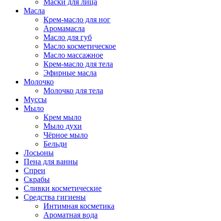
Маски для лица
Масла
Крем-масло для ног
Аромамасла
Масло для губ
Масло косметическое
Масло массажное
Крем-масло для тела
Эфирные масла
Молочко
Молочко для тела
Муссы
Мыло
Крем мыло
Мыло духи
Чёрное мыло
Бельди
Лосьоны
Пена для ванны
Спреи
Скрабы
Сливки косметические
Средства гигиены
Интимная косметика
Ароматная вода