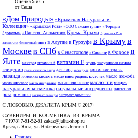
Оценка
5
из 5
от Саша
«Дом Природы»
«Крымская Натуральная
Коллекция»
«Крымская Роза»
«Формула
«ООО Сакские грязи»
Крема Крыма
«Царство Ароматов»
Здоровья»
Крымская Роза
в Крыму
в
в Гурзуфе
в Алупке
аллантоин
бензиловый спирт
Москве
в СПб
в
в Форосе
в Севастополе
в Симеизе
Ялте
витамин Е
витамин А
виноград
герань
гиалуроновая кислота
глицерин
для лица
крымские травы
грязи сакского озера
календула
лаванда
масло жожоба
лимонная кислота
масло виноградных косточек
масло ши
масло оливковое
масло кокосовое
миндаль
масло миндальное
натуральная косметика
натуральные ингредиенты
пантенол
роза
ромашка
экстракт ромашки
экстракт лаванды
С ЛЮБОВЬЮ. ДЖАЛИТА КРЫМ © 2017+
СУВЕНИРЫ И КОСМЕТИКА ИЗ КРЫМА
+7 [978] 7-81-52-81 zakaz@jalita-shop.ru
Крым, г. Ялта, ул. Набережная Ленина 1
Главная