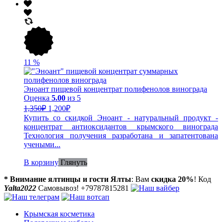
11
%
Эноант пищевой концентрат полифенолов винограда
Оценка
5.00
из 5
1,350
₽
1,200
₽
Купить со скидкой Эноант - натуральный продукт -
концентрат антиоксидантов крымского винограда
Технология получения разработана и запатентована
учеными...
В корзину
Глянуть
* Внимание ялтинцы и гости Ялты
: Вам
скидка 20%
! Код
Yalta2022
Самовывоз! +79787815281
Крымская косметика