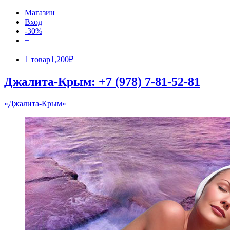
Магазин
Вход
-30%
+
1 товар
1,200₽
Джалита-Крым: +7 (978) 7-81-52-81
«Джалита-Крым»