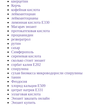
кверцетин
Керчь
кофейная кислота
лейкоантоциан
лейкоантоцианы
лимонная кислота Е330
Магарач эноант
протокатеховая кислота
процианидин
резвератрол
рутин
сахар
Симферополь
сиреневая кислота
сколько стоит эноант
сорбат калия Е202
спирулина
сухая биомасса микроводоросли спирулины
танин
Феодосия
хлорид кальция Е509
цитрат натрия Е331
эллаговая кислота
Эноант заказать онлайн
Эноант купить