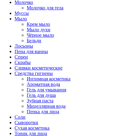
Молочко
Молочко для тела
Муссы
Мыло
Крем мыло
Мыло духи
Чёрное мыло
Бельди
Лосьоны
Пена для ванны
Спреи
Скрабы
Сливки косметические
Средства гигиены
Интимная косметика
Ароматная вода
Гель для умывания
Гель для душа
Зубная паста
Мицеллярная вода
Пенка для лица
Соли
Сыворотки
Сухая косметика
Тоник для лица