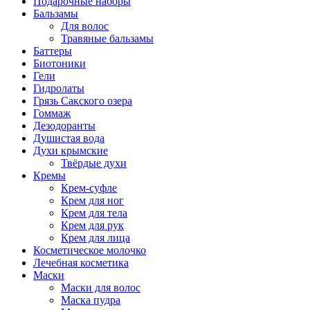
Подарочные наборы
Бальзамы
Для волос
Травяные бальзамы
Баттеры
Биотоники
Гели
Гидролаты
Грязь Сакского озера
Гоммаж
Дезодоранты
Душистая вода
Духи крымские
Твёрдые духи
Кремы
Крем-суфле
Крем для ног
Крем для тела
Крем для рук
Крем для лица
Косметическое молочко
Лечебная косметика
Маски
Маски для волос
Маска пудра