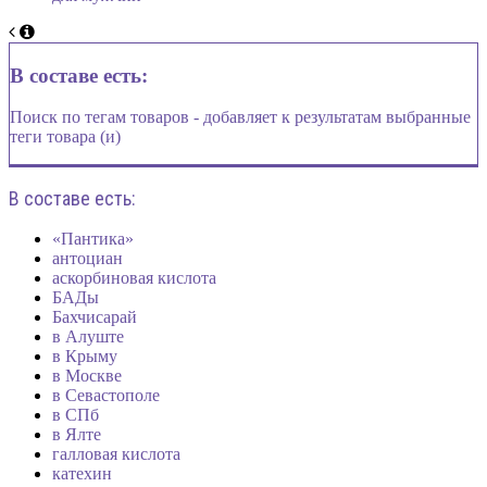
В составе есть:
Поиск по тегам товаров - добавляет к результатам выбранные
теги товара (и)
В составе есть:
«Пантика»
антоциан
аскорбиновая кислота
БАДы
Бахчисарай
в Алуште
в Крыму
в Москве
в Севастополе
в СПб
в Ялте
галловая кислота
катехин