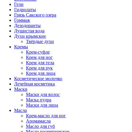
Гели
Гидролаты
Грязь Сакского озера
Гоммаж
Дезодоранты
Душистая вода
Духи крымские
Твёрдые духи
Кремы
Крем-суфле
Крем для ног
Крем для тела
Крем для рук
Крем для лица
Косметическое молочко
Лечебная косметика
Маски
Маски для волос
Маска пудра
Маски для лица
Масла
Крем-масло для ног
Аромамасла
Масло для губ
Масло косметическое