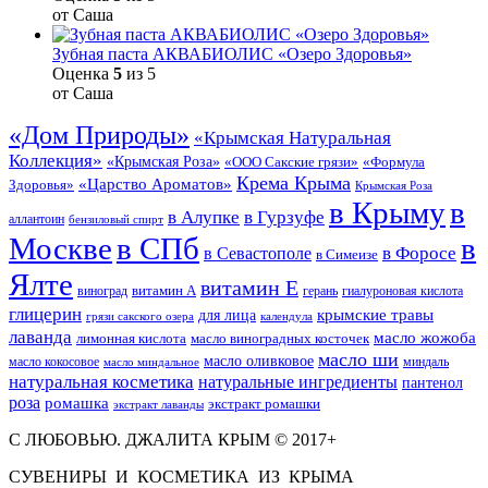
от Саша
Зубная паста АКВАБИОЛИС «Озеро Здоровья»
Оценка
5
из 5
от Саша
«Дом Природы»
«Крымская Натуральная
Коллекция»
«Крымская Роза»
«Формула
«ООО Сакские грязи»
Крема Крыма
«Царство Ароматов»
Здоровья»
Крымская Роза
в Крыму
в
в Гурзуфе
в Алупке
аллантоин
бензиловый спирт
Москве
в СПб
в
в Форосе
в Севастополе
в Симеизе
Ялте
витамин Е
витамин А
виноград
герань
гиалуроновая кислота
глицерин
для лица
крымские травы
грязи сакского озера
календула
лаванда
масло жожоба
лимонная кислота
масло виноградных косточек
масло ши
масло оливковое
масло кокосовое
миндаль
масло миндальное
натуральная косметика
натуральные ингредиенты
пантенол
роза
ромашка
экстракт ромашки
экстракт лаванды
С ЛЮБОВЬЮ. ДЖАЛИТА КРЫМ © 2017+
СУВЕНИРЫ И КОСМЕТИКА ИЗ КРЫМА