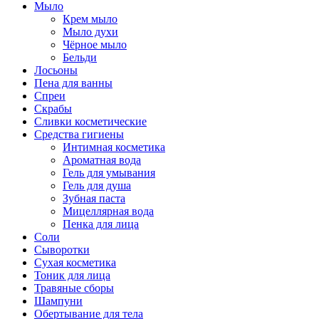
Мыло
Крем мыло
Мыло духи
Чёрное мыло
Бельди
Лосьоны
Пена для ванны
Спреи
Скрабы
Сливки косметические
Средства гигиены
Интимная косметика
Ароматная вода
Гель для умывания
Гель для душа
Зубная паста
Мицеллярная вода
Пенка для лица
Соли
Сыворотки
Сухая косметика
Тоник для лица
Травяные сборы
Шампуни
Обертывание для тела