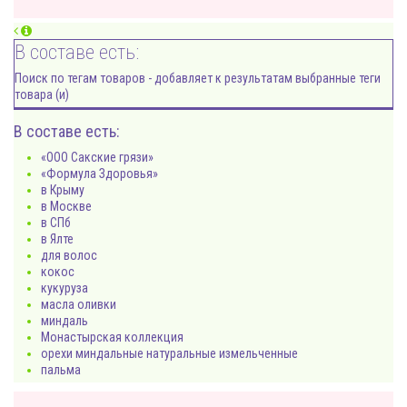
В составе есть:
Поиск по тегам товаров - добавляет к результатам выбранные теги
товара (и)
В составе есть:
«ООО Сакские грязи»
«Формула Здоровья»
в Крыму
в Москве
в СПб
в Ялте
для волос
кокос
кукуруза
масла оливки
миндаль
Монастырская коллекция
орехи миндальные натуральные измельченные
пальма