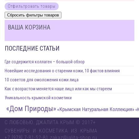
ВАША КОРЗИНА
ПОСЛЕДНИЕ СТАТЬИ
Где содержится коллаген – большой обзор
Новейшие исследования о старении кожи, 10 фактов влияния
10 советов для омоложения кожи лица
Как с возрастом меняется наше лицо или как мы стареем
Уникальность крымской косметики
«Дом Природы»
«Крымская Натуральная Коллекция»
«Крымска
С ЛЮБОВЬЮ. ДЖАЛИТА КРЫМ © 2017+
СУВЕНИРЫ И КОСМЕТИКА ИЗ КРЫМА
+7 [978] 7-81-52-81 zakaz@jalita-shop.ru