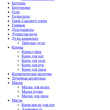
Баттеры
Биотоники
Гели
Гидролаты
Грязь Сакского озера
Гоммаж
Дезодоранты
Душистая вода
Духи крымские
Твёрдые духи
Кремы
Крем-суфле
Крем для ног
Крем для тела
Крем для рук
Крем для лица
Косметическое молочко
Лечебная косметика
Маски
Маски для волос
Маска пудра
Маски для лица
Масла
Крем-масло для ног
Аромамасла