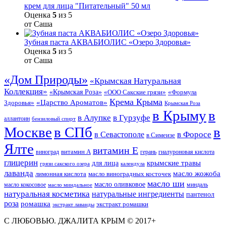
крем для лица "Питательный" 50 мл
Оценка
5
из 5
от Саша
Зубная паста АКВАБИОЛИС «Озеро Здоровья»
Оценка
5
из 5
от Саша
«Дом Природы»
«Крымская Натуральная
Коллекция»
«Крымская Роза»
«Формула
«ООО Сакские грязи»
Крема Крыма
«Царство Ароматов»
Здоровья»
Крымская Роза
в Крыму
в
в Гурзуфе
в Алупке
аллантоин
бензиловый спирт
Москве
в СПб
в
в Форосе
в Севастополе
в Симеизе
Ялте
витамин Е
витамин А
виноград
герань
гиалуроновая кислота
глицерин
для лица
крымские травы
грязи сакского озера
календула
лаванда
масло жожоба
лимонная кислота
масло виноградных косточек
масло ши
масло оливковое
масло кокосовое
миндаль
масло миндальное
натуральная косметика
натуральные ингредиенты
пантенол
роза
ромашка
экстракт ромашки
экстракт лаванды
С ЛЮБОВЬЮ. ДЖАЛИТА КРЫМ © 2017+