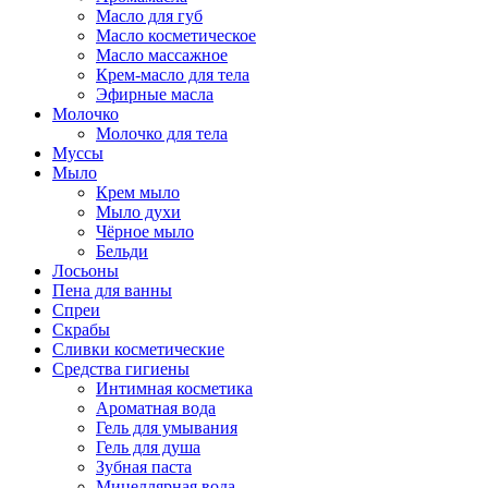
Масло для губ
Масло косметическое
Масло массажное
Крем-масло для тела
Эфирные масла
Молочко
Молочко для тела
Муссы
Мыло
Крем мыло
Мыло духи
Чёрное мыло
Бельди
Лосьоны
Пена для ванны
Спреи
Скрабы
Сливки косметические
Средства гигиены
Интимная косметика
Ароматная вода
Гель для умывания
Гель для душа
Зубная паста
Мицеллярная вода