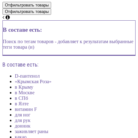
В составе есть:
Поиск по тегам товаров - добавляет к результатам выбранные
теги товара (и)
В составе есть:
D-пантенол
«Крымская Роза»
в Крыму
в Москве
в СПб
в Ялте
витамин F
для ног
для рук
донник
заживляет раны
какао