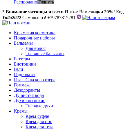
Распродано
Глянуть
* Внимание ялтинцы и гости Ялты
: Вам
скидка 20%
! Код
Yalta2022
Самовывоз! +79787815281
Крымская косметика
Подарочные наборы
Бальзамы
Для волос
Травяные бальзамы
Баттеры
Биотоники
Гели
Гидролаты
Грязь Сакского озера
Гоммаж
Дезодоранты
Душистая вода
Духи крымские
Твёрдые духи
Кремы
Крем-суфле
Крем для ног
Крем для тела