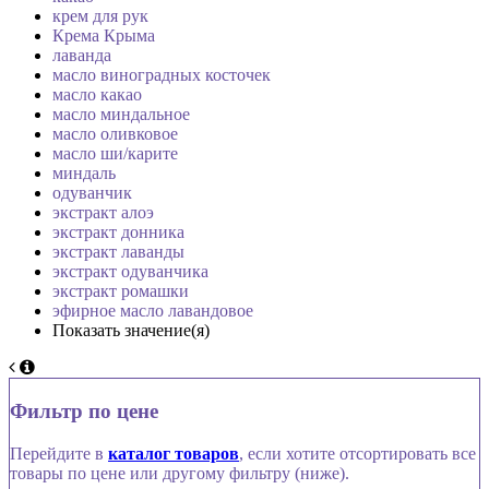
крем для рук
Крема Крыма
лаванда
масло виноградных косточек
масло какао
масло миндальное
масло оливковое
масло ши/карите
миндаль
одуванчик
экстракт алоэ
экстракт донника
экстракт лаванды
экстракт одуванчика
экстракт ромашки
эфирное масло лавандовое
Показать значение(я)
Фильтр по цене
Перейдите в
каталог товаров
, если хотите отсортировать все
товары по цене или другому фильтру (ниже).