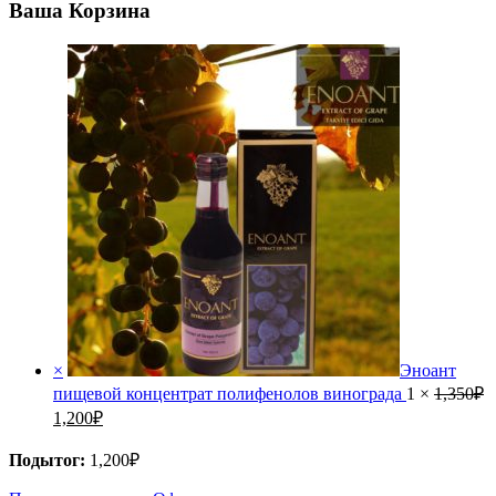
Ваша Корзина
×
Эноант
пищевой концентрат полифенолов винограда
1 ×
1,350
₽
1,200
₽
Подытог:
1,200
₽