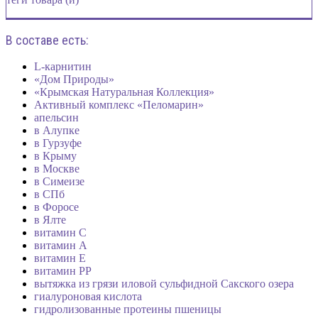
В составе есть:
L-карнитин
«Дом Природы»
«Крымская Натуральная Коллекция»
Активный комплекс «Пеломарин»
апельсин
в Алупке
в Гурзуфе
в Крыму
в Москве
в Симеизе
в СПб
в Форосе
в Ялте
витамин C
витамин А
витамин Е
витамин РР
вытяжка из грязи иловой сульфидной Сакского озера
гиалуроновая кислота
гидролизованные протеины пшеницы