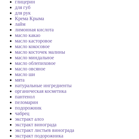
глицерин
для губ
для рук
Крема Крыма
лайм
лимонная кислота
масло какао
масло касторовое
масло кокосовое
масло косточек малины
масло миндальное
масло облепиховое
масло овсяное
масло ши
мята
натуральные ингредиенты
органическая косметика
пантенол
пеломарин
подорожник
чабрец
экстракт алоэ
экстракт винограда
экстракт листьев винограда
экстракт подорожника