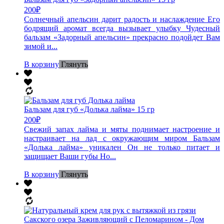
200
₽
Солнечный апельсин дарит радость и наслаждение Его
бодрящий аромат всегда вызывает улыбку Чудесный
бальзам «Задорный апельсин» прекрасно подойдет Вам
зимой и...
В корзину
Глянуть
Бальзам для губ «Долька лайма» 15 гр
200
₽
Свежий запах лайма и мяты поднимает настроение и
настраивает на лад с окружающим миром Бальзам
«Долька лайма» уникален Он не только питает и
защищает Ваши губы Но...
В корзину
Глянуть