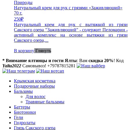
Натуральный крем для рук с грязями «Заживляющий»
70 г.
250
₽
Натуральный крем для рук с вытяжкой из грязи
Сакского озера "Заживляющий" - содержит Пеломарин -
активный комплекс на основе вытяжки из грязи
Сакского озера,...
В корзину
Глянуть
* Внимание ялтинцы и гости Ялты
: Вам
скидка 20%
! Код
Yalta2022
Самовывоз! +79787815281
Крымская косметика
Подарочные наборы
Бальзамы
Для волос
Травяные бальзамы
Баттеры
Биотоники
Гели
Гидролаты
Грязь Сакского озера