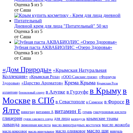
Оценка
5
из 5
от Саша
Дневной крем для лица "Питательный" 50 мл
Оценка
5
из 5
от Саша
Зубная паста АКВАБИОЛИС «Озеро Здоровья»
Оценка
5
из 5
от Саша
«Дом Природы»
«Крымская Натуральная
Коллекция»
«Крымская Роза»
«Формула
«ООО Сакские грязи»
Крема Крыма
«Царство Ароматов»
Здоровья»
Крымская Роза
в Крыму
в
в Гурзуфе
в Алупке
аллантоин
бензиловый спирт
Москве
в СПб
в
в Форосе
в Севастополе
в Симеизе
Ялте
витамин Е
витамин А
виноград
герань
гиалуроновая кислота
глицерин
для лица
крымские травы
грязи сакского озера
календула
лаванда
масло жожоба
лимонная кислота
масло виноградных косточек
масло ши
масло оливковое
масло кокосовое
миндаль
масло миндальное