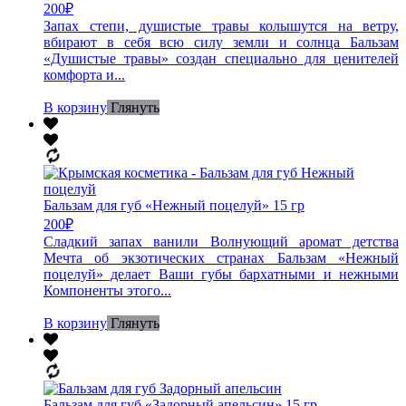
200
₽
Запах степи, душистые травы колышутся на ветру,
вбирают в себя всю силу земли и солнца Бальзам
«Душистые травы» создан специально для ценителей
комфорта и...
В корзину
Глянуть
Бальзам для губ «Нежный поцелуй» 15 гр
200
₽
Сладкий запах ванили Волнующий аромат детства
Мечта об экзотических странах Бальзам «Нежный
поцелуй» делает Ваши губы бархатными и нежными
Компоненты этого...
В корзину
Глянуть
Бальзам для губ «Задорный апельсин» 15 гр