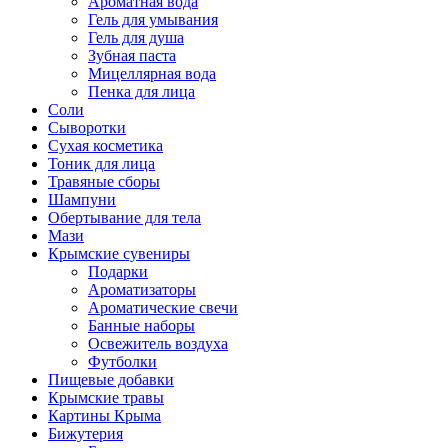
Ароматная вода
Гель для умывания
Гель для душа
Зубная паста
Мицеллярная вода
Пенка для лица
Соли
Сыворотки
Сухая косметика
Тоник для лица
Травяные сборы
Шампуни
Обертывание для тела
Мази
Крымские сувениры
Подарки
Ароматизаторы
Ароматические свечи
Банные наборы
Освежитель воздуха
Футболки
Пищевые добавки
Крымские травы
Картины Крыма
Бижутерия