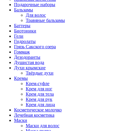
Подарочные наборы
Бальзамы
Для волос
Травяные бальзамы
Баттеры
Биотоники
Гели
Гидролаты
Грязь Сакского озера
Гоммаж
Дезодоранты
Душистая вода
Духи крымские
Твёрдые духи
Кремы
Крем-суфле
Крем для ног
Крем для тела
Крем для рук
Крем для лица
Косметическое молочко
Лечебная косметика
Маски
Маски для волос
Маска пудра