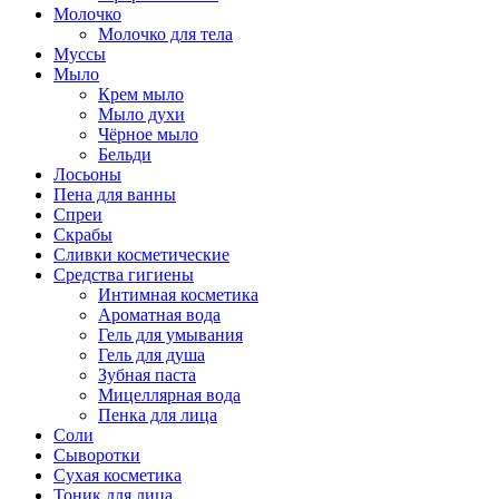
Молочко
Молочко для тела
Муссы
Мыло
Крем мыло
Мыло духи
Чёрное мыло
Бельди
Лосьоны
Пена для ванны
Спреи
Скрабы
Сливки косметические
Средства гигиены
Интимная косметика
Ароматная вода
Гель для умывания
Гель для душа
Зубная паста
Мицеллярная вода
Пенка для лица
Соли
Сыворотки
Сухая косметика
Тоник для лица