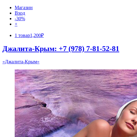
Магазин
Вход
-30%
+
1 товар
1,200₽
Джалита-Крым: +7 (978) 7-81-52-81
«Джалита-Крым»