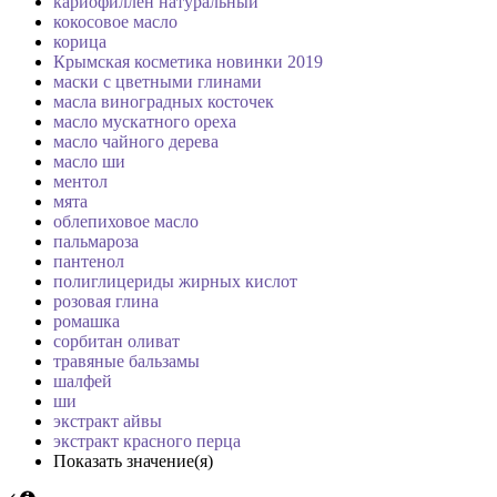
кариофиллен натуральный
кокосовое масло
корица
Крымская косметика новинки 2019
маски с цветными глинами
масла виноградных косточек
масло мускатного ореха
масло чайного дерева
масло ши
ментол
мята
облепиховое масло
пальмароза
пантенол
полиглицериды жирных кислот
розовая глина
ромашка
сорбитан оливат
травяные бальзамы
шалфей
ши
экстракт айвы
экстракт красного перца
Показать значение(я)