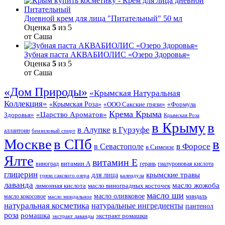
Дневной крем для лица "Питательный" 50 мл
Оценка
5
из 5
от Саша
Зубная паста АКВАБИОЛИС «Озеро Здоровья»
Оценка
5
из 5
от Саша
«Дом Природы»
«Крымская Натуральная
Коллекция»
«Крымская Роза»
«Формула
«ООО Сакские грязи»
Крема Крыма
«Царство Ароматов»
Здоровья»
Крымская Роза
в Крыму
в
в Гурзуфе
в Алупке
аллантоин
бензиловый спирт
Москве
в СПб
в
в Форосе
в Севастополе
в Симеизе
Ялте
витамин Е
витамин А
виноград
герань
гиалуроновая кислота
глицерин
для лица
крымские травы
грязи сакского озера
календула
лаванда
масло жожоба
лимонная кислота
масло виноградных косточек
масло ши
масло оливковое
масло кокосовое
миндаль
масло миндальное
натуральная косметика
натуральные ингредиенты
пантенол
роза
ромашка
экстракт ромашки
экстракт лаванды