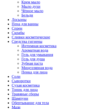
Крем мыло
Мыло духи
Чёрное мыло
Бельди
Лосьоны
Пена для ванны
Спреи
Скрабы
Сливки косметические
Средства гигиены
Интимная косметика
Ароматная вода
Гель для умывания
Гель для душа
Зубная паста
Мицеллярная вода
Пенка для лица
Соли
Сыворотки
Сухая косметика
Тоник для лица
Травяные сборы
Шампуни
Обертывание для тела
Мази