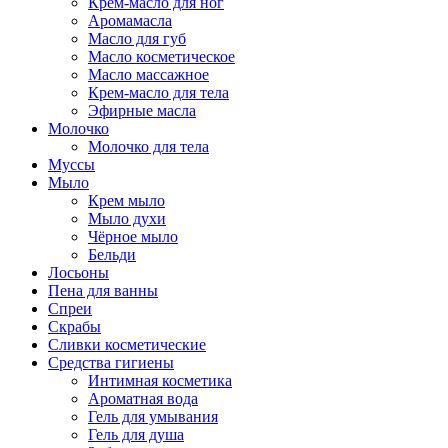
Крем-масло для ног
Аромамасла
Масло для губ
Масло косметическое
Масло массажное
Крем-масло для тела
Эфирные масла
Молочко
Молочко для тела
Муссы
Мыло
Крем мыло
Мыло духи
Чёрное мыло
Бельди
Лосьоны
Пена для ванны
Спреи
Скрабы
Сливки косметические
Средства гигиены
Интимная косметика
Ароматная вода
Гель для умывания
Гель для душа