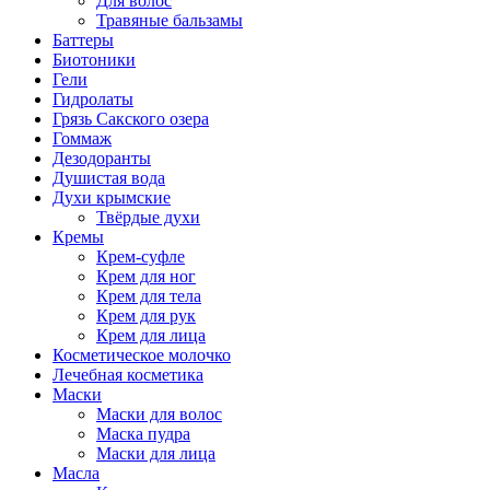
Для волос
Травяные бальзамы
Баттеры
Биотоники
Гели
Гидролаты
Грязь Сакского озера
Гоммаж
Дезодоранты
Душистая вода
Духи крымские
Твёрдые духи
Кремы
Крем-суфле
Крем для ног
Крем для тела
Крем для рук
Крем для лица
Косметическое молочко
Лечебная косметика
Маски
Маски для волос
Маска пудра
Маски для лица
Масла