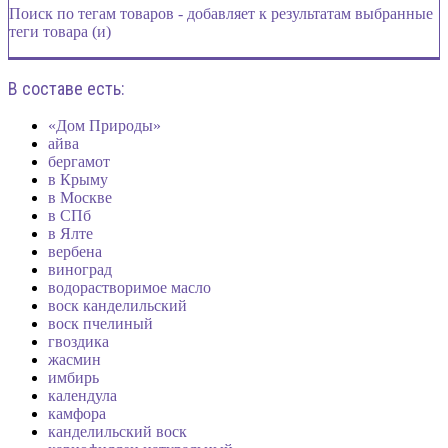
Поиск по тегам товаров - добавляет к результатам выбранные
теги товара (и)
В составе есть:
«Дом Природы»
айва
бергамот
в Крыму
в Москве
в СПб
в Ялте
вербена
виноград
водорастворимое масло
воск канделильский
воск пчелиный
гвоздика
жасмин
имбирь
календула
камфора
канделильский воск