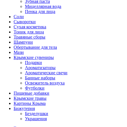
Зубная паста
Мицеллярная вода
Пенка для лица
Соли
Сыворотки
Сухая косметика
Тоник для лица
Травяные сборы
Шампуни
Обертывание для тела
Мази
Крымские сувениры
Подарки
Ароматизаторы
Ароматические свечи
Банные наборы
Освежитель воздуха
Футболки
Пищевые добавки
Крымские травы
Картины Крыма
Бижутерия
Безделушки
Украшения