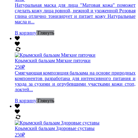
Натуральная маска для лица "Матовая кожа" поможет
сделать кожу лица ровной, нежной и ухоженной Розовая
глина отлично тонизирует и питает кожу Натуральные
масла и...
В корзину
Глянуть
Крымский бальзам Мягкие пяточки
250
₽
Смягчающая композиция бальзама на основе природных
компонентов разработана для интенсивного питания и
ухода за сухими и огрубевшими участками кожи стоп,
локтей...
В корзину
Глянуть
Крымский бальзам Здоровые суставы
250
₽