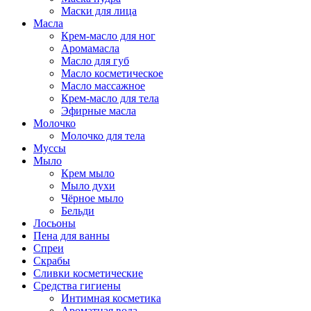
Маски для лица
Масла
Крем-масло для ног
Аромамасла
Масло для губ
Масло косметическое
Масло массажное
Крем-масло для тела
Эфирные масла
Молочко
Молочко для тела
Муссы
Мыло
Крем мыло
Мыло духи
Чёрное мыло
Бельди
Лосьоны
Пена для ванны
Спреи
Скрабы
Сливки косметические
Средства гигиены
Интимная косметика
Ароматная вода