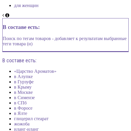
для женщин
В составе есть:
Поиск по тегам товаров - добавляет к результатам выбранные
теги товара (и)
В составе есть:
«Царство Ароматов»
в Алупке
в Гурзуфе
в Крыму
в Москве
в Симеизе
в СПб
в Форосе
в Ялте
глицерил стеарат
жожоба
иланг-иланг