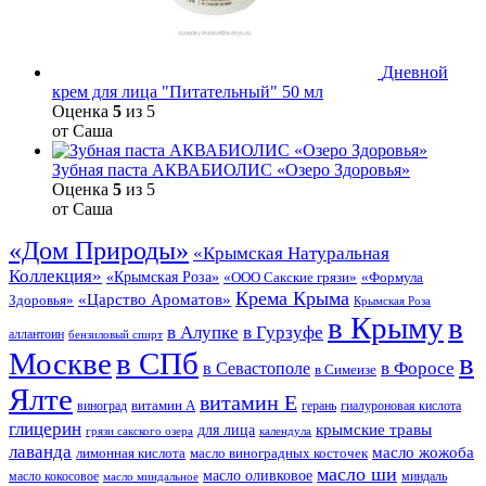
Дневной
крем для лица "Питательный" 50 мл
Оценка
5
из 5
от Саша
Зубная паста АКВАБИОЛИС «Озеро Здоровья»
Оценка
5
из 5
от Саша
«Дом Природы»
«Крымская Натуральная
Коллекция»
«Крымская Роза»
«Формула
«ООО Сакские грязи»
Крема Крыма
«Царство Ароматов»
Здоровья»
Крымская Роза
в Крыму
в
в Гурзуфе
в Алупке
аллантоин
бензиловый спирт
Москве
в СПб
в
в Форосе
в Севастополе
в Симеизе
Ялте
витамин Е
витамин А
виноград
герань
гиалуроновая кислота
глицерин
для лица
крымские травы
грязи сакского озера
календула
лаванда
масло жожоба
лимонная кислота
масло виноградных косточек
масло ши
масло оливковое
масло кокосовое
миндаль
масло миндальное