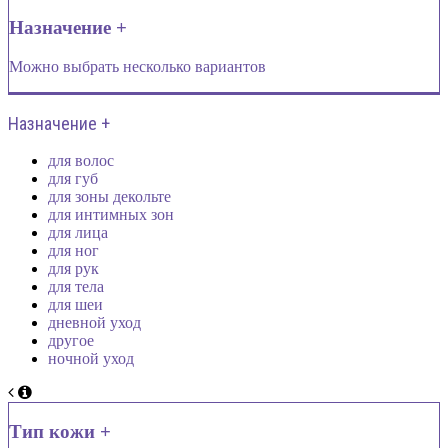
Назначение +
Можно выбрать несколько вариантов
Назначение +
для волос
для губ
для зоны декольте
для интимных зон
для лица
для ног
для рук
для тела
для шеи
дневной уход
другое
ночной уход
Тип кожи +