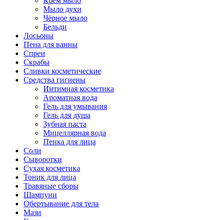
Крем мыло
Мыло духи
Чёрное мыло
Бельди
Лосьоны
Пена для ванны
Спреи
Скрабы
Сливки косметические
Средства гигиены
Интимная косметика
Ароматная вода
Гель для умывания
Гель для душа
Зубная паста
Мицеллярная вода
Пенка для лица
Соли
Сыворотки
Сухая косметика
Тоник для лица
Травяные сборы
Шампуни
Обертывание для тела
Мази