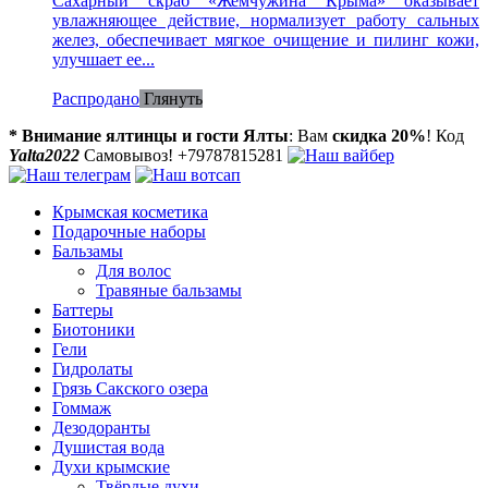
Сахарный скраб «Жемчужина Крыма» оказывает
увлажняющее действие, нормализует работу сальных
желез, обеспечивает мягкое очищение и пилинг кожи,
улучшает ее...
Распродано
Глянуть
* Внимание ялтинцы и гости Ялты
: Вам
скидка 20%
! Код
Yalta2022
Самовывоз! +79787815281
Крымская косметика
Подарочные наборы
Бальзамы
Для волос
Травяные бальзамы
Баттеры
Биотоники
Гели
Гидролаты
Грязь Сакского озера
Гоммаж
Дезодоранты
Душистая вода
Духи крымские
Твёрдые духи