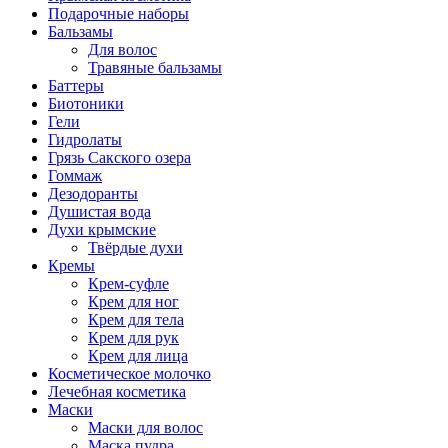
Подарочные наборы
Бальзамы
Для волос
Травяные бальзамы
Баттеры
Биотоники
Гели
Гидролаты
Грязь Сакского озера
Гоммаж
Дезодоранты
Душистая вода
Духи крымские
Твёрдые духи
Кремы
Крем-суфле
Крем для ног
Крем для тела
Крем для рук
Крем для лица
Косметическое молочко
Лечебная косметика
Маски
Маски для волос
Маска пудра