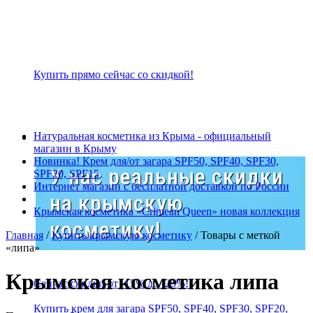
Купить прямо сейчас со скидкой!
Натуральная косметика из Крыма - официальный
магазин в Крыму
Новинка! Крем для/от загара SPF50, SPF40, SPF30,
У нас реальные скидки
SPF20, SPF15
Интернет магазин с бесплатной доставкой по России
на крымскую
Крымская косметика «Crimean Queen» новая коллекция
косметику!
Главная
/
Купить крымскую косметику
/ Товары с меткой
«липа»
Крымская косметика липа
Сейчас скидки от -15% до -25%!
Купить крем для загара SPF50, SPF40, SPF30, SPF20,