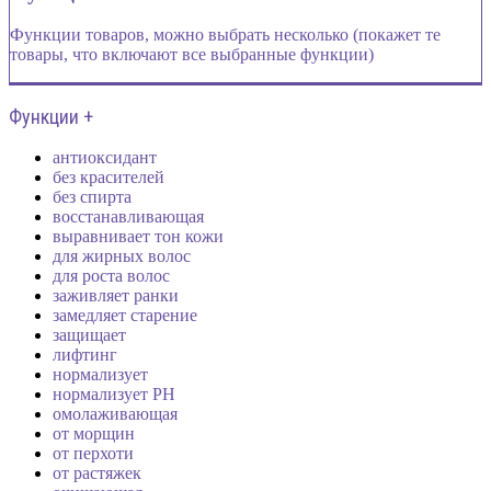
Функции товаров, можно выбрать несколько (покажет те
товары, что включают все выбранные функции)
Функции +
антиоксидант
без красителей
без спирта
восстанавливающая
выравнивает тон кожи
для жирных волос
для роста волос
заживляет ранки
замедляет старение
защищает
лифтинг
нормализует
нормализует PH
омолаживающая
от морщин
от перхоти
от растяжек