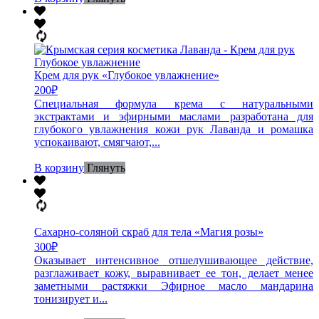
Крем для рук «Глубокое увлажнение»
200
₽
Специальная формула крема с натуральными
экстрактами и эфирными маслами разработана для
глубокого увлажнения кожи рук Лаванда и ромашка
успокаивают, смягчают,...
В корзину
Глянуть
Сахарно-соляной скраб для тела «Магия розы»
300
₽
Оказывает интенсивное отшелушивающее действие,
разглаживает кожу, выравнивает ее тон, делает менее
заметными растяжки Эфирное масло мандарина
тонизирует и...