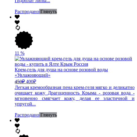
Гидролат липы...
Распродано
Глянуть
11
%
Крем-гель для душа на основе розовой воды
«Увлажняющий»
450
₽
400
₽
Легкая кремообразная пена крем-геля мягко и деликатно
очищает кожу Драгоценность Крыма - розовая вода -
мгновенно смягчает кожу, делая ее эластичной и
упругой...
Распродано
Глянуть