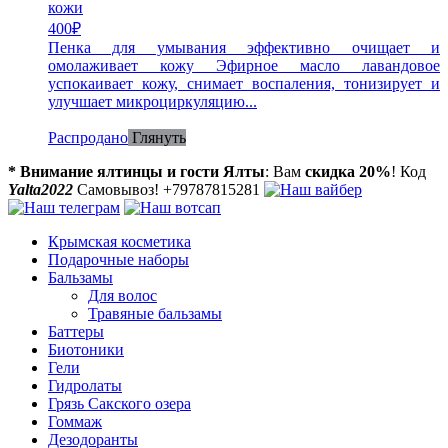
кожи
400
₽
Пенка для умывания эффективно очищает и
омолаживает кожу Эфирное масло лавандовое
успокаивает кожу, снимает воспаления, тонизирует и
улучшает микроциркуляцию...
Распродано
Глянуть
* Внимание ялтинцы и гости Ялты
: Вам
скидка 20%
! Код
Yalta2022
Самовывоз! +79787815281
Крымская косметика
Подарочные наборы
Бальзамы
Для волос
Травяные бальзамы
Баттеры
Биотоники
Гели
Гидролаты
Грязь Сакского озера
Гоммаж
Дезодоранты