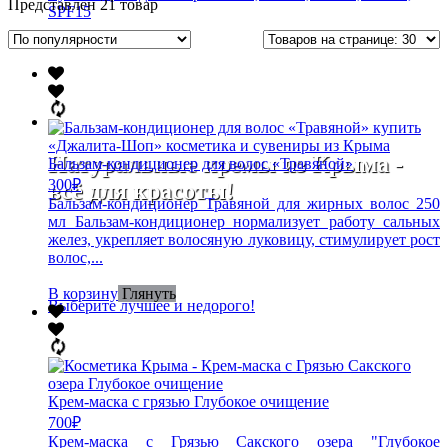
Представлен 21 товар
SPF15
Натуральные кремы из Крыма -
Бальзам-кондиционер для волос «Травяной»
300
₽
всё для красоты!
Бальзам-кондиционер Травяной для жирных волос 250
мл Бальзам-кондиционер нормализует работу сальных
желез, укрепляет волосяную луковицу, стимулирует рост
волос,...
В корзину
Глянуть
Выберите лучшее и недорого!
Крем-маска с грязью Глубокое очищение
700
₽
Крем-маска с Грязью Сакского озера "Глубокое