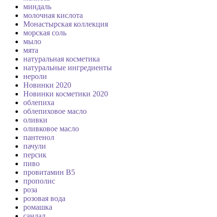
миндаль
молочная кислота
Монастырская коллекция
морская соль
мыло
мята
натуральная косметика
натуральные ингредиенты
нероли
Новинки 2020
Новинки косметики 2020
облепиха
облепиховое масло
оливки
оливковое масло
пантенол
пачули
персик
пиво
провитамин B5
прополис
роза
розовая вода
ромашка
сандал