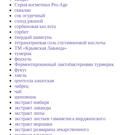
Серия косметики Pro-Age
сквалан
сок огуречный
солод ржаной
сорбиновая кислота
сорбит
твердый шампунь
тетранатриевая соль глутаминовой кислоты
ТМ «Крымская Лаванда»
тумерик
фенхель
Ферментированный лактобактериями турмерик
фукус
хмель
центелла азиатская
чабрец
чай
шиповник
экстракт имбиря
экстракт лаванды
экстракт липы
экстракт листьев гамамелиса вирджинского
экстракт морошки
экстракт розмарина лекарственного
экстракт ромашки