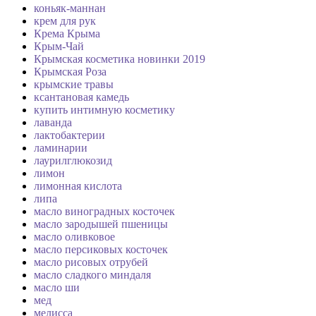
коньяк-маннан
крем для рук
Крема Крыма
Крым-Чай
Крымская косметика новинки 2019
Крымская Роза
крымские травы
ксантановая камедь
купить интимную косметику
лаванда
лактобактерии
ламинарии
лаурилглюкозид
лимон
лимонная кислота
липа
масло виноградных косточек
масло зародышей пшеницы
масло оливковое
масло персиковых косточек
масло рисовых отрубей
масло сладкого миндаля
масло ши
мед
мелисса