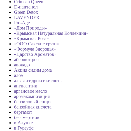
Crimean Queen
D-пантенол
Green Detox
LAVENDER
Pro-Age
«Дом Природы»
«Крымская Натуральная Коллекция»
«Крымская Роза»
«ООО Сакские грязи»
«Формула Здоровья»
«Царство Ароматов»
абсолют розы
авокадо
Акция сидим дома
алоэ
альфа-гидроксикислоты
антисептик
аргановое масло
аромакомпозиция
бензиловый спирт
бензойная кислота
бергамот
бессмертник
в Алупке
в Гурзуфе