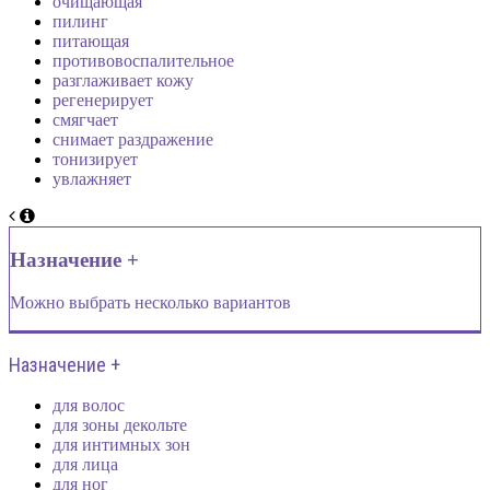
очищающая
пилинг
питающая
противовоспалительное
разглаживает кожу
регенерирует
смягчает
снимает раздражение
тонизирует
увлажняет
Назначение +
Можно выбрать несколько вариантов
Назначение +
для волос
для зоны декольте
для интимных зон
для лица
для ног