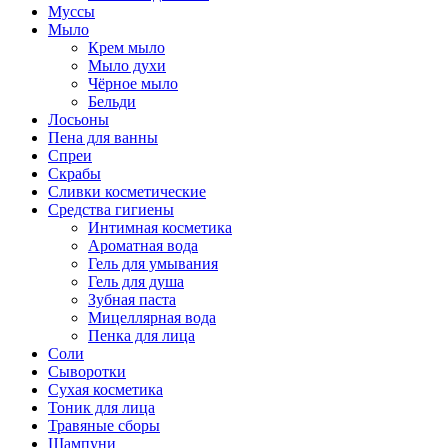
Муссы
Мыло
Крем мыло
Мыло духи
Чёрное мыло
Бельди
Лосьоны
Пена для ванны
Спреи
Скрабы
Сливки косметические
Средства гигиены
Интимная косметика
Ароматная вода
Гель для умывания
Гель для душа
Зубная паста
Мицеллярная вода
Пенка для лица
Соли
Сыворотки
Сухая косметика
Тоник для лица
Травяные сборы
Шампуни