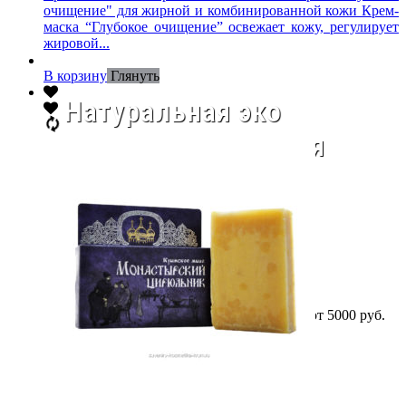
очищение" для жирной и комбинированной кожи Крем-
маска “Глубокое очищение” освежает кожу, регулирует
жировой...
В корзину
Глянуть
Натуральная эко
косметика - всё для
моря и отдыха!
Лето не за горами, сейчас цены ниже!
Бесплатная доставка по России при заказе от 5000 руб.