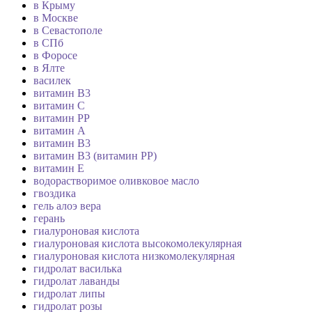
в Крыму
в Москве
в Севастополе
в СПб
в Форосе
в Ялте
василек
витамин B3
витамин C
витамин PP
витамин А
витамин В3
витамин В3 (витамин РР)
витамин Е
водорастворимое оливковое масло
гвоздика
гель алоэ вера
герань
гиалуроновая кислота
гиалуроновая кислота высокомолекулярная
гиалуроновая кислота низкомолекулярная
гидролат василька
гидролат лаванды
гидролат липы
гидролат розы