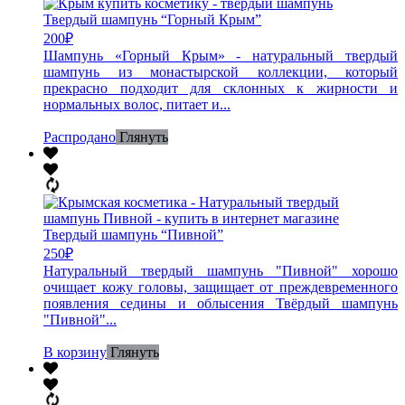
Твердый шампунь “Горный Крым”
200
₽
Шампунь «Горный Крым» - натуральный твердый
шампунь из монастырской коллекции, который
прекрасно подходит для склонных к жирности и
нормальных волос, питает и...
Распродано
Глянуть
Твердый шампунь “Пивной”
250
₽
Натуральный твердый шампунь "Пивной" хорошо
очищает кожу головы, защищает от преждевременного
появления седины и облысения Твёрдый шампунь
"Пивной"...
В корзину
Глянуть