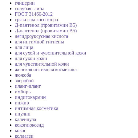
глицерин
голубая глина
ГОСТ 31460-2012
грязи сакского озера
Д-пантенол (провитамин B5)
Д-пантенол (провитамин В5)
дегидроуксусная кислота
для интимной гигиены
для лица
для сухой и чувствительной кожи
для сухой кожи
для чувствительной кожи
женская интимная косметика
жожоба
зверобой
иланг-иланг
имбирь
индигокармин
инжир
интимная косметика
инулин
календула
кокоглюкозид
кокос
коллаген