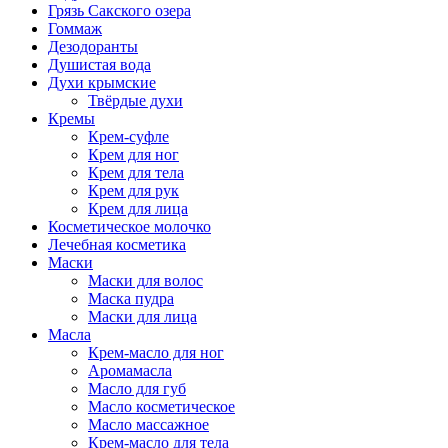
Грязь Сакского озера
Гоммаж
Дезодоранты
Душистая вода
Духи крымские
Твёрдые духи
Кремы
Крем-суфле
Крем для ног
Крем для тела
Крем для рук
Крем для лица
Косметическое молочко
Лечебная косметика
Маски
Маски для волос
Маска пудра
Маски для лица
Масла
Крем-масло для ног
Аромамасла
Масло для губ
Масло косметическое
Масло массажное
Крем-масло для тела