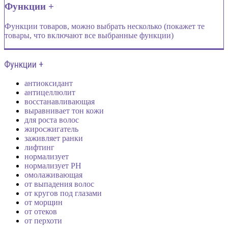
Функции +
Функции товаров, можно выбрать несколько (покажет те
товары, что включают все выбранные функции)
Функции +
антиоксидант
антицеллюлит
восстанавливающая
выравнивает тон кожи
для роста волос
жиросжигатель
заживляет ранки
лифтинг
нормализует
нормализует PH
омолаживающая
от выпадения волос
от кругов под глазами
от морщин
от отеков
от перхоти