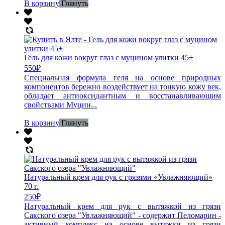
В корзину
Глянуть
Гель для кожи вокруг глаз с муцином улитки 45+
550
₽
Специальная формула геля на основе природных
компонентов бережно воздействует на тонкую кожу век,
обладает антиоксидантным и восстанавливающим
свойствами Муцин...
В корзину
Глянуть
Натуральный крем для рук с грязями «Увлажняющий»
70 г.
250
₽
Натуральный крем для рук с вытяжкой из грязи
Сакского озера "Увлажняющий" - содержит Пеломарин -
активный комплекс на основе вытяжки из грязи