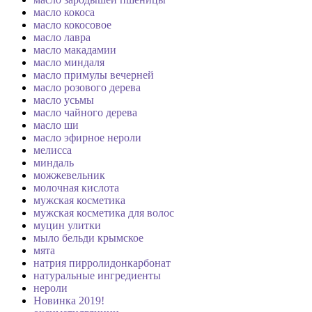
масло кокоса
масло кокосовое
масло лавра
масло макадамии
масло миндаля
масло примулы вечерней
масло розового дерева
масло усьмы
масло чайного дерева
масло ши
масло эфирное нероли
мелисса
миндаль
можжевельник
молочная кислота
мужская косметика
мужская косметика для волос
муцин улитки
мыло бельди крымское
мята
натрия пирролидонкарбонат
натуральные ингредиенты
нероли
Новинка 2019!