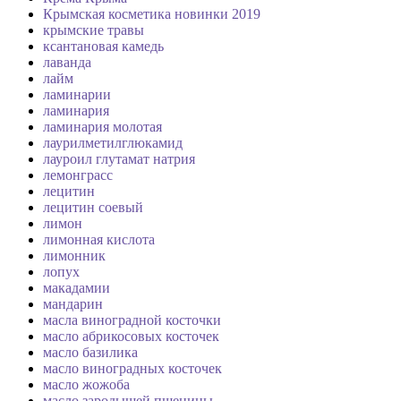
Крымская косметика новинки 2019
крымские травы
ксантановая камедь
лаванда
лайм
ламинарии
ламинария
ламинария молотая
лаурилметилглюкамид
лауроил глутамат натрия
лемонграсс
лецитин
лецитин соевый
лимон
лимонная кислота
лимонник
лопух
макадамии
мандарин
масла виноградной косточки
масло абрикосовых косточек
масло базилика
масло виноградных косточек
масло жожоба
масло зародышей пшеницы