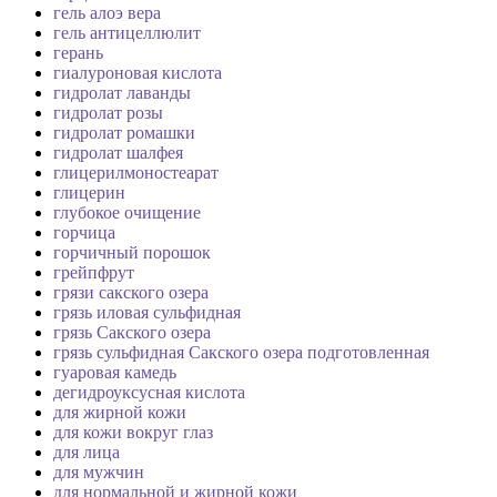
гель алоэ вера
гель антицеллюлит
герань
гиалуроновая кислота
гидролат лаванды
гидролат розы
гидролат ромашки
гидролат шалфея
глицерилмоностеарат
глицерин
глубокое очищение
горчица
горчичный порошок
грейпфрут
грязи сакского озера
грязь иловая сульфидная
грязь Сакского озера
грязь сульфидная Сакского озера подготовленная
гуаровая камедь
дегидроуксусная кислота
для жирной кожи
для кожи вокруг глаз
для лица
для мужчин
для нормальной и жирной кожи