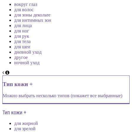
вокруг глаз
для волос
для зоны декольте
для интимных зон
для лица
для ног
для рук
для тела
для шеи
дневной уход
другое
ночной уход
Тип кожи +
Можно выбрать несколько типов (покажет все выбранные)
Тип кожи +
для жирной
для зрелой