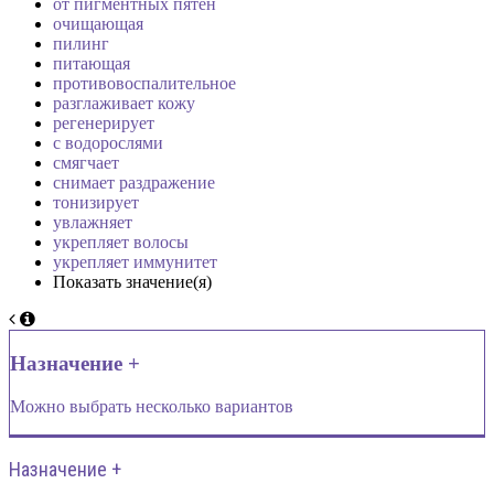
от пигментных пятен
очищающая
пилинг
питающая
противовоспалительное
разглаживает кожу
регенерирует
с водорослями
смягчает
снимает раздражение
тонизирует
увлажняет
укрепляет волосы
укрепляет иммунитет
Показать значение(я)
Назначение +
Можно выбрать несколько вариантов
Назначение +