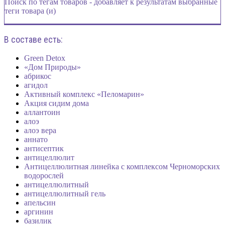
Поиск по тегам товаров - добавляет к результатам выбранные
теги товара (и)
В составе есть:
Green Detox
«Дом Природы»
абрикос
агидол
Активный комплекс «Пеломарин»
Акция сидим дома
аллантоин
алоэ
алоэ вера
аннато
антисептик
антицеллюлит
Антицеллюлитная линейка с комплексом Черноморских
водорослей
антицеллюлитный
антицеллюлитный гель
апельсин
аргинин
базилик