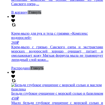
Сакского озера,...
В корзину
Глянуть
Крем-мыло для рук и тела с грязями «Комплекс
водорослей»
260
₽
Крем-мыло с грязью Сакского озера и экстрактами
морских водорослей хорошо очищает, питает и
омолаживает кожу Мягкая формула мыла не травмирует
липидный слой кожи...
Распродано
Глянуть
Бельди глубокое очищение с морской солью и базиликом
450
₽
Мыло бельди глубокое очищение с морской солью и