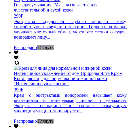
Гель для умывания “Мягкая свежесть” для
чувствительной и сухой кожи
290
₽
Экстракты водорослей глубоко очищают кожу,
способствуют выведению токсинов Гидролат ромашки
улучшает клеточный обмен, укрепляет стенки сосудов,
возвращает лицу...
Распродано
Глянуть
Крем для лица для нормальной и жирной кожи
“Интенсивное увлажнение”
390
₽
Крем с экстрактами водорослей насыщает кожу
витаминами и минералами, питает и увлажняет
Экстракт розмарина в составе стимулирует
микроциркуляцию, тонизирует и...
Распродано
Глянуть