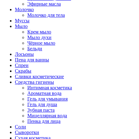
Эфирные масла
Молочко
Молочко для тела
Муссы
Мыло
Крем мыло
Мыло духи
Чёрное мыло
Бельди
Лосьоны
Пена для ванны
Спреи
Скрабы
Сливки косметические
Средства гигиены
Интимная косметика
Ароматная вода
Гель для умывания
Гель для душа
Зубная паста
Мицеллярная вода
Пенка для лица
Соли
Сыворотки
Сухая косметика