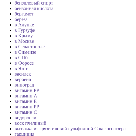
бензиловый спирт
бензойная кислота
бергамот
береза
в Алупке
в Гурзуфе
в Крыму
в Москве
в Севастополе
в Симеизе
в СПб
в Форосе
в Ялте
василек
вербена
виноград
витамин PP
витамин А
витамин Е
витамин РР
витамин С
водоросли
воск пчелиный
вытяжка из грязи иловой сульфидной Сакского озера
гарциния