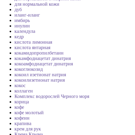
для нормальной кожи
дуб
иланг-иланг
имбирь
инулин
календула
кедр
кислота лимонная
кислота янтарная
кокамидопропилбетаин
кокамфодиацетат динатрия
кокоамфодиацетат динатрия
кокоглюкозид
кокоил изетионат натрия
кокоилизетионат натрия
кокос
коллаген
Комплекс водорослей Черного моря
корица
кофе
кофе молотый
кофеин
крапива
крем для рук
Крема Крыма