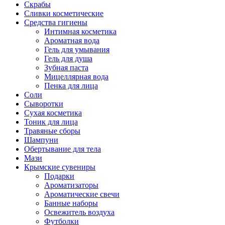
Скрабы
Сливки косметические
Средства гигиены
Интимная косметика
Ароматная вода
Гель для умывания
Гель для душа
Зубная паста
Мицеллярная вода
Пенка для лица
Соли
Сыворотки
Сухая косметика
Тоник для лица
Травяные сборы
Шампуни
Обертывание для тела
Мази
Крымские сувениры
Подарки
Ароматизаторы
Ароматические свечи
Банные наборы
Освежитель воздуха
Футболки