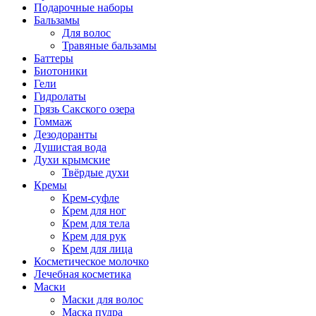
Подарочные наборы
Бальзамы
Для волос
Травяные бальзамы
Баттеры
Биотоники
Гели
Гидролаты
Грязь Сакского озера
Гоммаж
Дезодоранты
Душистая вода
Духи крымские
Твёрдые духи
Кремы
Крем-суфле
Крем для ног
Крем для тела
Крем для рук
Крем для лица
Косметическое молочко
Лечебная косметика
Маски
Маски для волос
Маска пудра