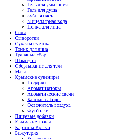
Гель для умывания
Гель для душа
Зубная паста
Мицеллярная вода
Пенка для лица
Соли
Сыворотки
Сухая косметика
Тоник для лица
Травяные сборы
Шампуни
Обертывание для тела
Мази
Крымские сувениры
Подарки
Ароматизаторы
Ароматические свечи
Банные наборы
Освежитель воздуха
Футболки
Пищевые добавки
Крымские травы
Картины Крыма
Бижутерия
Безделушки