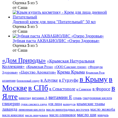
Оценка
5
из 5
от Саша
Дневной крем для лица "Питательный" 50 мл
Оценка
5
из 5
от Саша
Зубная паста АКВАБИОЛИС «Озеро Здоровья»
Оценка
5
из 5
от Саша
«Дом Природы»
«Крымская Натуральная
Коллекция»
«Крымская Роза»
«Формула
«ООО Сакские грязи»
Крема Крыма
«Царство Ароматов»
Здоровья»
Крымская Роза
в Крыму
в
в Гурзуфе
в Алупке
аллантоин
бензиловый спирт
Москве
в СПб
в
в Форосе
в Севастополе
в Симеизе
Ялте
витамин Е
витамин А
виноград
герань
гиалуроновая кислота
глицерин
для лица
крымские травы
грязи сакского озера
календула
лаванда
масло жожоба
лимонная кислота
масло виноградных косточек
масло ши
масло оливковое
масло кокосовое
миндаль
масло миндальное