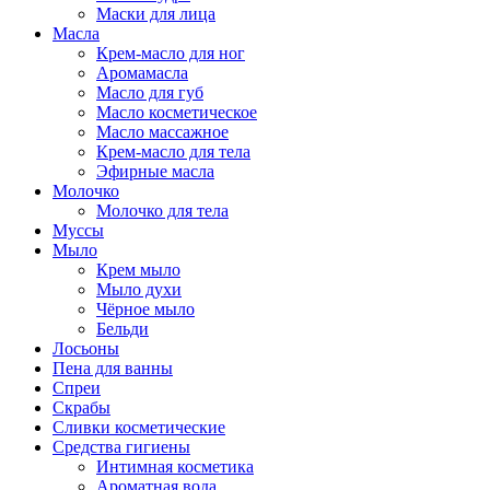
Маски для лица
Масла
Крем-масло для ног
Аромамасла
Масло для губ
Масло косметическое
Масло массажное
Крем-масло для тела
Эфирные масла
Молочко
Молочко для тела
Муссы
Мыло
Крем мыло
Мыло духи
Чёрное мыло
Бельди
Лосьоны
Пена для ванны
Спреи
Скрабы
Сливки косметические
Средства гигиены
Интимная косметика
Ароматная вода