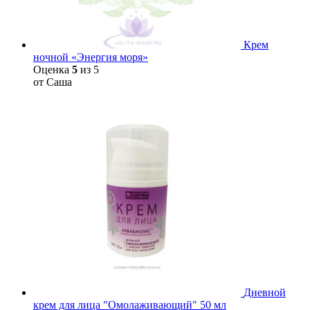
Крем
ночной «Энергия моря»
Оценка
5
из 5
от Саша
Дневной
крем для лица "Омолаживающий" 50 мл