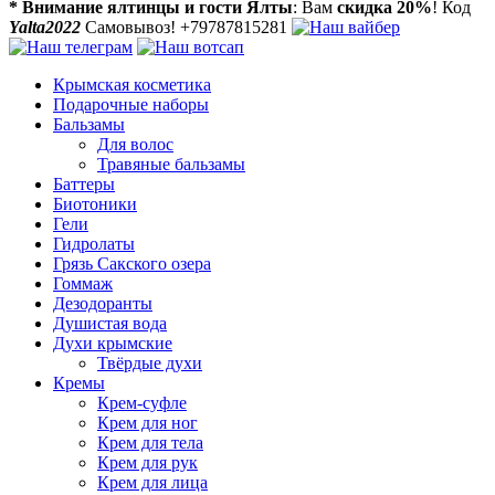
* Внимание ялтинцы и гости Ялты
: Вам
скидка 20%
! Код
Yalta2022
Самовывоз! +79787815281
Крымская косметика
Подарочные наборы
Бальзамы
Для волос
Травяные бальзамы
Баттеры
Биотоники
Гели
Гидролаты
Грязь Сакского озера
Гоммаж
Дезодоранты
Душистая вода
Духи крымские
Твёрдые духи
Кремы
Крем-суфле
Крем для ног
Крем для тела
Крем для рук
Крем для лица