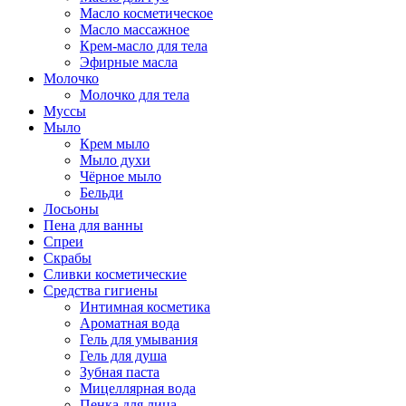
Масло косметическое
Масло массажное
Крем-масло для тела
Эфирные масла
Молочко
Молочко для тела
Муссы
Мыло
Крем мыло
Мыло духи
Чёрное мыло
Бельди
Лосьоны
Пена для ванны
Спреи
Скрабы
Сливки косметические
Средства гигиены
Интимная косметика
Ароматная вода
Гель для умывания
Гель для душа
Зубная паста
Мицеллярная вода
Пенка для лица