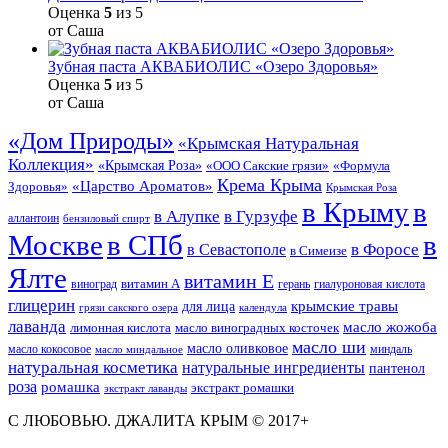
Оценка
5
из 5
от Саша
Зубная паста АКВАБИОЛИС «Озеро Здоровья»
Оценка
5
из 5
от Саша
«Дом Природы»
«Крымская Натуральная
Коллекция»
«Крымская Роза»
«Формула
«ООО Сакские грязи»
Крема Крыма
«Царство Ароматов»
Здоровья»
Крымская Роза
в Крыму
в
в Гурзуфе
в Алупке
аллантоин
бензиловый спирт
Москве
в СПб
в
в Форосе
в Севастополе
в Симеизе
Ялте
витамин Е
витамин А
виноград
герань
гиалуроновая кислота
глицерин
для лица
крымские травы
грязи сакского озера
календула
лаванда
масло жожоба
лимонная кислота
масло виноградных косточек
масло ши
масло оливковое
масло кокосовое
миндаль
масло миндальное
натуральная косметика
натуральные ингредиенты
пантенол
роза
ромашка
экстракт ромашки
экстракт лаванды
С ЛЮБОВЬЮ. ДЖАЛИТА КРЫМ © 2017+