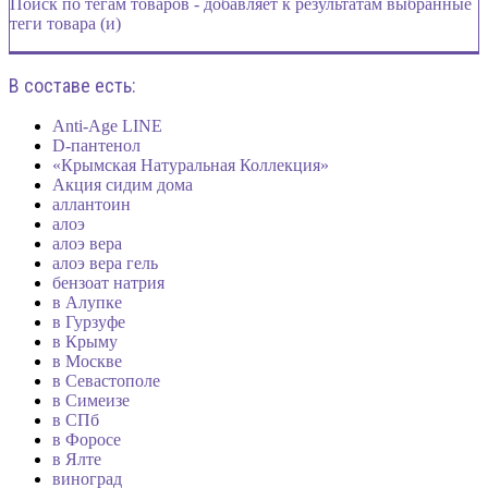
Поиск по тегам товаров - добавляет к результатам выбранные
теги товара (и)
В составе есть:
Anti-Age LINE
D-пантенол
«Крымская Натуральная Коллекция»
Акция сидим дома
аллантоин
алоэ
алоэ вера
алоэ вера гель
бензоат натрия
в Алупке
в Гурзуфе
в Крыму
в Москве
в Севастополе
в Симеизе
в СПб
в Форосе
в Ялте
виноград