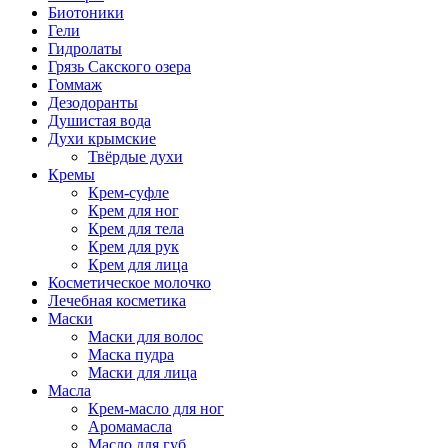
Биотоники
Гели
Гидролаты
Грязь Сакского озера
Гоммаж
Дезодоранты
Душистая вода
Духи крымские
Твёрдые духи
Кремы
Крем-суфле
Крем для ног
Крем для тела
Крем для рук
Крем для лица
Косметическое молочко
Лечебная косметика
Маски
Маски для волос
Маска пудра
Маски для лица
Масла
Крем-масло для ног
Аромамасла
Масло для губ