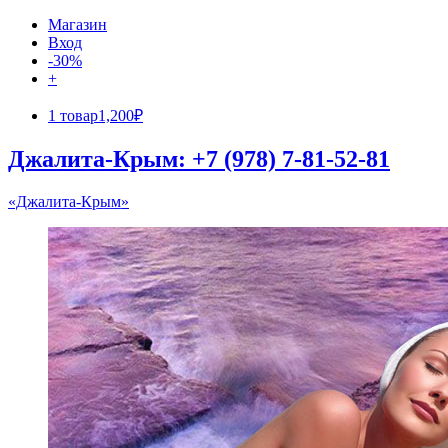
Магазин
Вход
-30%
+
1 товар
1,200₽
Джалита-Крым: +7 (978) 7-81-52-81
«Джалита-Крым»