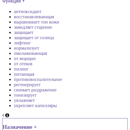
Функции +
антиоксидант
восстанавливающая
выравнивает тон кожи
замедляет старение
защищает
защищает от солнца
лифтинг
нормализует
омолаживающая
от морщин
от отеков
пилинг
питающая
противовоспалительное
регенерирует
снимает раздражение
тонизирует
увлажняет
укрепляет капилляры
Назначение +