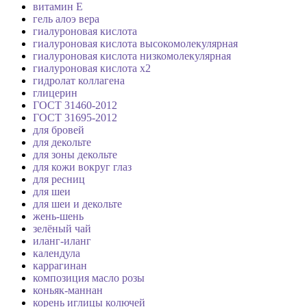
витамин Е
гель алоэ вера
гиалуроновая кислота
гиалуроновая кислота высокомолекулярная
гиалуроновая кислота низкомолекулярная
гиалуроновая кислота х2
гидролат коллагена
глицерин
ГОСТ 31460-2012
ГОСТ 31695-2012
для бровей
для декольте
для зоны декольте
для кожи вокруг глаз
для ресниц
для шеи
для шеи и декольте
жень-шень
зелёный чай
иланг-иланг
календула
каррагинан
композиция масло розы
коньяк-маннан
корень иглицы колючей