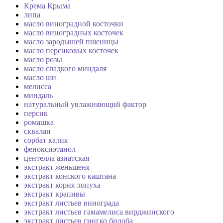
Крема Крыма
липа
масло виноградной косточки
масло виноградных косточек
масло зародышей пшеницы
масло персиковых косточек
масло розы
масло сладкого миндаля
масло ши
мелисса
миндаль
натуральный увлажняющий фактор
персик
ромашка
сквалан
сорбат калия
феноксиэтанол
центелла азиатская
экстракт женьшеня
экстракт конского каштана
экстракт корня лопуха
экстракт крапивы
экстракт листьев винограда
экстракт листьев гамамелиса вирджинского
экстракт листьев гингко билоба