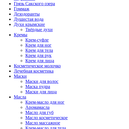
Грязь Сакского озера
Гоммаж
Дезодоранты
Душистая вода
Духи крымские
Твёрдые духи
Кремы
Крем-суфле
Крем для ног
Крем для тела
Крем для рук
Крем для лица
Косметическое молочко
Лечебная косметика
Маски
Маски для волос
Маска пудра
Маски для лица
Масла
Крем-масло для ног
Аромамасла
Масло для губ
Масло косметическое
Масло массажное
Крем-масло для тела