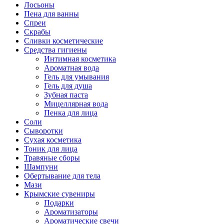
Лосьоны
Пена для ванны
Спреи
Скрабы
Сливки косметические
Средства гигиены
Интимная косметика
Ароматная вода
Гель для умывания
Гель для душа
Зубная паста
Мицеллярная вода
Пенка для лица
Соли
Сыворотки
Сухая косметика
Тоник для лица
Травяные сборы
Шампуни
Обертывание для тела
Мази
Крымские сувениры
Подарки
Ароматизаторы
Ароматические свечи