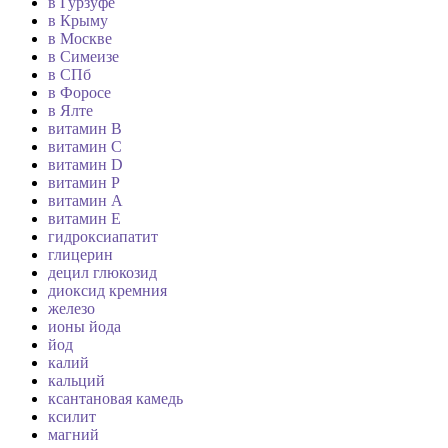
в Гурзуфе
в Крыму
в Москве
в Симеизе
в СПб
в Форосе
в Ялте
витамин B
витамин C
витамин D
витамин P
витамин А
витамин Е
гидроксиапатит
глицерин
децил глюкозид
диоксид кремния
железо
ионы йода
йод
калий
кальций
ксантановая камедь
ксилит
магний