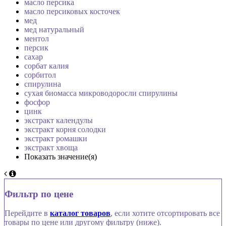
масло персика
масло персиковых косточек
мед
мед натуральный
ментол
персик
сахар
сорбат калия
сорбитол
спирулина
сухая биомасса микроводоросли спирулины
фосфор
цинк
экстракт календулы
экстракт корня солодки
экстракт ромашки
экстракт хвоща
Показать значение(я)
Фильтр по цене
Перейдите в
каталог товаров
, если хотите отсортировать все
товары по цене или другому фильтру (ниже).