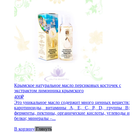
Крымское натуральное масло персиковых косточек с
экстрактом лимонника крымского
400
₽
Это уникальное масло содержит много ценных веществ:
каротиноиды, витамины A, E, C, P, D, группы В;
ферменты, пектины, органические кислоты, углеводы и
белки; минералы –...
В корзину
Глянуть