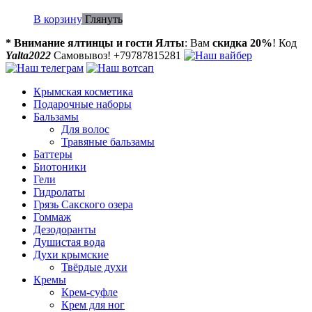
В корзину
Глянуть
* Внимание ялтинцы и гости Ялты
: Вам
скидка 20%
! Код
Yalta2022
Самовывоз! +79787815281
Крымская косметика
Подарочные наборы
Бальзамы
Для волос
Травяные бальзамы
Баттеры
Биотоники
Гели
Гидролаты
Грязь Сакского озера
Гоммаж
Дезодоранты
Душистая вода
Духи крымские
Твёрдые духи
Кремы
Крем-суфле
Крем для ног