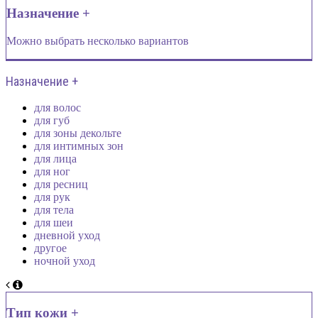
Назначение +
Можно выбрать несколько вариантов
Назначение +
для волос
для губ
для зоны декольте
для интимных зон
для лица
для ног
для ресниц
для рук
для тела
для шеи
дневной уход
другое
ночной уход
Тип кожи +