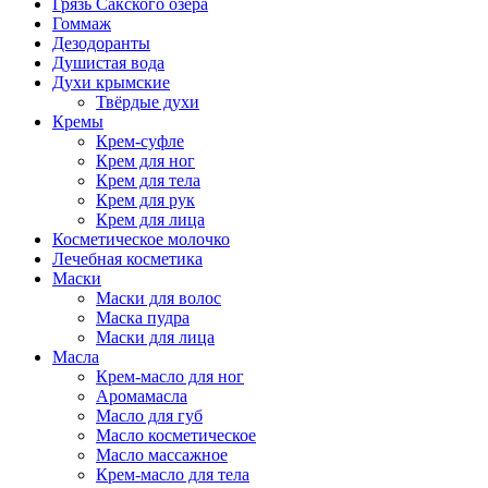
Грязь Сакского озера
Гоммаж
Дезодоранты
Душистая вода
Духи крымские
Твёрдые духи
Кремы
Крем-суфле
Крем для ног
Крем для тела
Крем для рук
Крем для лица
Косметическое молочко
Лечебная косметика
Маски
Маски для волос
Маска пудра
Маски для лица
Масла
Крем-масло для ног
Аромамасла
Масло для губ
Масло косметическое
Масло массажное
Крем-масло для тела