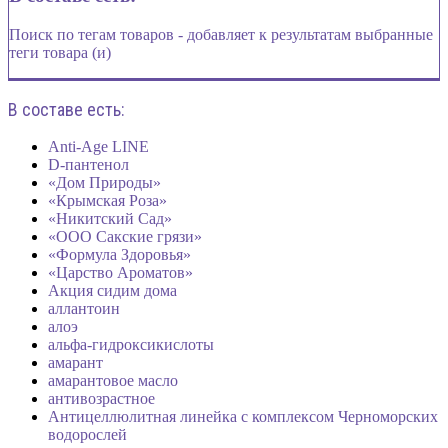
Поиск по тегам товаров - добавляет к результатам выбранные
теги товара (и)
В составе есть:
Anti-Age LINE
D-пантенол
«Дом Природы»
«Крымская Роза»
«Никитский Сад»
«ООО Сакские грязи»
«Формула Здоровья»
«Царство Ароматов»
Акция сидим дома
аллантоин
алоэ
альфа-гидроксикислоты
амарант
амарантовое масло
антивозрастное
Антицеллюлитная линейка с комплексом Черноморских
водорослей