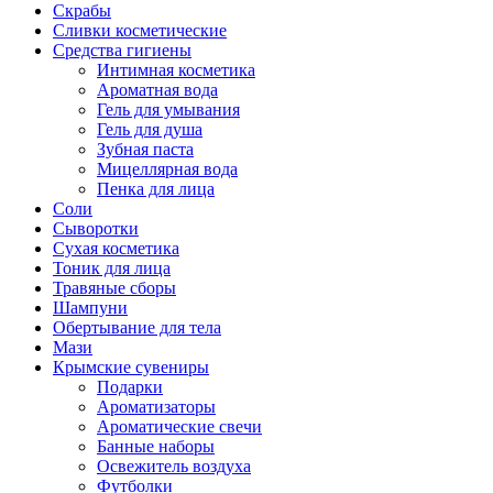
Скрабы
Сливки косметические
Средства гигиены
Интимная косметика
Ароматная вода
Гель для умывания
Гель для душа
Зубная паста
Мицеллярная вода
Пенка для лица
Соли
Сыворотки
Сухая косметика
Тоник для лица
Травяные сборы
Шампуни
Обертывание для тела
Мази
Крымские сувениры
Подарки
Ароматизаторы
Ароматические свечи
Банные наборы
Освежитель воздуха
Футболки