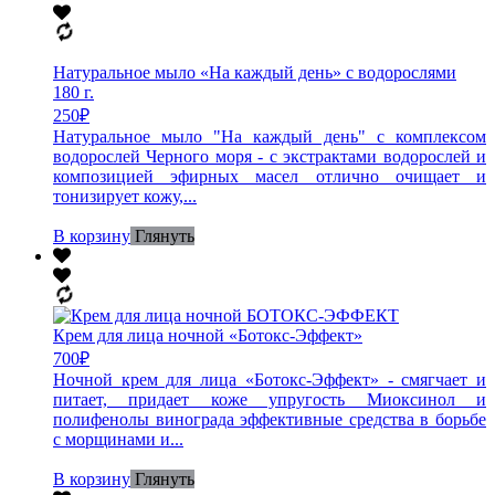
Натуральное мыло «На каждый день» с водорослями
180 г.
250
₽
Натуральное мыло "На каждый день" с комплексом
водорослей Черного моря - с экстрактами водорослей и
композицией эфирных масел отлично очищает и
тонизирует кожу,...
В корзину
Глянуть
Крем для лица ночной «Ботокс-Эффект»
700
₽
Ночной крем для лица «Ботокс-Эффект» - смягчает и
питает, придает коже упругость Миоксинол и
полифенолы винограда эффективные средства в борьбе
с морщинами и...
В корзину
Глянуть