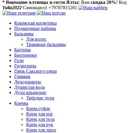
* Внимание ялтинцы и гости Ялты
: Вам
скидка 20%
! Код
Yalta2022
Самовывоз! +79787815281
Крымская косметика
Подарочные наборы
Бальзамы
Для волос
Травяные бальзамы
Баттеры
Биотоники
Гели
Гидролаты
Грязь Сакского озера
Гоммаж
Дезодоранты
Душистая вода
Духи крымские
Твёрдые духи
Кремы
Крем-суфле
Крем для ног
Крем для тела
Крем для рук
Крем для лица