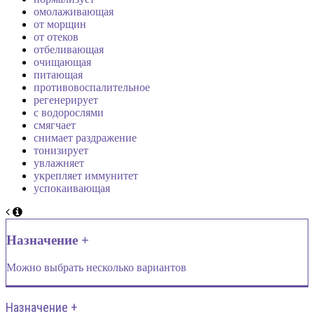
омолаживающая
от морщин
от отеков
отбеливающая
очищающая
питающая
противовоспалительное
регенерирует
с водорослями
смягчает
снимает раздражение
тонизирует
увлажняет
укрепляет иммунитет
успокаивающая
Назначение +
Можно выбрать несколько вариантов
Назначение +