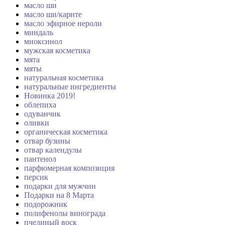
масло ши
масло ши/карите
масло эфирное нероли
миндаль
миоксинол
мужская косметика
мята
мяты
натуральная косметика
натуральные ингредиенты
Новинка 2019!
облепиха
одуванчик
оливки
органическая косметика
отвар бузины
отвар календулы
пантенол
парфюмерная композиция
персик
подарки для мужчин
Подарки на 8 Марта
подорожник
полифенолы винограда
пчелиный воск