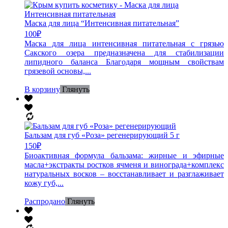
Маска для лица “Интенсивная питательная”
100
₽
Маска для лица интенсивная питательная с грязью
Сакского озера предназначена для стабилизации
липидного баланса Благодаря мощным свойствам
грязевой основы,...
В корзину
Глянуть
Бальзам для губ «Роза» регенерирующий 5 г
150
₽
Биоактивная формула бальзама: жирные и эфирные
масла+экстракты ростков ячменя и винограда+комплекс
натуральных восков – восстанавливает и разглаживает
кожу губ,...
Распродано
Глянуть