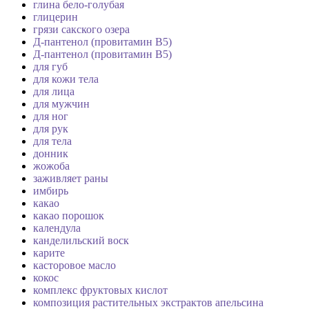
глина бело-голубая
глицерин
грязи сакского озера
Д-пантенол (провитамин B5)
Д-пантенол (провитамин В5)
для губ
для кожи тела
для лица
для мужчин
для ног
для рук
для тела
донник
жожоба
заживляет раны
имбирь
какао
какао порошок
календула
канделильский воск
карите
касторовое масло
кокос
комплекс фруктовых кислот
композиция растительных экстрактов апельсина