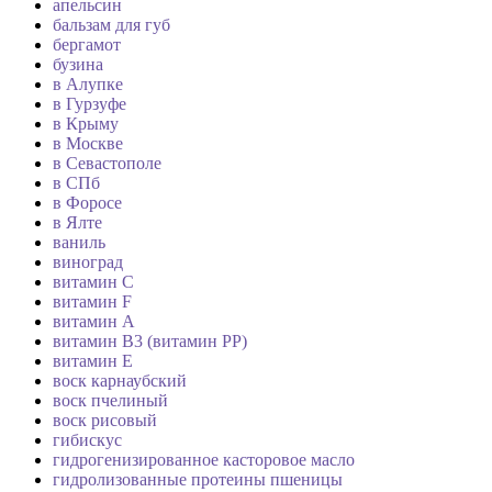
апельсин
бальзам для губ
бергамот
бузина
в Алупке
в Гурзуфе
в Крыму
в Москве
в Севастополе
в СПб
в Форосе
в Ялте
ваниль
виноград
витамин C
витамин F
витамин А
витамин В3 (витамин РР)
витамин Е
воск карнаубский
воск пчелиный
воск рисовый
гибискус
гидрогенизированное касторовое масло
гидролизованные протеины пшеницы