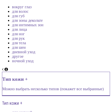
вокруг глаз
для волос
для губ
для зоны декольте
для интимных зон
для лица
для ног
для рук
для тела
для шеи
дневной уход
другое
ночной уход
Тип кожи +
Можно выбрать несколько типов (покажет все выбранные)
Тип кожи +