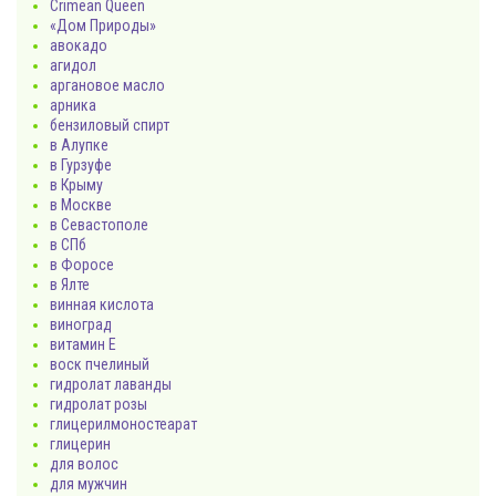
Crimean Queen
«Дом Природы»
авокадо
агидол
аргановое масло
арника
бензиловый спирт
в Алупке
в Гурзуфе
в Крыму
в Москве
в Севастополе
в СПб
в Форосе
в Ялте
винная кислота
виноград
витамин Е
воск пчелиный
гидролат лаванды
гидролат розы
глицерилмоностеарат
глицерин
для волос
для мужчин