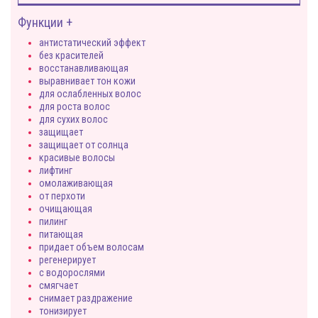
Функции +
антистатический эффект
без красителей
восстанавливающая
выравнивает тон кожи
для ослабленных волос
для роста волос
для сухих волос
защищает
защищает от солнца
красивые волосы
лифтинг
омолаживающая
от перхоти
очищающая
пилинг
питающая
придает объем волосам
регенерирует
с водорослями
смягчает
снимает раздражение
тонизирует