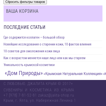
ВАША КОРЗИНА
ПОСЛЕДНИЕ СТАТЬИ
Где содержится коллаген – большой обзор
Новейшие исследования о старении кожи, 10 фактов влияния
10 советов для омоложения кожи лица
Как с возрастом меняется наше лицо или как мы стареем
Уникальность крымской косметики
«Дом Природы»
«Крымская Натуральная Коллекция»
«Крымска
С ЛЮБОВЬЮ. ДЖАЛИТА КРЫМ © 2017+
СУВЕНИРЫ И КОСМЕТИКА ИЗ КРЫМА
+7 [978] 7-81-52-81 zakaz@jalita-shop.ru
Крым, г. Ялта, ул. Набережная Ленина 1