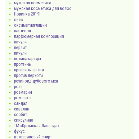
мужская косметика
мужская косметика для волос
Новинка 2019!
овес
оксиметилглицин
пантенол
парфюмерная композиция
пачули
перлит
пичули
полисахариды
протеины
протеины шелка
против перхоти
резиноид дубового мха
роза
розмарин
ромашка
сандал
сквалан
сорбит
спирулина
ТМ «Крымская Лаванда»
фукус
цетеариловый спирт