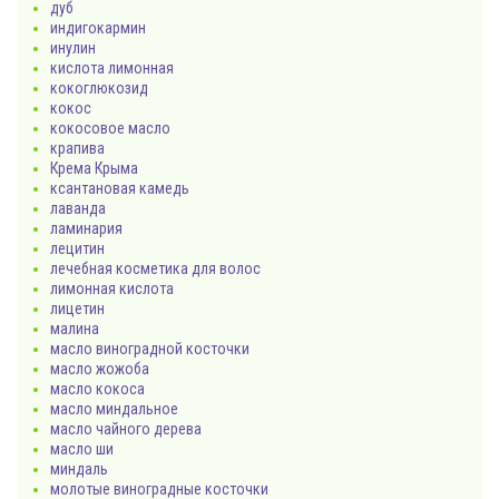
дуб
индигокармин
инулин
кислота лимонная
кокоглюкозид
кокос
кокосовое масло
крапива
Крема Крыма
ксантановая камедь
лаванда
ламинария
лецитин
лечебная косметика для волос
лимонная кислота
лицетин
малина
масло виноградной косточки
масло жожоба
масло кокоса
масло миндальное
масло чайного дерева
масло ши
миндаль
молотые виноградные косточки