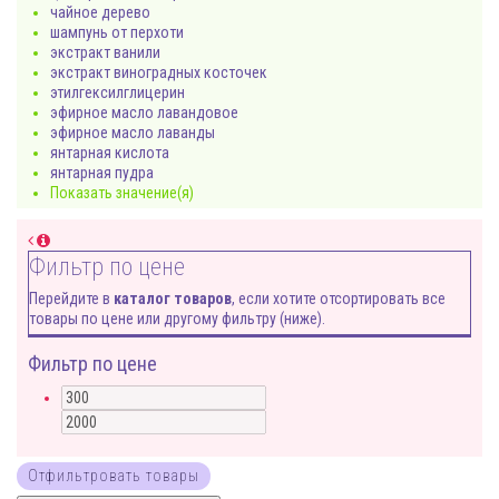
чайное дерево
шампунь от перхоти
экстракт ванили
экстракт виноградных косточек
этилгексилглицерин
эфирное масло лавандовое
эфирное масло лаванды
янтарная кислота
янтарная пудра
Показать значение(я)
Фильтр по цене
Перейдите в
каталог товаров
, если хотите отсортировать все
товары по цене или другому фильтру (ниже).
Фильтр по цене