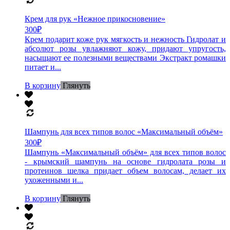
Крем для рук «Нежное прикосновение»
300
₽
Крем подарит коже рук мягкость и нежность Гидролат и
абсолют розы увлажняют кожу, придают упругость,
насыщают ее полезными веществами Экстракт ромашки
питает и...
В корзину
Глянуть
Шампунь для всех типов волос «Максимальный объём»
300
₽
Шампунь «Максимальный объём» для всех типов волос
- крымский шампунь на основе гидролата розы и
протеинов шелка придает объем волосам, делает их
ухоженными и...
В корзину
Глянуть