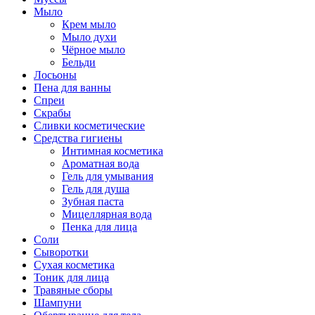
Мыло
Крем мыло
Мыло духи
Чёрное мыло
Бельди
Лосьоны
Пена для ванны
Спреи
Скрабы
Сливки косметические
Средства гигиены
Интимная косметика
Ароматная вода
Гель для умывания
Гель для душа
Зубная паста
Мицеллярная вода
Пенка для лица
Соли
Сыворотки
Сухая косметика
Тоник для лица
Травяные сборы
Шампуни