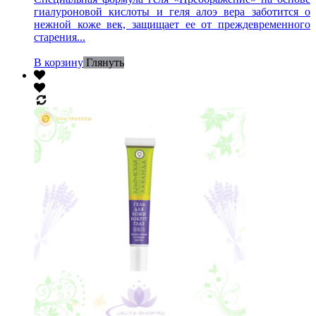
гиалуроновой кислоты и геля алоэ вера заботится о
нежной коже век, защищает ее от преждевременного
старения...
В корзину
Глянуть