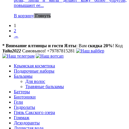
розы, липы и мяты делают кожу более упругой,
повышают ее...
В корзину
Глянуть
1
2
→
* Внимание ялтинцы и гости Ялты
: Вам
скидка 20%
! Код
Yalta2022
Самовывоз! +79787815281
Крымская косметика
Подарочные наборы
Бальзамы
Для волос
Травяные бальзамы
Баттеры
Биотоники
Гели
Гидролаты
Грязь Сакского озера
Гоммаж
Дезодоранты
Душистая вода