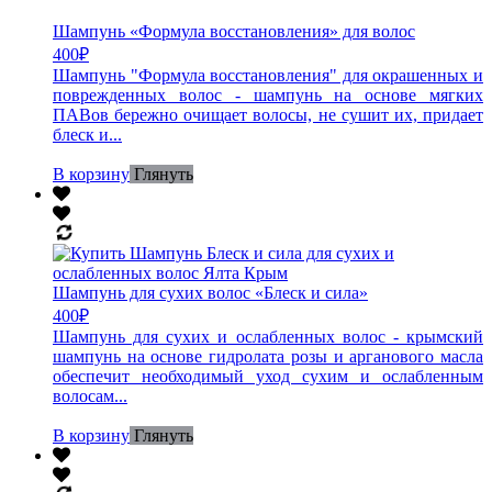
Шампунь «Формула восстановления» для волос
400
₽
Шампунь "Формула восстановления" для окрашенных и
поврежденных волос - шампунь на основе мягких
ПАВов бережно очищает волосы, не сушит их, придает
блеск и...
В корзину
Глянуть
Шампунь для сухих волос «Блеск и сила»
400
₽
Шампунь для сухих и ослабленных волос - крымский
шампунь на основе гидролата розы и арганового масла
обеспечит необходимый уход сухим и ослабленным
волосам...
В корзину
Глянуть