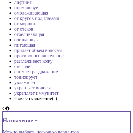
лифтинг
нормализует
омолаживающая
от кругов под глазами
от морщин
от отеков
отбеливающая
очищающая
питающая
придает объем волосам
противовоспалительное
разглаживает кожу
смягчает
снимает раздражение
тонизирует
увлажняет
укрепляет волосы
укрепляет иммунитет
Показать значение(я)
Назначение +
Можно выбрать несколько вариантов