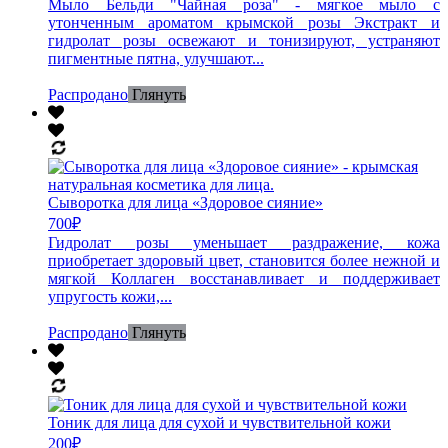
Мыло Бельди "Чайная роза" - мягкое мыло с
утонченным ароматом крымской розы Экстракт и
гидролат розы освежают и тонизируют, устраняют
пигментные пятна, улучшают...
Распродано
Глянуть
Сыворотка для лица «Здоровое сияние»
700
₽
Гидролат розы уменьшает раздражение, кожа
приобретает здоровый цвет, становится более нежной и
мягкой Коллаген восстанавливает и поддерживает
упругость кожи,...
Распродано
Глянуть
Тоник для лица для сухой и чувствительной кожи
200
₽