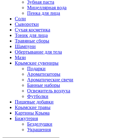
Зубная паста
Мицеллярная вода
Пенка для лица
Соли
Сыворотки
Сухая косметика
Тоник для лица
Травяные сборы
Шампуни
Обертывание для тела
Мази
Крымские сувениры
Подарки
Ароматизаторы
Ароматические свечи
Банные наборы
Освежитель воздуха
Футболки
Пищевые добавки
Крымские травы
Картины Крыма
Бижутерия
Безделушки
Украшения