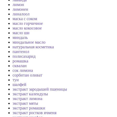
лимон
лимонен
линалоол
маска с соком
масло горчичное
масло кокосовое
масло ши
миндаль
миндальное масло
натуральная косметика
пантенол
полисахарид
ромашка
сквалан
сок лимона
сорбитан оливат
туи
шалфей
экстракт зародышей пшеницы
экстракт календулы
экстракт лимона
экстракт мяты
экстракт ромашки
экстракт ростков ячменя