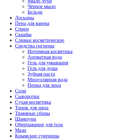
Мыло духи
Чёрное мыло
Бельди
Лосьоны
Пена для ванны
Спреи
Скрабы
Сливки косметические
Средства гигиены
Интимная косметика
Ароматная вода
Гель для умывания
Гель для душа
Зубная паста
Мицеллярная вода
Пенка для лица
Соли
Сыворотки
Сухая косметика
Тоник для лица
Травяные сборы
Шампуни
Обертывание для тела
Мази
Крымские сувениры