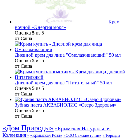
Крем
ночной «Энергия моря»
Оценка
5
из 5
от Саша
Дневной крем для лица "Омолаживающий" 50 мл
Оценка
5
из 5
от Саша
Дневной крем для лица "Питательный" 50 мл
Оценка
5
из 5
от Саша
Зубная паста АКВАБИОЛИС «Озеро Здоровья»
Оценка
5
из 5
от Саша
«Дом Природы»
«Крымская Натуральная
Коллекция»
«Крымская Роза»
«Формула
«ООО Сакские грязи»