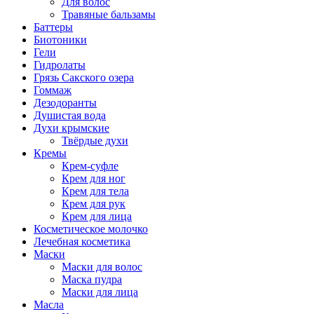
Для волос
Травяные бальзамы
Баттеры
Биотоники
Гели
Гидролаты
Грязь Сакского озера
Гоммаж
Дезодоранты
Душистая вода
Духи крымские
Твёрдые духи
Кремы
Крем-суфле
Крем для ног
Крем для тела
Крем для рук
Крем для лица
Косметическое молочко
Лечебная косметика
Маски
Маски для волос
Маска пудра
Маски для лица
Масла