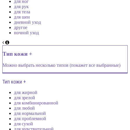
для ног
для рук
для тела
для шеи
дневной уход
другое
ночной уход
Тип кожи +
Можно выбрать несколько типов (покажет все выбранные)
Тип кожи +
для жирной
для зрелой
для комбинированной
для любой
для нормальной
для проблемной
для сухой
для чувствительной