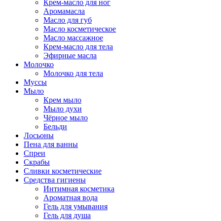
Крем-масло для ног
Аромамасла
Масло для губ
Масло косметическое
Масло массажное
Крем-масло для тела
Эфирные масла
Молочко
Молочко для тела
Муссы
Мыло
Крем мыло
Мыло духи
Чёрное мыло
Бельди
Лосьоны
Пена для ванны
Спреи
Скрабы
Сливки косметические
Средства гигиены
Интимная косметика
Ароматная вода
Гель для умывания
Гель для душа