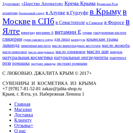
Крема Крыма
«Царство Ароматов»
Здоровья»
Крымская Роза
в Крыму
в
в Гурзуфе
в Алупке
аллантоин
бензиловый спирт
Москве
в СПб
в
в Форосе
в Севастополе
в Симеизе
Ялте
витамин Е
витамин А
виноград
герань
гиалуроновая кислота
глицерин
для лица
крымские травы
грязи сакского озера
календула
лаванда
масло жожоба
лимонная кислота
масло виноградных косточек
масло ши
масло оливковое
масло кокосовое
миндаль
масло миндальное
натуральная косметика
натуральные ингредиенты
пантенол
роза
ромашка
экстракт ромашки
экстракт лаванды
С ЛЮБОВЬЮ. ДЖАЛИТА КРЫМ © 2017+
СУВЕНИРЫ И КОСМЕТИКА ИЗ КРЫМА
+7 [978] 7-81-52-81 zakaz@jalita-shop.ru
Крым, г. Ялта, ул. Набережная Ленина 1
Главная
Магазин
Доставка
Клиенту
Отзывы+
О нас