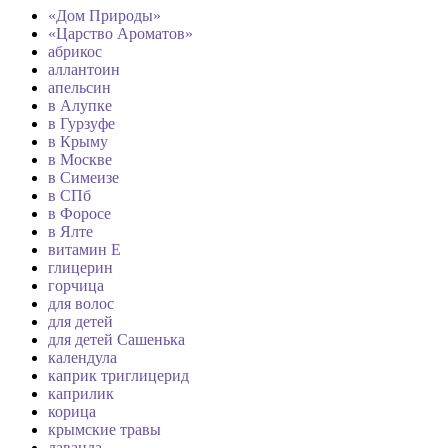
«Дом Природы»
«Царство Ароматов»
абрикос
аллантоин
апельсин
в Алупке
в Гурзуфе
в Крыму
в Москве
в Симеизе
в СПб
в Форосе
в Ялте
витамин Е
глицерин
горчица
для волос
для детей
для детей Сашенька
календула
каприк триглицерид
каприлик
корица
крымские травы
лаванда