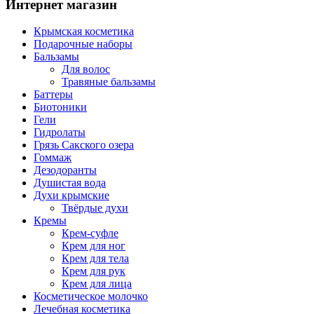
Интернет магазин
Крымская косметика
Подарочные наборы
Бальзамы
Для волос
Травяные бальзамы
Баттеры
Биотоники
Гели
Гидролаты
Грязь Сакского озера
Гоммаж
Дезодоранты
Душистая вода
Духи крымские
Твёрдые духи
Кремы
Крем-суфле
Крем для ног
Крем для тела
Крем для рук
Крем для лица
Косметическое молочко
Лечебная косметика