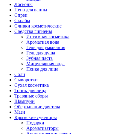
Лосьоны
Пена для ванны
Спреи
Скрабы
Сливки косметические
Средства гигиены
Интимная косметика
Ароматная вода
Гель для умывания
Гель для душа
Зубная паста
Мицеллярная вода
Пенка для лица
Соли
Сыворотки
Сухая косметика
Тоник для лица
Травяные сборы
Шампуни
Обертывание для тела
Мази
Крымские сувениры
Подарки
Ароматизаторы
Ароматические свечи