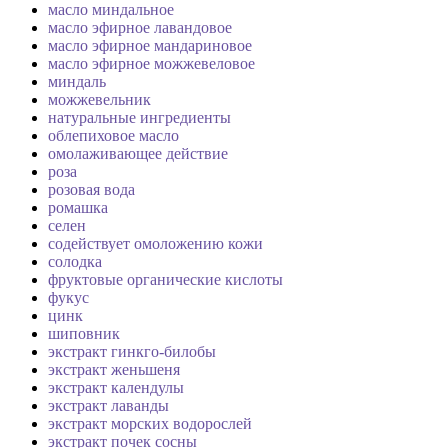
масло миндальное
масло эфирное лавандовое
масло эфирное мандариновое
масло эфирное можжевеловое
миндаль
можжевельник
натуральные ингредиенты
облепиховое масло
омолаживающее действие
роза
розовая вода
ромашка
селен
содействует омоложению кожи
солодка
фруктовые органические кислоты
фукус
цинк
шиповник
экстракт гинкго-билобы
экстракт женьшеня
экстракт календулы
экстракт лаванды
экстракт морских водорослей
экстракт почек сосны