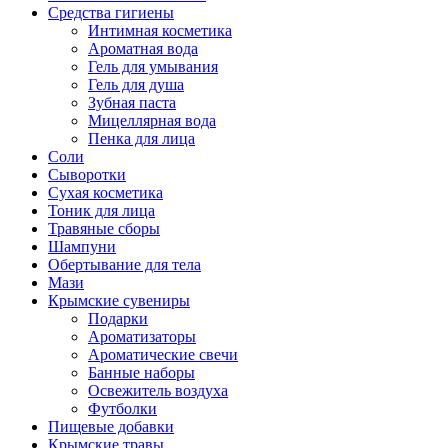
Средства гигиены
Интимная косметика
Ароматная вода
Гель для умывания
Гель для душа
Зубная паста
Мицеллярная вода
Пенка для лица
Соли
Сыворотки
Сухая косметика
Тоник для лица
Травяные сборы
Шампуни
Обертывание для тела
Мази
Крымские сувениры
Подарки
Ароматизаторы
Ароматические свечи
Банные наборы
Освежитель воздуха
Футболки
Пищевые добавки
Крымские травы