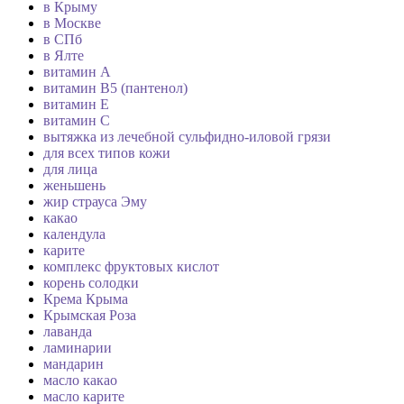
в Крыму
в Москве
в СПб
в Ялте
витамин А
витамин В5 (пантенол)
витамин Е
витамин С
вытяжка из лечебной сульфидно-иловой грязи
для всех типов кожи
для лица
женьшень
жир страуса Эму
какао
календула
карите
комплекс фруктовых кислот
корень солодки
Крема Крыма
Крымская Роза
лаванда
ламинарии
мандарин
масло какао
масло карите