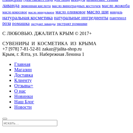
лаванда
масло жожоба
лимонная кислота
масло виноградных косточек
масло ши
масло оливковое
масло кокосовое
миндаль
масло миндальное
натуральная косметика
натуральные ингредиенты
пантенол
роза
ромашка
экстракт ромашки
экстракт лаванды
С ЛЮБОВЬЮ. ДЖАЛИТА КРЫМ © 2017+
СУВЕНИРЫ И КОСМЕТИКА ИЗ КРЫМА
+7 [978] 7-81-52-81 zakaz@jalita-shop.ru
Крым, г. Ялта, ул. Набережная Ленина 1
Главная
Магазин
Доставка
Клиенту
Отзывы+
О нас
Новинки
Наш Блог
Новости