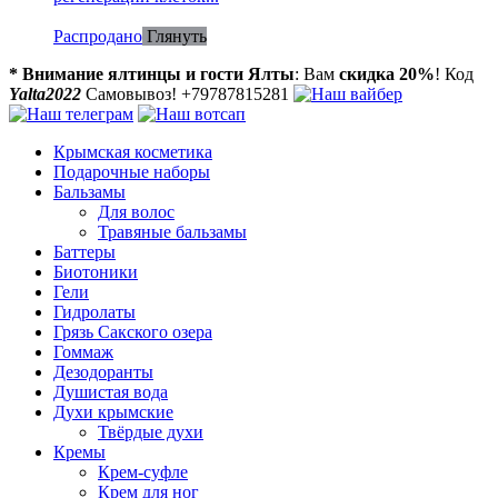
Распродано
Глянуть
* Внимание ялтинцы и гости Ялты
: Вам
скидка 20%
! Код
Yalta2022
Самовывоз! +79787815281
Крымская косметика
Подарочные наборы
Бальзамы
Для волос
Травяные бальзамы
Баттеры
Биотоники
Гели
Гидролаты
Грязь Сакского озера
Гоммаж
Дезодоранты
Душистая вода
Духи крымские
Твёрдые духи
Кремы
Крем-суфле
Крем для ног