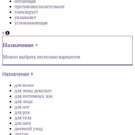
питающая
противовоспалительное
тонизирует
увлажняет
успокаивающая
Назначение +
Можно выбрать несколько вариантов
Назначение +
для волос
для зоны декольте
для интимных зон
для лица
для ног
для рук
для тела
для шеи
дневной уход
другое