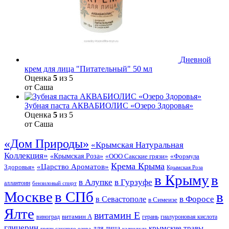
Дневной
крем для лица "Питательный" 50 мл
Оценка
5
из 5
от Саша
Зубная паста АКВАБИОЛИС «Озеро Здоровья»
Оценка
5
из 5
от Саша
«Дом Природы»
«Крымская Натуральная
Коллекция»
«Крымская Роза»
«Формула
«ООО Сакские грязи»
Крема Крыма
«Царство Ароматов»
Здоровья»
Крымская Роза
в Крыму
в
в Гурзуфе
в Алупке
аллантоин
бензиловый спирт
Москве
в СПб
в
в Форосе
в Севастополе
в Симеизе
Ялте
витамин Е
витамин А
виноград
герань
гиалуроновая кислота
глицерин
для лица
крымские травы
грязи сакского озера
календула