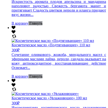
Искристость аромата плодов апельсина и мандарина
наполняют радостью Свежесть бергамота манит и
притягивает Сладость цветков нероли и иланга придают
вкус жизни...
В корзину
Глянуть
Косметическое масло «Подтягивающее» 110 мл
300
₽
Сочетание оливкового, жожоба, миндального масел с
эфирными маслами лайма, нероли, сандала оказывает на
кожу антиоксидантное, восстанавливающее действие
Освежает...
В корзину
Глянуть
Косметическое масло «Увлажняющее» 100 мл
300
₽
Ингредиентами косметического масла увлажняющее