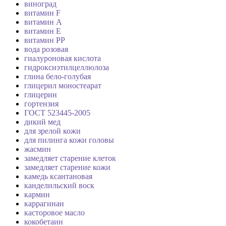
виноград
витамин F
витамин А
витамин Е
витамин РР
вода розовая
гиалуроновая кислота
гидроксиэтилцеллюлоза
глина бело-голубая
глицерил моностеарат
глицерин
гортензия
ГОСТ 523445-2005
дикий мед
для зрелой кожи
для пилинга кожи головы
жасмин
замедляет старение клеток
замедляет старение кожи
камедь ксантановая
канделильский воск
кармин
каррагинан
касторовое масло
кокобетаин