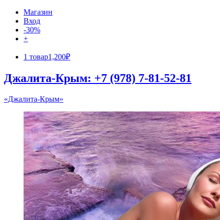
Магазин
Вход
-30%
+
1 товар
1,200₽
Джалита-Крым: +7 (978) 7-81-52-81
«Джалита-Крым»