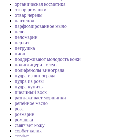
органическая косметика
отвар ромашки
отвар череды
пантенол
парфюмированное мыло
пело
пеломарин
перлит
петрушка
пион
поддерживают молодость кожи
полиглицерил олеат
полифенолы винограда
пудра из винограда
пудра из розы
пудра купить
пчелиный воск
разглаживает морщинки
репейное масло
роза
розмарин
ромашка
смягчает кожу
сорбат калия
сорбит