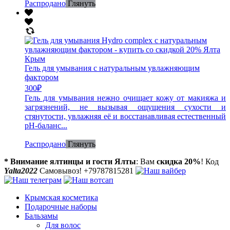
Распродано
Глянуть
Гель для умывания c натуральным увлажняющим
фактором
300
₽
Гель для умывания нежно очищает кожу от макияжа и
загрязнений, не вызывая ощущения сухости и
стянутости, увлажняя её и восстанавливая естественный
pH-баланс...
Распродано
Глянуть
* Внимание ялтинцы и гости Ялты
: Вам
скидка 20%
! Код
Yalta2022
Самовывоз! +79787815281
Крымская косметика
Подарочные наборы
Бальзамы
Для волос