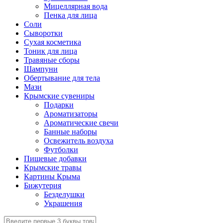
Мицеллярная вода
Пенка для лица
Соли
Сыворотки
Сухая косметика
Тоник для лица
Травяные сборы
Шампуни
Обертывание для тела
Мази
Крымские сувениры
Подарки
Ароматизаторы
Ароматические свечи
Банные наборы
Освежитель воздуха
Футболки
Пищевые добавки
Крымские травы
Картины Крыма
Бижутерия
Безделушки
Украшения