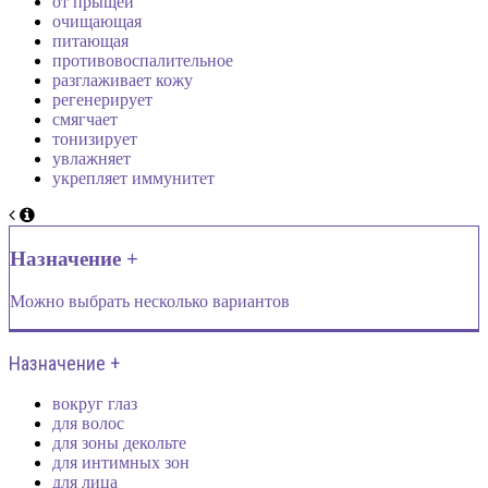
от прыщей
очищающая
питающая
противовоспалительное
разглаживает кожу
регенерирует
смягчает
тонизирует
увлажняет
укрепляет иммунитет
Назначение +
Можно выбрать несколько вариантов
Назначение +
вокруг глаз
для волос
для зоны декольте
для интимных зон
для лица