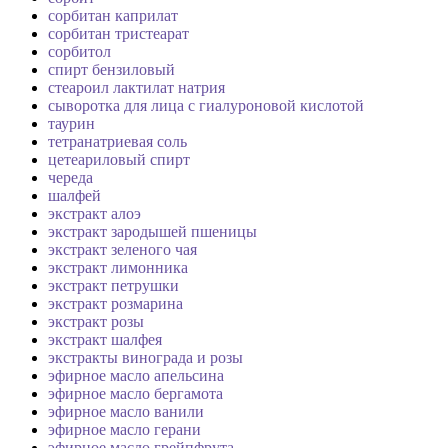
сорбитан каприлат
сорбитан тристеарат
сорбитол
спирт бензиловый
стеароил лактилат натрия
сыворотка для лица с гиалуроновой кислотой
таурин
тетранатриевая соль
цетеариловый спирт
череда
шалфей
экстракт алоэ
экстракт зародышей пшеницы
экстракт зеленого чая
экстракт лимонника
экстракт петрушки
экстракт розмарина
экстракт розы
экстракт шалфея
экстракты винограда и розы
эфирное масло апельсина
эфирное масло бергамота
эфирное масло ванили
эфирное масло герани
эфирное масло грейпфрута