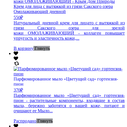
Крем для лица с вытяжкой из грязи Сакского озера
Омолаживающий дневной
550
₽
Натуральный дневной крем для лицато с вытяжкой из
грязи Сакского озера для зрелой
кожи ОМОЛАЖИВАЮЩИЙ - коллаген повышает
упругость и эластичность кожи,...
В корзину
Глянуть
Парфюмированное мыло «Цветущий сад» гортензия-
пион
370
₽
Парфюмированное мыло «Цветущий сад» гортензия-
пион - растительные компоненты, входящие в состав
мыла, бережно заботятся о вашей коже, питают и
очищают ее Мыло...
Распродано
Глянуть