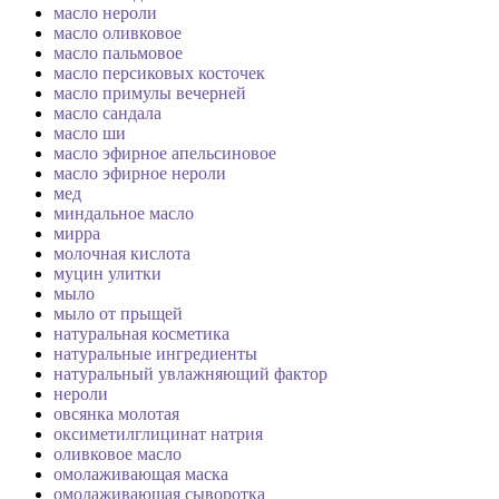
масло нероли
масло оливковое
масло пальмовое
масло персиковых косточек
масло примулы вечерней
масло сандала
масло ши
масло эфирное апельсиновое
масло эфирное нероли
мед
миндальное масло
мирра
молочная кислота
муцин улитки
мыло
мыло от прыщей
натуральная косметика
натуральные ингредиенты
натуральный увлажняющий фактор
нероли
овсянка молотая
оксиметилглицинат натрия
оливковое масло
омолаживающая маска
омолаживающая сыворотка