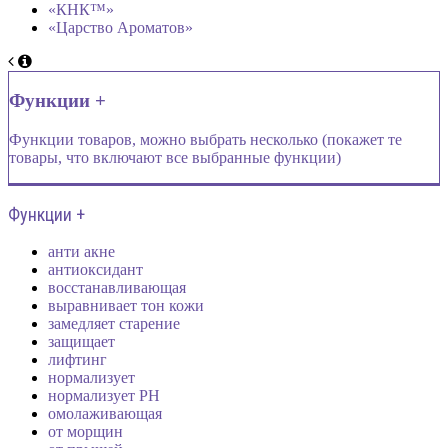
«КНК™»
«Царство Ароматов»
Функции +
Функции товаров, можно выбрать несколько (покажет те
товары, что включают все выбранные функции)
Функции +
анти акне
антиоксидант
восстанавливающая
выравнивает тон кожи
замедляет старение
защищает
лифтинг
нормализует
нормализует PH
омолаживающая
от морщин