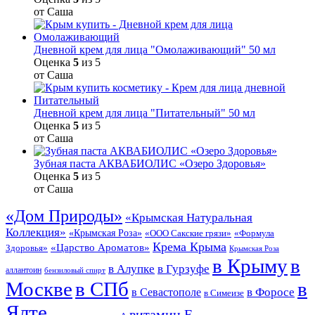
от Саша
Дневной крем для лица "Омолаживающий" 50 мл
Оценка
5
из 5
от Саша
Дневной крем для лица "Питательный" 50 мл
Оценка
5
из 5
от Саша
Зубная паста АКВАБИОЛИС «Озеро Здоровья»
Оценка
5
из 5
от Саша
«Дом Природы»
«Крымская Натуральная
Коллекция»
«Крымская Роза»
«Формула
«ООО Сакские грязи»
Крема Крыма
«Царство Ароматов»
Здоровья»
Крымская Роза
в Крыму
в
в Гурзуфе
в Алупке
аллантоин
бензиловый спирт
Москве
в СПб
в
в Форосе
в Севастополе
в Симеизе
Ялте
витамин Е