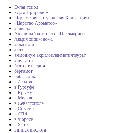
D-пантенол
«Дом Природы»
«Крымская Натуральная Коллекция»
«Царство Ароматов»
авокадо
Активный комплекс «Пеломарин»
Акция сидим дома
аллантоин
алоэ
аммониум акрилоилдиметилтаурат
апельсин
бензоат натрия
бергамот
бобы тонка
в Алупке
в Гурзуфе
в Крыму
в Москве
в Севастополе
в Симеизе
в СПб
в Форосе
в Ялте
винная кислота