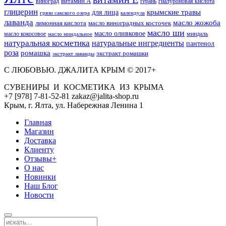
витамин А
виноград
герань
гиалуроновая кислота
глицерин
для лица
крымские травы
грязи сакского озера
календула
лаванда
масло жожоба
лимонная кислота
масло виноградных косточек
масло ши
масло оливковое
масло кокосовое
миндаль
масло миндальное
натуральная косметика
натуральные ингредиенты
пантенол
роза
ромашка
экстракт ромашки
экстракт лаванды
С ЛЮБОВЬЮ. ДЖАЛИТА КРЫМ © 2017+
СУВЕНИРЫ И КОСМЕТИКА ИЗ КРЫМА
+7 [978] 7-81-52-81 zakaz@jalita-shop.ru
Крым, г. Ялта, ул. Набережная Ленина 1
Главная
Магазин
Доставка
Клиенту
Отзывы+
О нас
Новинки
Наш Блог
Новости