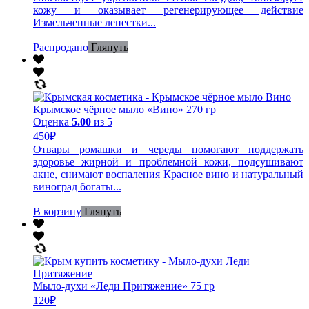
кожу и оказывает регенерирующее действие
Измельченные лепестки...
Распродано
Глянуть
Крымское чёрное мыло «Вино» 270 гр
Оценка
5.00
из 5
450
₽
Отвары ромашки и череды помогают поддержать
здоровье жирной и проблемной кожи, подсушивают
акне, снимают воспаления Красное вино и натуральный
виноград богаты...
В корзину
Глянуть
Мыло-духи «Леди Притяжение» 75 гр
120
₽