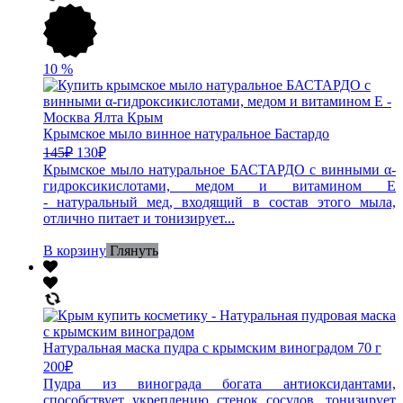
10
%
Крымское мыло винное натуральное Бастардо
145
₽
130
₽
Крымское мыло натуральное БАСТАРДО с винными α-
гидроксикислотами, медом и витамином Е
- натуральный мед, входящий в состав этого мыла,
отлично питает и тонизирует...
В корзину
Глянуть
Натуральная маска пудра с крымским виноградом 70 г
200
₽
Пудра из винограда богата антиоксидантами,
способствует укреплению стенок сосудов, тонизирует