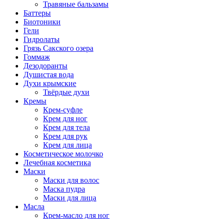
Травяные бальзамы
Баттеры
Биотоники
Гели
Гидролаты
Грязь Сакского озера
Гоммаж
Дезодоранты
Душистая вода
Духи крымские
Твёрдые духи
Кремы
Крем-суфле
Крем для ног
Крем для тела
Крем для рук
Крем для лица
Косметическое молочко
Лечебная косметика
Маски
Маски для волос
Маска пудра
Маски для лица
Масла
Крем-масло для ног