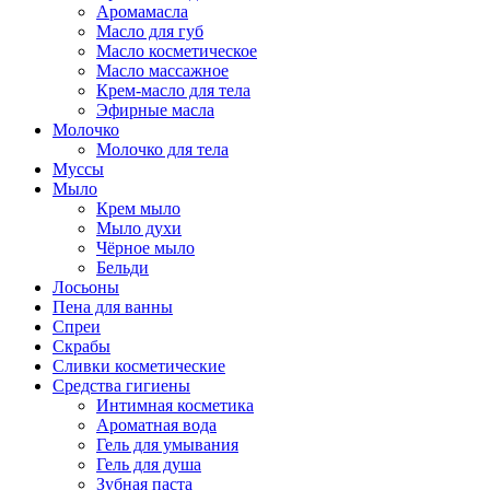
Аромамасла
Масло для губ
Масло косметическое
Масло массажное
Крем-масло для тела
Эфирные масла
Молочко
Молочко для тела
Муссы
Мыло
Крем мыло
Мыло духи
Чёрное мыло
Бельди
Лосьоны
Пена для ванны
Спреи
Скрабы
Сливки косметические
Средства гигиены
Интимная косметика
Ароматная вода
Гель для умывания
Гель для душа
Зубная паста