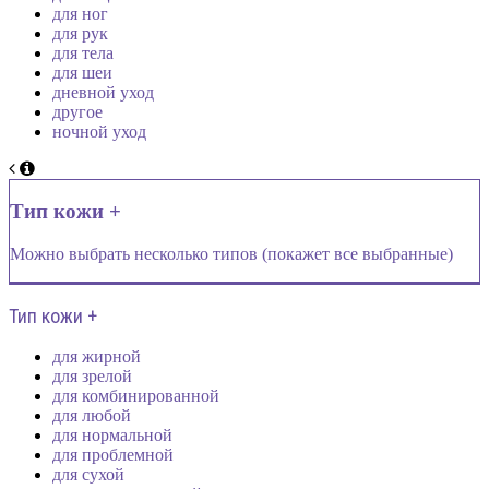
для ног
для рук
для тела
для шеи
дневной уход
другое
ночной уход
Тип кожи +
Можно выбрать несколько типов (покажет все выбранные)
Тип кожи +
для жирной
для зрелой
для комбинированной
для любой
для нормальной
для проблемной
для сухой