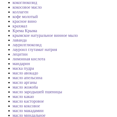
кокоглюкозид
кокосовое масло
коллаген
кофе молотый
красное вино
крахмал
Крема Крыма
крымское натуральное винное мыло
лаванда
лаурилглюкозид
лауроил глутамат натрия
лецитин
лимонная кислота
мандарин
маска пудра
масло авокадо
масло апельсина
масло арганы
масло жожоба
масло зародышей пшеницы
масло какао
масло касторовое
масло коксовое
масло макадамии
масло миндальное