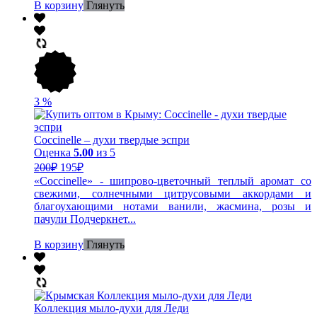
В корзину
Глянуть
3
%
Coccinelle – духи твердые эспри
Оценка
5.00
из 5
200
₽
195
₽
«Coccinelle» - шипрово-цветочный теплый аромат со
свежими, солнечными цитрусовыми аккордами и
благоухающими нотами ванили, жасмина, розы и
пачули Подчеркнет...
В корзину
Глянуть
Коллекция мыло-духи для Леди