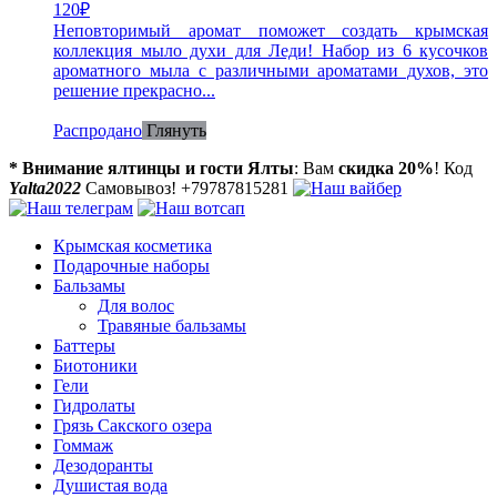
120
₽
Неповторимый аромат поможет создать крымская
коллекция мыло духи для Леди! Набор из 6 кусочков
ароматного мыла с различными ароматами духов, это
решение прекрасно...
Распродано
Глянуть
* Внимание ялтинцы и гости Ялты
: Вам
скидка 20%
! Код
Yalta2022
Самовывоз! +79787815281
Крымская косметика
Подарочные наборы
Бальзамы
Для волос
Травяные бальзамы
Баттеры
Биотоники
Гели
Гидролаты
Грязь Сакского озера
Гоммаж
Дезодоранты
Душистая вода