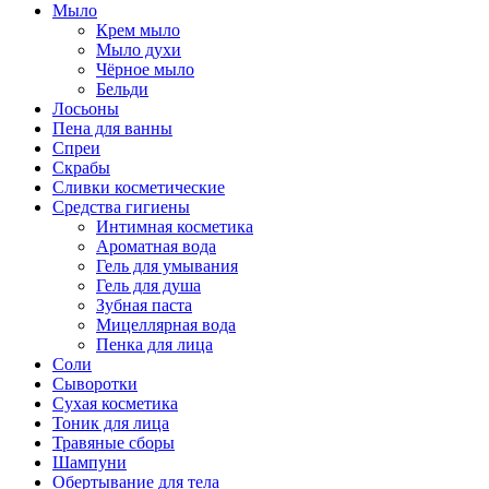
Мыло
Крем мыло
Мыло духи
Чёрное мыло
Бельди
Лосьоны
Пена для ванны
Спреи
Скрабы
Сливки косметические
Средства гигиены
Интимная косметика
Ароматная вода
Гель для умывания
Гель для душа
Зубная паста
Мицеллярная вода
Пенка для лица
Соли
Сыворотки
Сухая косметика
Тоник для лица
Травяные сборы
Шампуни
Обертывание для тела