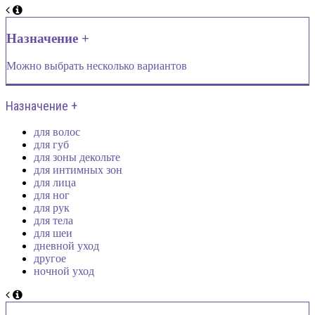
Назначение +
Можно выбрать несколько вариантов
Назначение +
для волос
для губ
для зоны декольте
для интимных зон
для лица
для ног
для рук
для тела
для шеи
дневной уход
другое
ночной уход