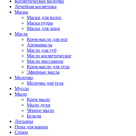
Косметическое молочко
Лечебная косметика
Маски
Маски для волос
Маска пудра
Маски для лица
Масла
Крем-масло для ног
Аромамасла
Масло для губ
Масло косметическое
Масло массажное
Крем-масло для тела
Эфирные масла
Молочко
Молочко для тела
Муссы
Мыло
Крем мыло
Мыло духи
Чёрное мыло
Бельди
Лосьоны
Пена для ванны
Спреи