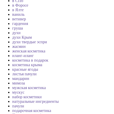
в СПб
в Форосе
в Ялте
ваниль
ветивер
гардения
груша
духи
духи Крым
духи твердые эспри
жасмин
женская косметика
иланг-иланг
косметика в подарок
косметика крыма
красные ягоды
листья пачули
мандарин
мимоза
мужская косметика
мускус
набор косметики
натуральные ингредиенты
пачули
подарочная косметика