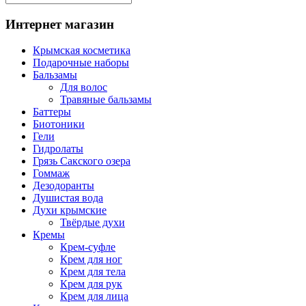
Интернет магазин
Крымская косметика
Подарочные наборы
Бальзамы
Для волос
Травяные бальзамы
Баттеры
Биотоники
Гели
Гидролаты
Грязь Сакского озера
Гоммаж
Дезодоранты
Душистая вода
Духи крымские
Твёрдые духи
Кремы
Крем-суфле
Крем для ног
Крем для тела
Крем для рук
Крем для лица