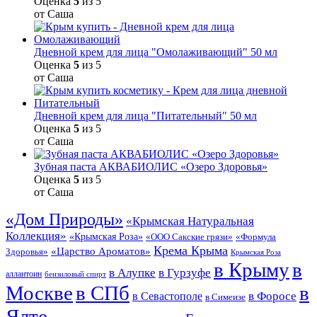
Оценка
5
из 5
от Саша
Дневной крем для лица "Омолаживающий" 50 мл
Оценка
5
из 5
от Саша
Дневной крем для лица "Питательный" 50 мл
Оценка
5
из 5
от Саша
Зубная паста АКВАБИОЛИС «Озеро Здоровья»
Оценка
5
из 5
от Саша
«Дом Природы»
«Крымская Натуральная
Коллекция»
«Крымская Роза»
«Формула
«ООО Сакские грязи»
Крема Крыма
«Царство Ароматов»
Здоровья»
Крымская Роза
в Крыму
в
в Гурзуфе
в Алупке
аллантоин
бензиловый спирт
Москве
в СПб
в
в Форосе
в Севастополе
в Симеизе
Ялте