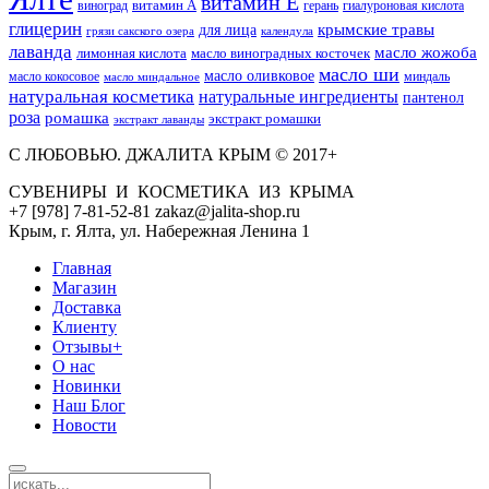
витамин Е
витамин А
виноград
герань
гиалуроновая кислота
глицерин
для лица
крымские травы
грязи сакского озера
календула
лаванда
масло жожоба
лимонная кислота
масло виноградных косточек
масло ши
масло оливковое
масло кокосовое
миндаль
масло миндальное
натуральная косметика
натуральные ингредиенты
пантенол
роза
ромашка
экстракт ромашки
экстракт лаванды
С ЛЮБОВЬЮ. ДЖАЛИТА КРЫМ © 2017+
СУВЕНИРЫ И КОСМЕТИКА ИЗ КРЫМА
+7 [978] 7-81-52-81 zakaz@jalita-shop.ru
Крым, г. Ялта, ул. Набережная Ленина 1
Главная
Магазин
Доставка
Клиенту
Отзывы+
О нас
Новинки
Наш Блог
Новости