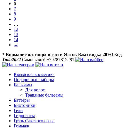
6
7
8
9
…
12
13
14
→
* Внимание ялтинцы и гости Ялты
: Вам
скидка 20%
! Код
Yalta2022
Самовывоз! +79787815281
Крымская косметика
Подарочные наборы
Бальзамы
Для волос
Травяные бальзамы
Баттеры
Биотоники
Гели
Гидролаты
Грязь Сакского озера
Гоммаж