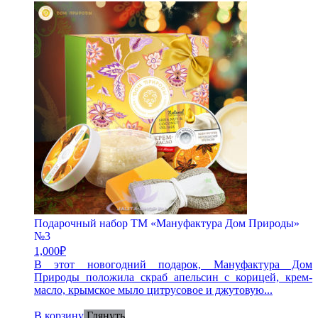
Подарочный набор ТМ «Мануфактура Дом Природы»
№3
1,000
₽
В этот новогодний подарок, Мануфактура Дом
Природы положила скраб апельсин с корицей, крем-
масло, крымское мыло цитрусовое и джутовую...
В корзину
Глянуть