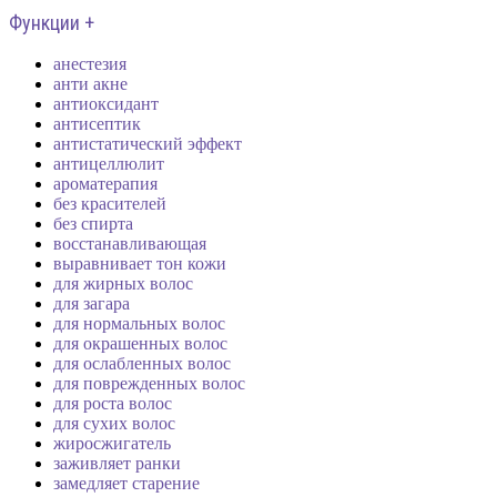
Функции +
анестезия
анти акне
антиоксидант
антисептик
антистатический эффект
антицеллюлит
ароматерапия
без красителей
без спирта
восстанавливающая
выравнивает тон кожи
для жирных волос
для загара
для нормальных волос
для окрашенных волос
для ослабленных волос
для поврежденных волос
для роста волос
для сухих волос
жиросжигатель
заживляет ранки
замедляет старение