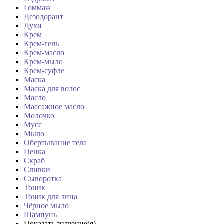
Гоммаж
Дезодорант
Духи
Крем
Крем-гель
Крем-масло
Крем-мыло
Крем-суфле
Маска
Маска для волос
Масло
Массажное масло
Молочко
Мусс
Мыло
Обертывание тела
Пенка
Скраб
Сливки
Сыворотка
Тоник
Тоник для лица
Чёрное мыло
Шампунь
Показать значение(я)