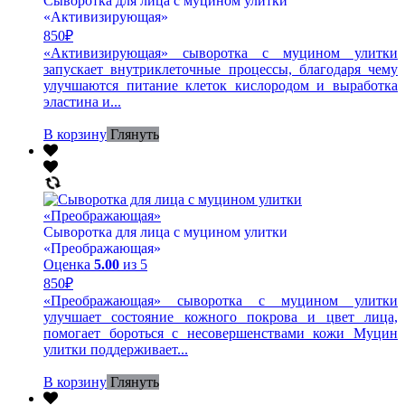
Сыворотка для лица с муцином улитки
«Активизирующая»
850
₽
«Активизирующая» сыворотка с муцином улитки
запускает внутриклеточные процессы, благодаря чему
улучшаются питание клеток кислородом и выработка
эластина и...
В корзину
Глянуть
Сыворотка для лица с муцином улитки
«Преображающая»
Оценка
5.00
из 5
850
₽
«Преображающая» сыворотка с муцином улитки
улучшает состояние кожного покрова и цвет лица,
помогает бороться с несовершенствами кожи Муцин
улитки поддерживает...
В корзину
Глянуть