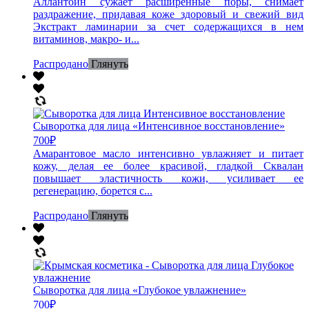
Аллантоин сужает расширенные поры, снимает
раздражение, придавая коже здоровый и свежий вид
Экстракт ламинарии за счет содержащихся в нем
витаминов, макро- и...
Распродано
Глянуть
Сыворотка для лица «Интенсивное восстановление»
700
₽
Амарантовое масло интенсивно увлажняет и питает
кожу, делая ее более красивой, гладкой Сквалан
повышает эластичность кожи, усиливает ее
регенерацию, борется с...
Распродано
Глянуть
Сыворотка для лица «Глубокое увлажнение»
700
₽