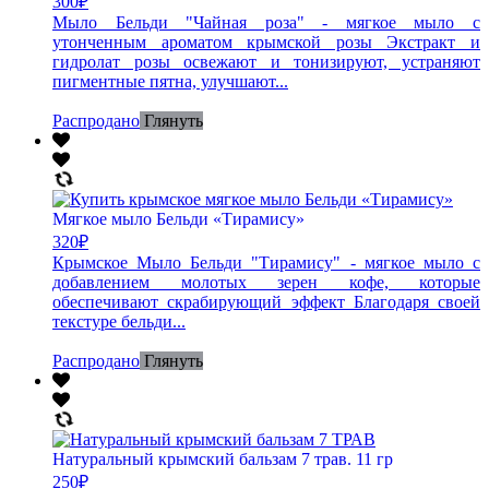
300
₽
Мыло Бельди "Чайная роза" - мягкое мыло с
утонченным ароматом крымской розы Экстракт и
гидролат розы освежают и тонизируют, устраняют
пигментные пятна, улучшают...
Распродано
Глянуть
Мягкое мыло Бельди «Тирамису»
320
₽
Крымское Мыло Бельди "Тирамису" - мягкое мыло с
добавлением молотых зерен кофе, которые
обеспечивают скрабирующий эффект Благодаря своей
текстуре бельди...
Распродано
Глянуть
Натуральный крымский бальзам 7 трав. 11 гр
250
₽