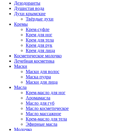
Дезодоранты
Душистая вода
Духи крымские
Твёрдые духи
Кремы
Крем-суфле
Крем для ног
Крем для тела
Крем для рук
Крем для лица
Косметическое молочко
Лечебная косметика
Маски
Маски для волос
Маска пудра
Маски для лица
Масла
Крем-масло для ног
Аромамасла
Масло для губ
Масло косметическое
Масло массажное
Крем-масло для тела
Эфирные масла
Молочко