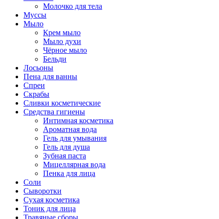
Молочко для тела
Муссы
Мыло
Крем мыло
Мыло духи
Чёрное мыло
Бельди
Лосьоны
Пена для ванны
Спреи
Скрабы
Сливки косметические
Средства гигиены
Интимная косметика
Ароматная вода
Гель для умывания
Гель для душа
Зубная паста
Мицеллярная вода
Пенка для лица
Соли
Сыворотки
Сухая косметика
Тоник для лица
Травяные сборы