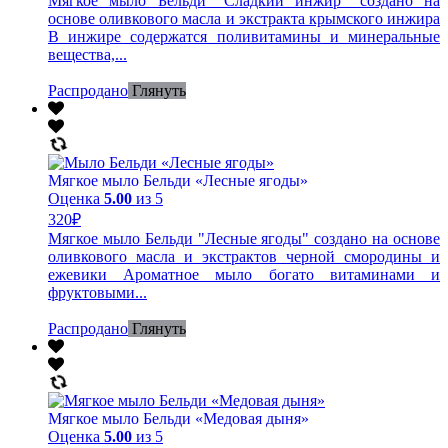
Мягкое мыло Бельди "Сладкий инжир" создано на
основе оливкового масла и экстракта крымского инжира
В инжире содержатся поливитамины и минеральные
вещества,...
Распродано
Глянуть
Мягкое мыло Бельди «Лесные ягоды»
Оценка
5.00
из 5
320
₽
Мягкое мыло Бельди "Лесные ягоды" создано на основе
оливкового масла и экстрактов черной смородины и
ежевики Ароматное мыло богато витаминами и
фруктовыми...
Распродано
Глянуть
Мягкое мыло Бельди «Медовая дыня»
Оценка
5.00
из 5