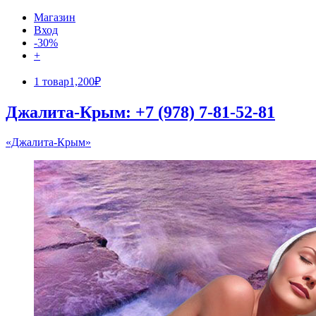
Магазин
Вход
-30%
+
1 товар
1,200₽
Джалита-Крым: +7 (978) 7-81-52-81
«Джалита-Крым»