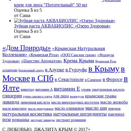
крем для лица "Питательный" 50 мл
Оценка
5
из 5
от Саша
Зубная паста АКВАБИОЛИС «Озеро Здоровья»
Оценка
5
из 5
от Саша
«Дом Природы»
«Крымская Натуральная
Коллекция»
«Крымская Роза»
«Формула
«ООО Сакские грязи»
Крема Крыма
«Царство Ароматов»
Здоровья»
Крымская Роза
в Крыму
в
в Гурзуфе
в Алупке
аллантоин
бензиловый спирт
Москве
в СПб
в
в Форосе
в Севастополе
в Симеизе
Ялте
витамин Е
витамин А
виноград
герань
гиалуроновая кислота
глицерин
для лица
крымские травы
грязи сакского озера
календула
лаванда
масло жожоба
лимонная кислота
масло виноградных косточек
масло ши
масло оливковое
масло кокосовое
миндаль
масло миндальное
натуральная косметика
натуральные ингредиенты
пантенол
роза
ромашка
экстракт ромашки
экстракт лаванды
С ЛЮБОВЬЮ. ДЖАЛИТА КРЫМ © 2017+