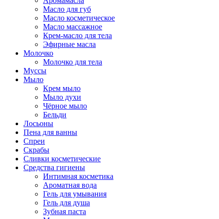
Аромамасла
Масло для губ
Масло косметическое
Масло массажное
Крем-масло для тела
Эфирные масла
Молочко
Молочко для тела
Муссы
Мыло
Крем мыло
Мыло духи
Чёрное мыло
Бельди
Лосьоны
Пена для ванны
Спреи
Скрабы
Сливки косметические
Средства гигиены
Интимная косметика
Ароматная вода
Гель для умывания
Гель для душа
Зубная паста