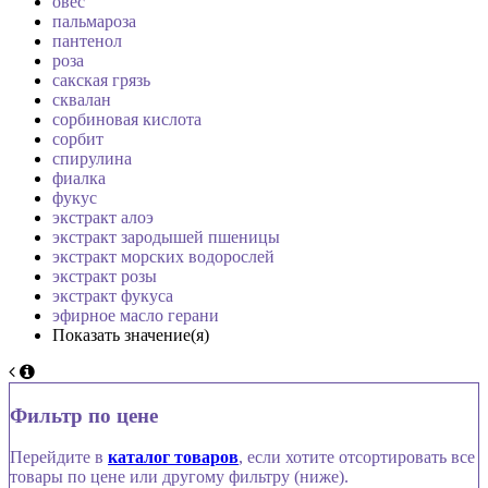
овес
пальмароза
пантенол
роза
сакская грязь
сквалан
сорбиновая кислота
сорбит
спирулина
фиалка
фукус
экстракт алоэ
экстракт зародышей пшеницы
экстракт морских водорослей
экстракт розы
экстракт фукуса
эфирное масло герани
Показать значение(я)
Фильтр по цене
Перейдите в
каталог товаров
, если хотите отсортировать все
товары по цене или другому фильтру (ниже).