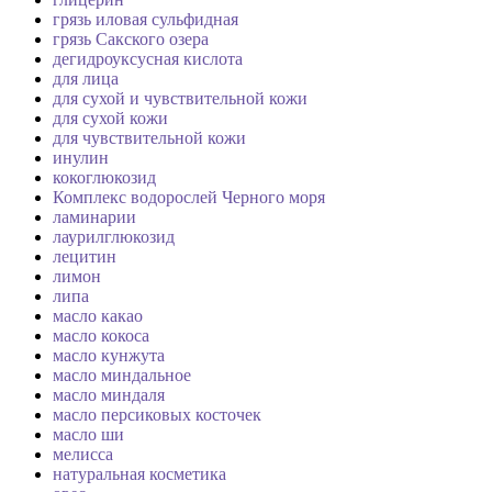
грязь иловая сульфидная
грязь Сакского озера
дегидроуксусная кислота
для лица
для сухой и чувствительной кожи
для сухой кожи
для чувствительной кожи
инулин
кокоглюкозид
Комплекс водорослей Черного моря
ламинарии
лаурилглюкозид
лецитин
лимон
липа
масло какао
масло кокоса
масло кунжута
масло миндальное
масло миндаля
масло персиковых косточек
масло ши
мелисса
натуральная косметика