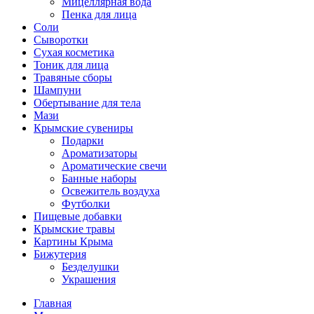
Мицеллярная вода
Пенка для лица
Соли
Сыворотки
Сухая косметика
Тоник для лица
Травяные сборы
Шампуни
Обертывание для тела
Мази
Крымские сувениры
Подарки
Ароматизаторы
Ароматические свечи
Банные наборы
Освежитель воздуха
Футболки
Пищевые добавки
Крымские травы
Картины Крыма
Бижутерия
Безделушки
Украшения
Главная