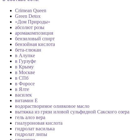
Crimean Queen
Green Detox
«Дом Природы»
абсолют розы
аромакомпозиция
бензиловый спирт
бензойная кислота
бета-глюкан
в Алупке
в Гурзуфе
в Крыму
в Москве
в СПб
в Форосе
в Ялте
василек
витамин Е
водорастворимое оливковое масло
вытяжка из грязи иловой сульфидной Сакского озера
гель алоэ вера
гиалуроновая кислота
гидролат василька
гидролат липы
глицерин