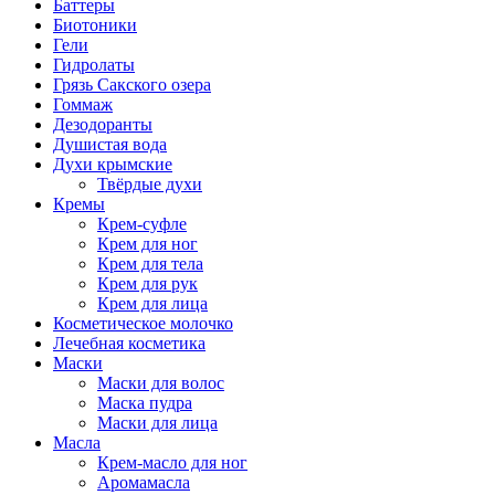
Баттеры
Биотоники
Гели
Гидролаты
Грязь Сакского озера
Гоммаж
Дезодоранты
Душистая вода
Духи крымские
Твёрдые духи
Кремы
Крем-суфле
Крем для ног
Крем для тела
Крем для рук
Крем для лица
Косметическое молочко
Лечебная косметика
Маски
Маски для волос
Маска пудра
Маски для лица
Масла
Крем-масло для ног
Аромамасла