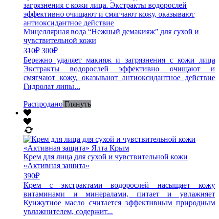
Мицеллярная вода “Нежный демакияж” для сухой и
чувствительной кожи
310
₽
300
₽
Бережно удаляет макияж и загрязнения с кожи лица
Экстракты водорослей эффективно очищают и
смягчают кожу, оказывают антиоксидантное действие
Гидролат липы...
Распродано
Глянуть
Крем для лица для сухой и чувствительной кожи
«Активная защита»
390
₽
Крем с экстрактами водорослей насыщает кожу
витаминами и минералами, питает и увлажняет
Кунжутное масло считается эффективным природным
увлажнителем, содержит...