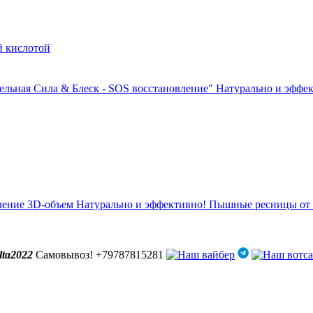
ная Сила & Блеск - SOS восстановление" Натурально и эффект
пление 3D-объем Натурально и эффективно! Пышные ресницы от 
lta2022
Самовывоз! +79787815281