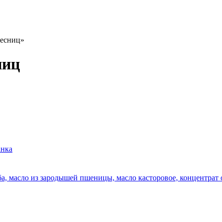
ресниц»
ниц
ба, масло из зародышей пшеницы, масло касторовое, концентрат о