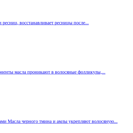
и ресниц, восстанавливает ресницы после...
оненты масла проникают в волосяные фолликулы,...
ами Масла черного тмина и амлы укрепляют волосяную...