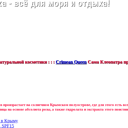
а - всё для моря и отдыха!
туральной косметики : : :
Crimean Queen
Сама Клеопатра пр
в произрастает на солнечном Крымском полуострове, где для этого есть вс
лица на основе абсолюта розы, а также гидролата и экстракта этого поистин
н в Крыму
, SPF15