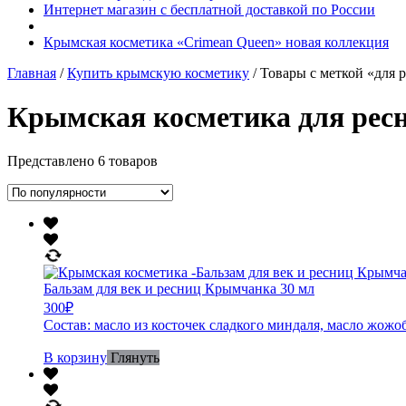
Интернет магазин с бесплатной доставкой по России
Крымская косметика «Crimean Queen» новая коллекция
Главная
/
Купить крымскую косметику
/ Товары с меткой «для 
Крымская косметика для рес
Представлено 6 товаров
Бальзам для век и ресниц Крымчанка 30 мл
300
₽
Состав: масло из косточек сладкого миндаля, масло жожо
В корзину
Глянуть