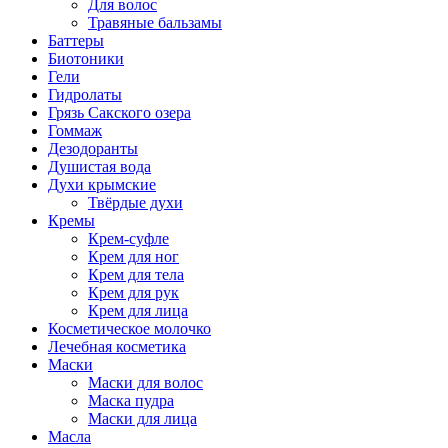
Для волос
Травяные бальзамы
Баттеры
Биотоники
Гели
Гидролаты
Грязь Сакского озера
Гоммаж
Дезодоранты
Душистая вода
Духи крымские
Твёрдые духи
Кремы
Крем-суфле
Крем для ног
Крем для тела
Крем для рук
Крем для лица
Косметическое молочко
Лечебная косметика
Маски
Маски для волос
Маска пудра
Маски для лица
Масла