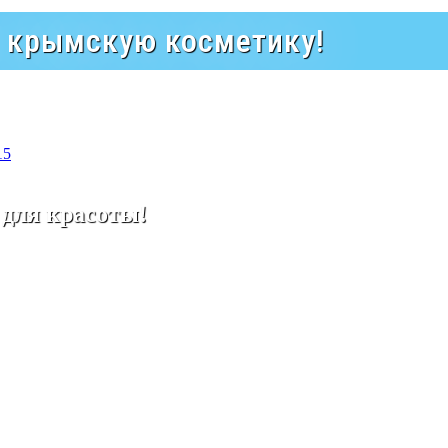
а крымскую косметику!
15
 для красоты!