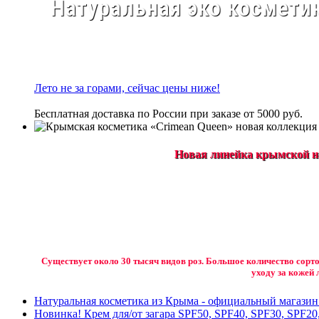
Натуральная эко косметик
Лето не за горами, сейчас цены ниже!
Бесплатная доставка по России при заказе от 5000 руб.
Новая линейка крымской на
Существует около 30 тысяч видов роз. Большое количество сорто
уходу за кожей 
Натуральная косметика из Крыма - официальный магази
Новинка! Крем для/от загара SPF50, SPF40, SPF30, SPF20