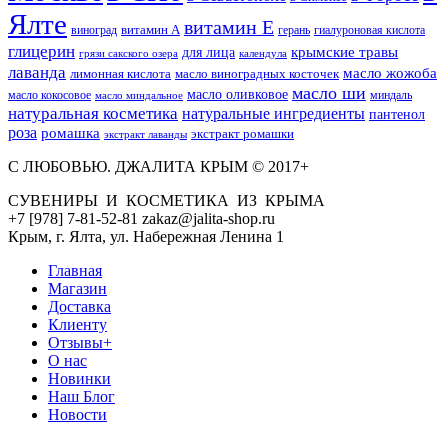
Ялте
витамин Е
витамин А
виноград
герань
гиалуроновая кислота
глицерин
для лица
крымские травы
грязи сакского озера
календула
лаванда
масло жожоба
лимонная кислота
масло виноградных косточек
масло ши
масло оливковое
масло кокосовое
миндаль
масло миндальное
натуральная косметика
натуральные ингредиенты
пантенол
роза
ромашка
экстракт ромашки
экстракт лаванды
С ЛЮБОВЬЮ. ДЖАЛИТА КРЫМ © 2017+
СУВЕНИРЫ И КОСМЕТИКА ИЗ КРЫМА
+7 [978] 7-81-52-81 zakaz@jalita-shop.ru
Крым, г. Ялта, ул. Набережная Ленина 1
Главная
Магазин
Доставка
Клиенту
Отзывы+
О нас
Новинки
Наш Блог
Новости