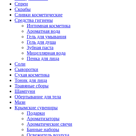
Спреи
Скрабы
Сливки косметические
Средства гигиены
Интимная косметика
Ароматная вода
Гель для умывания
Гель для душа
Зубная паста
Мицеллярная вода
Пенка для лица
Соли
Сыворотки
Сухая косметика
Тоник для лица
Травяные сборы
Шампуни
Обертывание для тела
Мази
Крымские сувениры
Подарки
Ароматизаторы
Ароматические свечи
Банные наборы
Освежитель воздуха