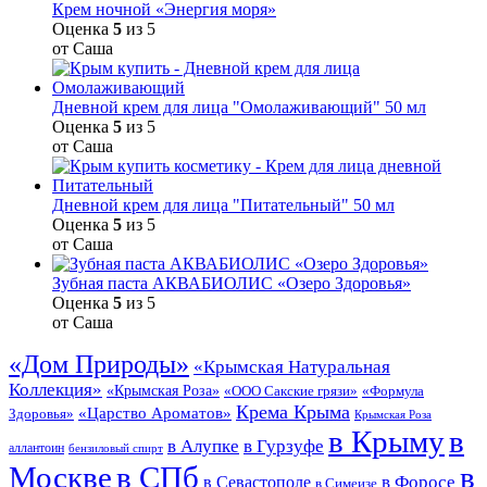
Крем ночной «Энергия моря»
Оценка
5
из 5
от Саша
Дневной крем для лица "Омолаживающий" 50 мл
Оценка
5
из 5
от Саша
Дневной крем для лица "Питательный" 50 мл
Оценка
5
из 5
от Саша
Зубная паста АКВАБИОЛИС «Озеро Здоровья»
Оценка
5
из 5
от Саша
«Дом Природы»
«Крымская Натуральная
Коллекция»
«Крымская Роза»
«Формула
«ООО Сакские грязи»
Крема Крыма
«Царство Ароматов»
Здоровья»
Крымская Роза
в Крыму
в
в Гурзуфе
в Алупке
аллантоин
бензиловый спирт
Москве
в СПб
в
в Форосе
в Севастополе
в Симеизе