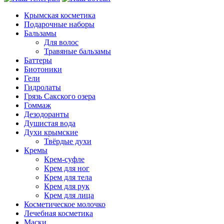
Крымская косметика
Подарочные наборы
Бальзамы
Для волос
Травяные бальзамы
Баттеры
Биотоники
Гели
Гидролаты
Грязь Сакского озера
Гоммаж
Дезодоранты
Душистая вода
Духи крымские
Твёрдые духи
Кремы
Крем-суфле
Крем для ног
Крем для тела
Крем для рук
Крем для лица
Косметическое молочко
Лечебная косметика
Маски