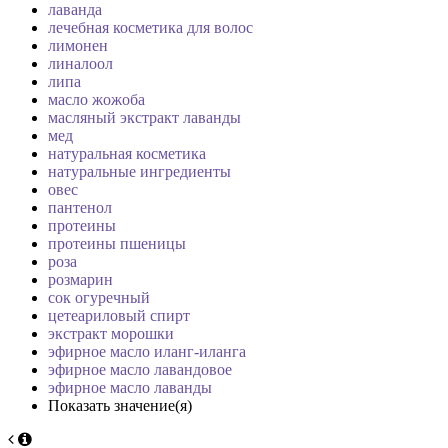
лаванда
лечебная косметика для волос
лимонен
линалоол
липа
масло жожоба
масляный экстракт лаванды
мед
натуральная косметика
натуральные ингредиенты
овес
пантенол
протеины
протеины пшеницы
роза
розмарин
сок огуречный
цетеариловый спирт
экстракт морошки
эфирное масло иланг-иланга
эфирное масло лавандовое
эфирное масло лаванды
Показать значение(я)