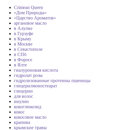
Crimean Queen
«Дом Природы»
«Царство Ароматов»
аргановое масло
в Алупке
в Гурзуфе
в Крыму
в Москве
в Севастополе
в СПб
в Форосе
в Ялте
гиалуроновая кислота
гидролат розы
гидролизованные протеины пшеницы
глицерилмоностеарат
глицерин
для волос
инулин
кокоглюкозид
кокос
кокосовое масло
крапива
крымские травы