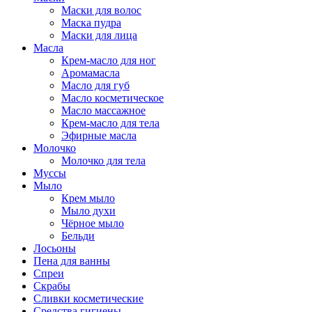
Маски для волос
Маска пудра
Маски для лица
Масла
Крем-масло для ног
Аромамасла
Масло для губ
Масло косметическое
Масло массажное
Крем-масло для тела
Эфирные масла
Молочко
Молочко для тела
Муссы
Мыло
Крем мыло
Мыло духи
Чёрное мыло
Бельди
Лосьоны
Пена для ванны
Спреи
Скрабы
Сливки косметические
Средства гигиены