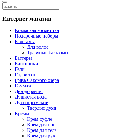
Интернет магазин
Крымская косметика
Подарочные наборы
Бальзамы
Для волос
Травяные бальзамы
Баттеры
Биотоники
Гели
Гидролаты
Грязь Сакского озера
Гоммаж
Дезодоранты
Душистая вода
Духи крымские
Твёрдые духи
Кремы
Крем-суфле
Крем для ног
Крем для тела
Крем для рук