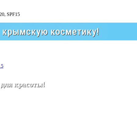
а крымскую косметику!
15
 для красоты!