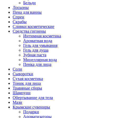
Бельди
Лосьоны
Пена для ванны
Спреи
Скрабы
Сливки косметические
Средства гигиены
Интимная косметика
Ароматная вода
Гель для умывания
Гель для душа
Зубная паста
Мицеллярная вода
Пенка для лица
Соли
Сыворотки
Сухая косметика
Тоник для лица
Травяные сборы
Шампуни
Обертывание для тела
Мази
Крымские сувениры
Подарки
Ароматизаторы