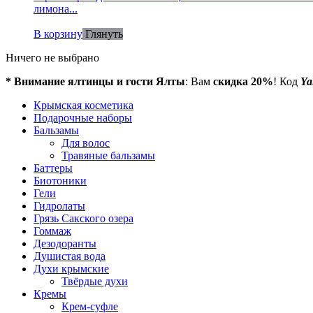
лимона...
В корзину
Глянуть
Ничего не выбрано
* Внимание ялтинцы и гости Ялты
: Вам
скидка 20%
! Код
Ya
Крымская косметика
Подарочные наборы
Бальзамы
Для волос
Травяные бальзамы
Баттеры
Биотоники
Гели
Гидролаты
Грязь Сакского озера
Гоммаж
Дезодоранты
Душистая вода
Духи крымские
Твёрдые духи
Кремы
Крем-суфле