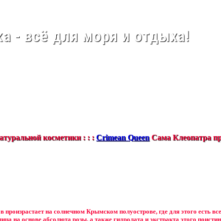
а - всё для моря и отдыха!
туральной косметики : : :
Crimean Queen
Сама Клеопатра пр
в произрастает на солнечном Крымском полуострове, где для этого есть вс
лица на основе абсолюта розы, а также гидролата и экстракта этого поистин