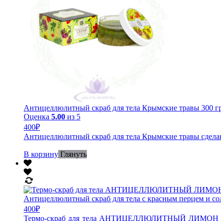
Антицеллюлитный скраб для тела Крымские травы 300 г
Оценка
5.00
из 5
400
₽
Антицеллюлитный скраб для тела Крымские травы сделан
В корзину
Глянуть
Антицеллюлитный скраб для тела с красным перцем и с
400
₽
Термо-скраб для тела АНТИЦЕЛЛЮЛИТНЫЙ ЛИМОН С К