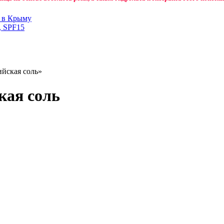
н в Крыму
, SPF15
ийская соль»
кая соль