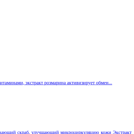
таминами, экстракт розмарина активизирует обмен...
ющий скраб, улучшающий микроциркуляцию кожи Экстракт