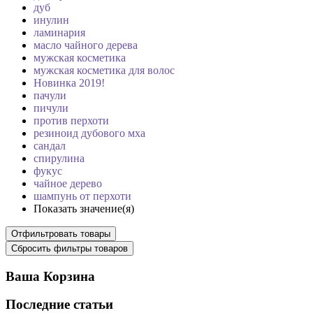
дуб
инулин
ламинария
масло чайного дерева
мужская косметика
мужская косметика для волос
Новинка 2019!
пачули
пичули
против перхоти
резиноид дубового мха
сандал
спирулина
фукус
чайное дерево
шампунь от перхоти
Показать значение(я)
Ваша Корзина
Последние статьи