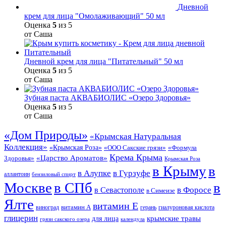
Дневной
крем для лица "Омолаживающий" 50 мл
Оценка
5
из 5
от Саша
Дневной крем для лица "Питательный" 50 мл
Оценка
5
из 5
от Саша
Зубная паста АКВАБИОЛИС «Озеро Здоровья»
Оценка
5
из 5
от Саша
«Дом Природы»
«Крымская Натуральная
Коллекция»
«Крымская Роза»
«Формула
«ООО Сакские грязи»
Крема Крыма
«Царство Ароматов»
Здоровья»
Крымская Роза
в Крыму
в
в Гурзуфе
в Алупке
аллантоин
бензиловый спирт
Москве
в СПб
в
в Форосе
в Севастополе
в Симеизе
Ялте
витамин Е
витамин А
виноград
герань
гиалуроновая кислота
глицерин
для лица
крымские травы
грязи сакского озера
календула