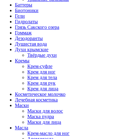
Баттеры
Биотоники
Гели
Гидролаты
Грязь Сакского озера
Гоммаж
Дезодоранты
Душистая вода
Духи крымские
Твёрдые духи
Кремы
Крем-суфле
Крем для ног
Крем для тела
Крем для рук
Крем для лица
Косметическое молочко
Лечебная косметика
Маски
Маски для волос
Маска пудра
Маски для лица
Масла
Крем-масло для ног
Аромамасла