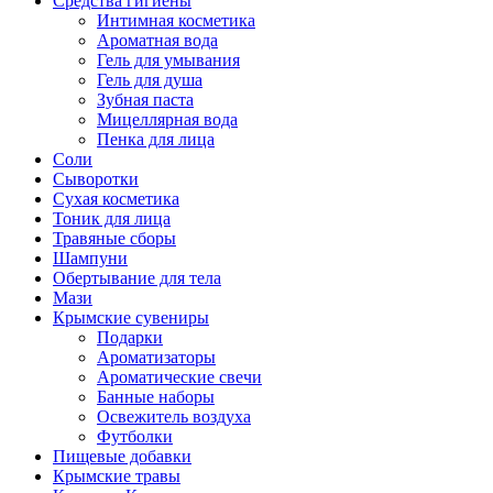
Средства гигиены
Интимная косметика
Ароматная вода
Гель для умывания
Гель для душа
Зубная паста
Мицеллярная вода
Пенка для лица
Соли
Сыворотки
Сухая косметика
Тоник для лица
Травяные сборы
Шампуни
Обертывание для тела
Мази
Крымские сувениры
Подарки
Ароматизаторы
Ароматические свечи
Банные наборы
Освежитель воздуха
Футболки
Пищевые добавки
Крымские травы