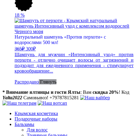
18
%
Натуральный шампунь «Против перхоти» с
водорослями 500 мл!
365
₽
300
₽
Шампунь для мужчин «Интенсивный уход» против
перхоти - отлично очищает волосы от загрязнений и
подходит для ежедневного применения - стимулирует
кровообращение...
Распродано
Глянуть
* Внимание ялтинцы и гости Ялты
: Вам
скидка 20%
! Код
Yalta2022
Самовывоз! +79787815281
Крымская косметика
Подарочные наборы
Бальзамы
Для волос
Травяные бальзамы