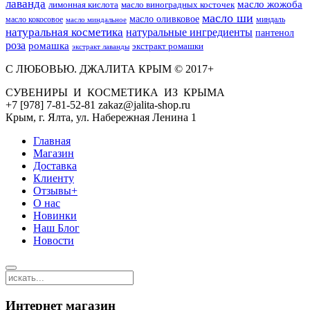
лаванда
масло жожоба
лимонная кислота
масло виноградных косточек
масло ши
масло оливковое
масло кокосовое
миндаль
масло миндальное
натуральная косметика
натуральные ингредиенты
пантенол
роза
ромашка
экстракт ромашки
экстракт лаванды
С ЛЮБОВЬЮ. ДЖАЛИТА КРЫМ © 2017+
СУВЕНИРЫ И КОСМЕТИКА ИЗ КРЫМА
+7 [978] 7-81-52-81 zakaz@jalita-shop.ru
Крым, г. Ялта, ул. Набережная Ленина 1
Главная
Магазин
Доставка
Клиенту
Отзывы+
О нас
Новинки
Наш Блог
Новости
Интернет магазин