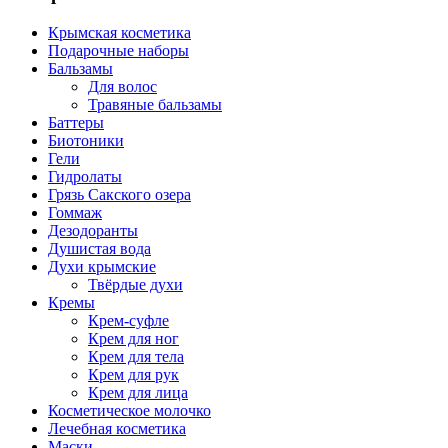
Крымская косметика
Подарочные наборы
Бальзамы
Для волос
Травяные бальзамы
Баттеры
Биотоники
Гели
Гидролаты
Грязь Сакского озера
Гоммаж
Дезодоранты
Душистая вода
Духи крымские
Твёрдые духи
Кремы
Крем-суфле
Крем для ног
Крем для тела
Крем для рук
Крем для лица
Косметическое молочко
Лечебная косметика
Маски