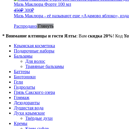
Мазь Маклюра Форте 100 мл
450
₽
300
₽
Мазь Маклюра - её называют еще «Адамово яблоко», изда
Распродано
Глянуть
* Внимание ялтинцы и гости Ялты
: Вам
скидка 20%
! Код
Ya
Крымская косметика
Подарочные наборы
Бальзамы
Для волос
Травяные бальзамы
Баттеры
Биотоники
Гели
Гидролаты
Грязь Сакского озера
Гоммаж
Дезодоранты
Душистая вода
Духи крымские
Твёрдые духи
Кремы
Крем-суфле