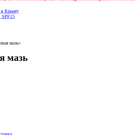
н в Крыму
, SPF15
овая мазь»
я мазь