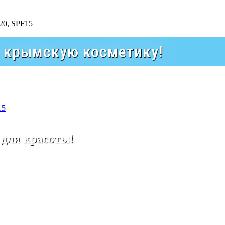
а крымскую косметику!
15
 для красоты!