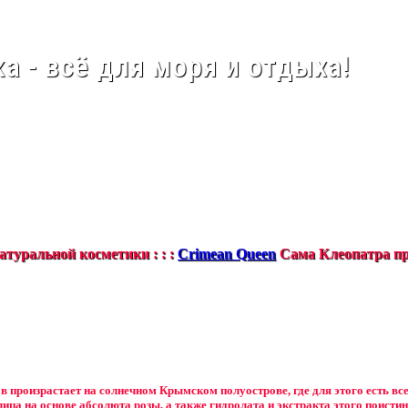
а - всё для моря и отдыха!
туральной косметики : : :
Crimean Queen
Сама Клеопатра пр
в произрастает на солнечном Крымском полуострове, где для этого есть вс
лица на основе абсолюта розы, а также гидролата и экстракта этого поистин