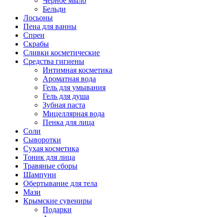
Чёрное мыло
Бельди
Лосьоны
Пена для ванны
Спреи
Скрабы
Сливки косметические
Средства гигиены
Интимная косметика
Ароматная вода
Гель для умывания
Гель для душа
Зубная паста
Мицеллярная вода
Пенка для лица
Соли
Сыворотки
Сухая косметика
Тоник для лица
Травяные сборы
Шампуни
Обертывание для тела
Мази
Крымские сувениры
Подарки