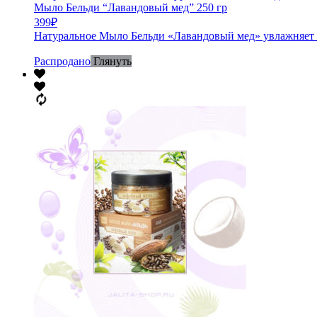
Мыло Бельди “Лавандовый мед” 250 гр
399
₽
Натуральное Мыло Бельди «Лавандовый мед» увлажняет ко
Распродано
Глянуть