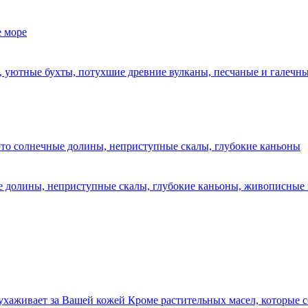
уютные бухты, потухшие древние вулканы, песчаные и галечные 
 долины, неприступные скалы, глубокие каньоны, живописные 
аживает за Вашей кожей Кроме растительных масел, которые сос