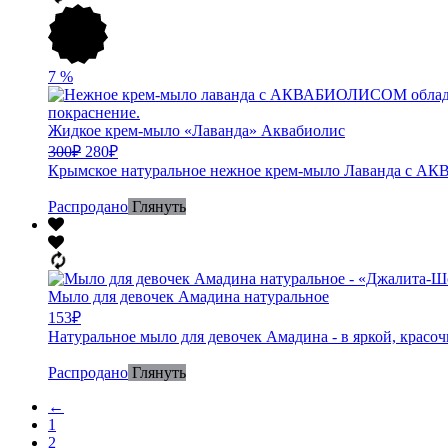
7
%
Жидкое крем-мыло «Лаванда» Аквабиолис
300
₽
280
₽
Крымское натуральное нежное крем-мыло Лаванда с АК
Распродано
Глянуть
Мыло для девочек Амадина натуральное
153
₽
Натуральное мыло для девочек Амадина - в яркой, красо
Распродано
Глянуть
←
1
2