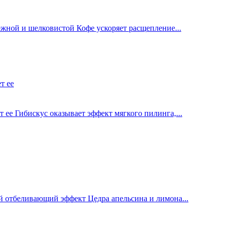
ежной и шелковистой Кофе ускоряет расщепление...
ее Гибискус оказывает эффект мягкого пилинга,...
ий отбеливающий эффект Цедра апельсина и лимона...