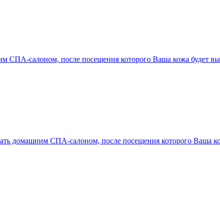
м СПА-салоном, после посещения которого Ваша кожа будет выг
ть домашним СПА-салоном, после посещения которого Ваша кожа