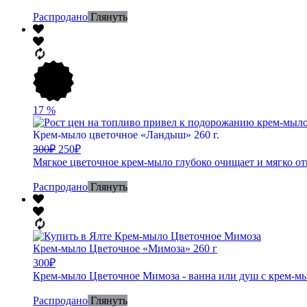
Распродано
Глянуть
17
%
Крем-мыло цветочное «Ландыш» 260 г.
300
₽
250
₽
Мягкое цветочное крем-мыло глубоко очищает и мягко от
Распродано
Глянуть
Крем-мыло Цветочное «Мимоза» 260 г
300
₽
Крем-мыло Цветочное Мимоза - ванна или душ с крем-мы
Распродано
Глянуть