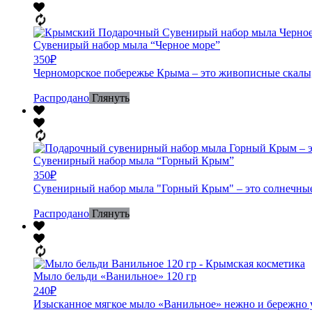
Сувенирый набор мыла “Черное море”
350
₽
Черноморское побережье Крыма – это живописные скалы, 
Распродано
Глянуть
Сувенирный набор мыла “Горный Крым”
350
₽
Сувенирный набор мыла "Горный Крым" – это солнечные
Распродано
Глянуть
Мыло бельди «Ванильное» 120 гр
240
₽
Изысканное мягкое мыло «Ванильное» нежно и бережно ух