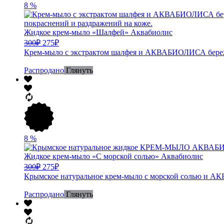
8
%
Жидкое крем-мыло «Шалфей» Аквабиолис
300
₽
275
₽
Крем-мыло с экстрактом шалфея и АКВАБИОЛИСА бережно
Распродано
Глянуть
8
%
Жидкое крем-мыло «С морской солью» Аквабиолис
300
₽
275
₽
Крымское натуральное крем-мыло с морской солью и АК
Распродано
Глянуть