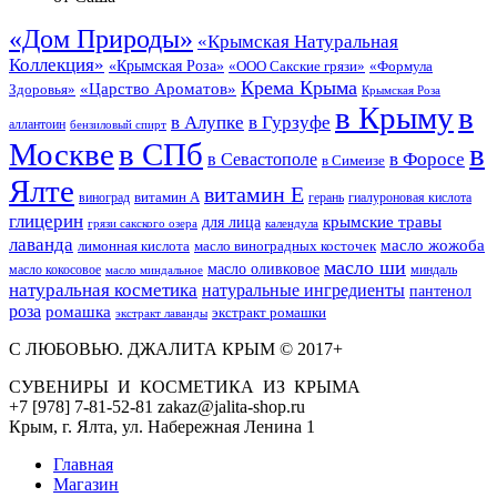
«Дом Природы»
«Крымская Натуральная
Коллекция»
«Крымская Роза»
«Формула
«ООО Сакские грязи»
Крема Крыма
«Царство Ароматов»
Здоровья»
Крымская Роза
в Крыму
в
в Гурзуфе
в Алупке
аллантоин
бензиловый спирт
Москве
в СПб
в
в Форосе
в Севастополе
в Симеизе
Ялте
витамин Е
витамин А
виноград
герань
гиалуроновая кислота
глицерин
для лица
крымские травы
грязи сакского озера
календула
лаванда
масло жожоба
лимонная кислота
масло виноградных косточек
масло ши
масло оливковое
масло кокосовое
миндаль
масло миндальное
натуральная косметика
натуральные ингредиенты
пантенол
роза
ромашка
экстракт ромашки
экстракт лаванды
С ЛЮБОВЬЮ. ДЖАЛИТА КРЫМ © 2017+
СУВЕНИРЫ И КОСМЕТИКА ИЗ КРЫМА
+7 [978] 7-81-52-81 zakaz@jalita-shop.ru
Крым, г. Ялта, ул. Набережная Ленина 1
Главная
Магазин