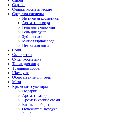
Спреи
Скрабы
Сливки косметические
Средства гигиены
Интимная косметика
Ароматная вода
Гель для умывания
Гель для душа
Зубная паста
Мицеллярная вода
Пенка для лица
Соли
Сыворотки
Сухая косметика
Тоник для лица
Травяные сборы
Шампуни
Обертывание для тела
Мази
Крымские сувениры
Подарки
Ароматизаторы
Ароматические свечи
Банные наборы
Освежитель воздуха