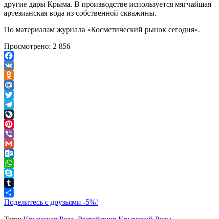
другие дары Крыма. В производстве используется мягчайшая
артезианская вода из собственной скважины.
По материалам журнала «Косметический рынок сегодня».
Просмотрено:
2 856
Facebook
VK
Odnoklassniki
Mail.Ru
Twitter
Telegram
LiveJournal
Pinterest
Viber
Gmail
Outlook.com
WhatsApp
Skype
Tumblr
Поделитесь с друзьями -5%!