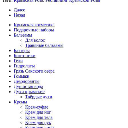
Теги:
Крымская Роза
,
Рестайлинг Крымской Розы
Далее
Назад
Крымская косметика
Подарочные наборы
Бальзамы
Для волос
Травяные бальзамы
Баттеры
Биотоники
Гели
Гидролаты
Грязь Сакского озера
Гоммаж
Дезодоранты
Душистая вода
Духи крымские
Твёрдые духи
Кремы
Крем-суфле
Крем для ног
Крем для тела
Крем для рук
Крем для лица