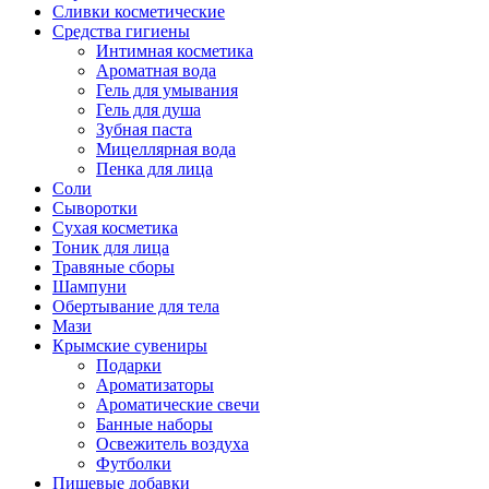
Сливки косметические
Средства гигиены
Интимная косметика
Ароматная вода
Гель для умывания
Гель для душа
Зубная паста
Мицеллярная вода
Пенка для лица
Соли
Сыворотки
Сухая косметика
Тоник для лица
Травяные сборы
Шампуни
Обертывание для тела
Мази
Крымские сувениры
Подарки
Ароматизаторы
Ароматические свечи
Банные наборы
Освежитель воздуха
Футболки
Пищевые добавки