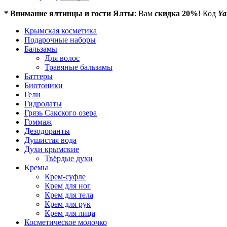
* Внимание ялтинцы и гости Ялты
: Вам
скидка 20%
! Код
Ya
Крымская косметика
Подарочные наборы
Бальзамы
Для волос
Травяные бальзамы
Баттеры
Биотоники
Гели
Гидролаты
Грязь Сакского озера
Гоммаж
Дезодоранты
Душистая вода
Духи крымские
Твёрдые духи
Кремы
Крем-суфле
Крем для ног
Крем для тела
Крем для рук
Крем для лица
Косметическое молочко