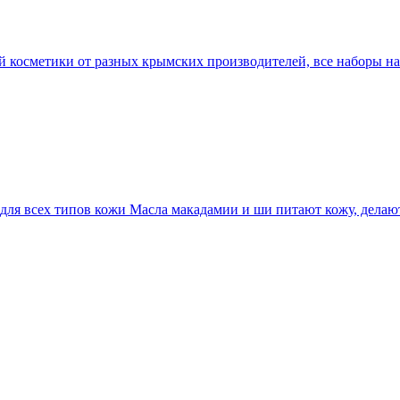
косметики от разных крымских производителей, все наборы нат
ля всех типов кожи Масла макадамии и ши питают кожу, делают 