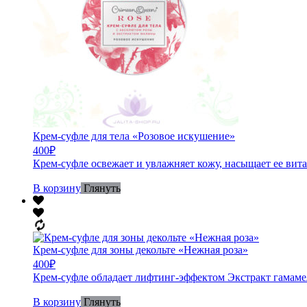
Крем-суфле для тела «Розовое искушение»
400
₽
Крем-суфле освежает и увлажняет кожу, насыщает ее ви
В корзину
Глянуть
Крем-суфле для зоны декольте «Нежная роза»
400
₽
Крем-суфле обладает лифтинг-эффектом Экстракт гамамел
В корзину
Глянуть