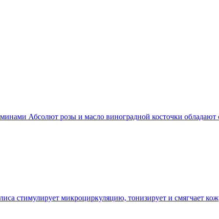
таминами Абсолют розы и масло виноградной косточки обладаю
иса стимулирует микроциркуляцию, тонизирует и смягчает кожу,