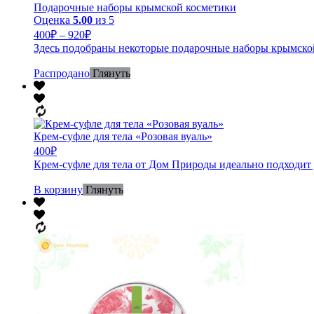
Подарочные наборы крымской косметики
Оценка
5.00
из 5
400
₽
–
920
₽
Здесь подобраны некоторые подарочные наборы крымской 
Распродано
Глянуть
Крем-суфле для тела «Розовая вуаль»
400
₽
Крем-суфле для тела от Дом Природы идеально подходит д
В корзину
Глянуть