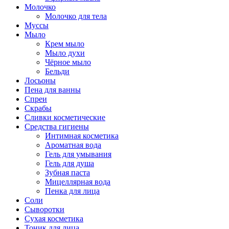
Молочко
Молочко для тела
Муссы
Мыло
Крем мыло
Мыло духи
Чёрное мыло
Бельди
Лосьоны
Пена для ванны
Спреи
Скрабы
Сливки косметические
Средства гигиены
Интимная косметика
Ароматная вода
Гель для умывания
Гель для душа
Зубная паста
Мицеллярная вода
Пенка для лица
Соли
Сыворотки
Сухая косметика
Тоник для лица