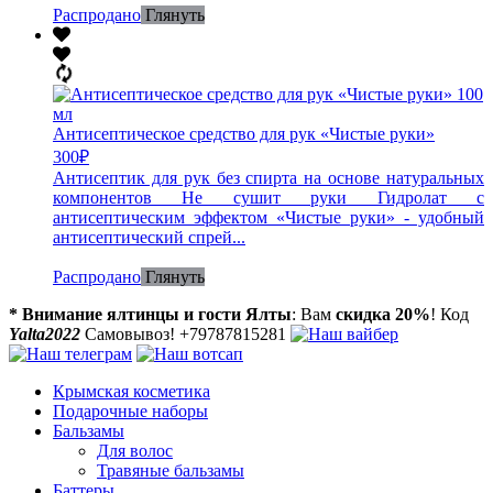
Распродано
Глянуть
Антисептическое средство для рук «Чистые руки»
300
₽
Антисептик для рук без спирта на основе натуральных
компонентов Не сушит руки Гидролат с
антисептическим эффектом «Чистые руки» - удобный
антисептический спрей...
Распродано
Глянуть
* Внимание ялтинцы и гости Ялты
: Вам
скидка 20%
! Код
Yalta2022
Самовывоз! +79787815281
Крымская косметика
Подарочные наборы
Бальзамы
Для волос
Травяные бальзамы
Баттеры