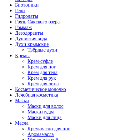
Биотоники
Гели
Гидролаты
Грязь Сакского озера
Гоммаж
Дезодоранты
Душистая вода
Духи крымские
Твёрдые духи
Кремы
Крем-суфле
Крем для ног
Крем для тела
Крем для рук
Крем для лица
Косметическое молочко
Лечебная косметика
Маски
Маски для волос
Маска пудра
Маски для лица
Масла
Крем-масло для ног
Аромамасла
Масло для губ