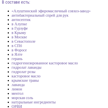
В составе есть:
«Алуштинский эфиромасличный совхоз-завод»
антибактериальный спрей для рук
антисептик
в Алупке
в Гурзуфе
в Крыму
в Москве
в Севастополе
в СПб
в Форосе
в Ялте
герань
гидрогенизированное касторовое масло
гидролат лаванды
гидролат розы
касторовое масло
крымские травы
лаванда
лимон
ментол
морская соль
натуральные ингредиенты
ОРВИ