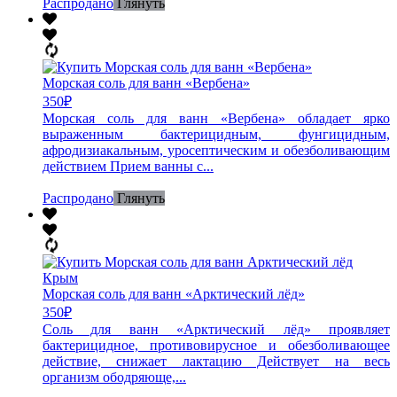
Распродано
Глянуть
Морская соль для ванн «Вербена»
350
₽
Морская соль для ванн «Вербена» обладает ярко
выраженным бактерицидным, фунгицидным,
афродизиакальным, уросептическим и обезболивающим
действием Прием ванны с...
Распродано
Глянуть
Морская соль для ванн «Арктический лёд»
350
₽
Соль для ванн «Арктический лёд» проявляет
бактерицидное, противовирусное и обезболивающее
действие, снижает лактацию Действует на весь
организм ободряюще,...