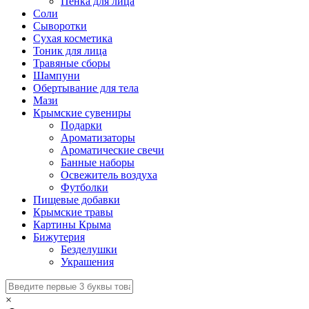
Пенка для лица
Соли
Сыворотки
Сухая косметика
Тоник для лица
Травяные сборы
Шампуни
Обертывание для тела
Мази
Крымские сувениры
Подарки
Ароматизаторы
Ароматические свечи
Банные наборы
Освежитель воздуха
Футболки
Пищевые добавки
Крымские травы
Картины Крыма
Бижутерия
Безделушки
Украшения
×