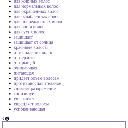
для жирных волос
для нормальных волос
для окрашенных волос
для ослабленных волос
для поврежденных волос
для роста волос
для сухих волос
защищает
защищает от солнца
красивые волосы
от выпадения волос
от перхоти
от прыщей
очищающая
питающая
придает объем волосам
противовоспалительное
снимает раздражение
тонизирует
увлажняет
укрепляет волосы
успокаивающая