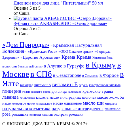
Дневной крем для лица "Питательный" 50 мл
Оценка
5
из 5
от Саша
Зубная паста АКВАБИОЛИС «Озеро Здоровья»
Оценка
5
из 5
от Саша
«Дом Природы»
«Крымская Натуральная
Коллекция»
«Крымская Роза»
«Формула
«ООО Сакские грязи»
Крема Крыма
«Царство Ароматов»
Здоровья»
Крымская Роза
в Крыму
в
в Гурзуфе
в Алупке
аллантоин
бензиловый спирт
Москве
в СПб
в
в Форосе
в Севастополе
в Симеизе
Ялте
витамин Е
витамин А
виноград
герань
гиалуроновая кислота
глицерин
для лица
крымские травы
грязи сакского озера
календула
лаванда
масло жожоба
лимонная кислота
масло виноградных косточек
масло ши
масло оливковое
масло кокосовое
миндаль
масло миндальное
натуральная косметика
натуральные ингредиенты
пантенол
роза
ромашка
экстракт ромашки
экстракт лаванды
С ЛЮБОВЬЮ. ДЖАЛИТА КРЫМ © 2017+