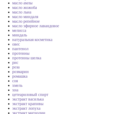
масло амлы
масло жожоба
масло льна
масло миндаля
масло репейное
масло эфирное лавандовое
мелисса
миндаль
натуральная косметика
овес
пантенол
протеины
протеины шелка
рис
роза
розмарин
ромашка
соя
хмель
хна
цетеариловый спирт
экстракт василька
экстракт крапивы
экстракт лопуха
экстракт магнолии