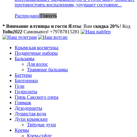
противостоять воспалениям, улучшает состояние...
Распродано
Глянуть
* Внимание ялтинцы и гости Ялты
: Вам
скидка 20%
! Код
Yalta2022
Самовывоз! +79787815281
Крымская косметика
Подарочные наборы
Бальзамы
Для волос
Травяные бальзамы
Баттеры
Биотоники
Гели
Гидролаты
Грязь Сакского озера
Гоммаж
Дезодоранты
Душистая вода
Духи крымские
Твёрдые духи
Кремы
Крем-суфле