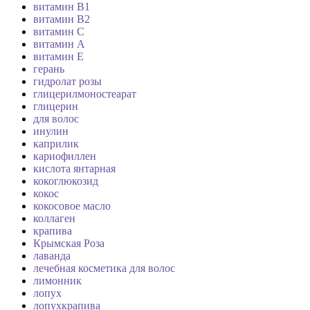
витамин B1
витамин B2
витамин C
витамин А
витамин Е
герань
гидролат розы
глицерилмоностеарат
глицерин
для волос
инулин
каприлик
кариофиллен
кислота янтарная
кокоглюкозид
кокос
кокосовое масло
коллаген
крапива
Крымская Роза
лаванда
лечебная косметика для волос
лимонник
лопух
лопухкрапива