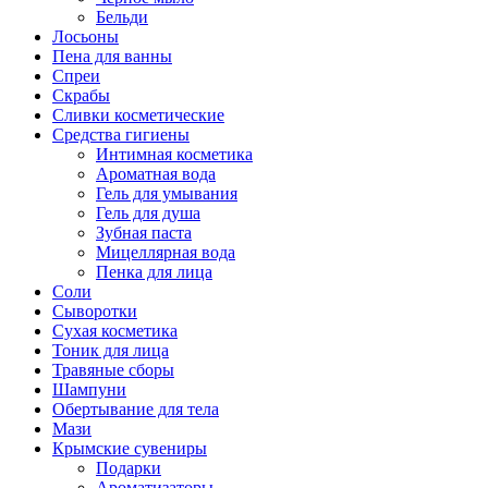
Бельди
Лосьоны
Пена для ванны
Спреи
Скрабы
Сливки косметические
Средства гигиены
Интимная косметика
Ароматная вода
Гель для умывания
Гель для душа
Зубная паста
Мицеллярная вода
Пенка для лица
Соли
Сыворотки
Сухая косметика
Тоник для лица
Травяные сборы
Шампуни
Обертывание для тела
Мази
Крымские сувениры
Подарки
Ароматизаторы