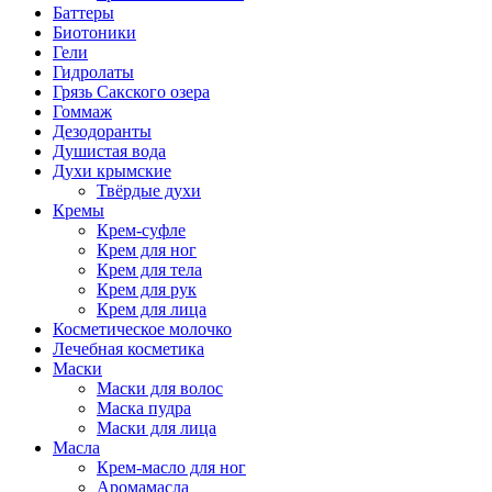
Баттеры
Биотоники
Гели
Гидролаты
Грязь Сакского озера
Гоммаж
Дезодоранты
Душистая вода
Духи крымские
Твёрдые духи
Кремы
Крем-суфле
Крем для ног
Крем для тела
Крем для рук
Крем для лица
Косметическое молочко
Лечебная косметика
Маски
Маски для волос
Маска пудра
Маски для лица
Масла
Крем-масло для ног
Аромамасла