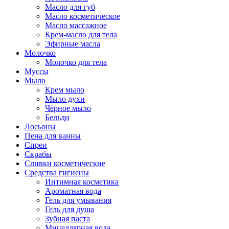
Масло для губ
Масло косметическое
Масло массажное
Крем-масло для тела
Эфирные масла
Молочко
Молочко для тела
Муссы
Мыло
Крем мыло
Мыло духи
Чёрное мыло
Бельди
Лосьоны
Пена для ванны
Спреи
Скрабы
Сливки косметические
Средства гигиены
Интимная косметика
Ароматная вода
Гель для умывания
Гель для душа
Зубная паста
Мицеллярная вода