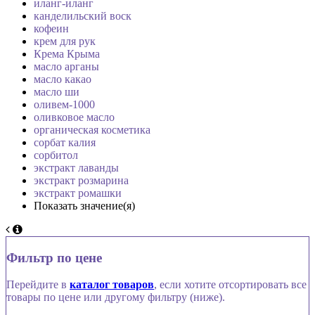
иланг-иланг
канделильский воск
кофеин
крем для рук
Крема Крыма
масло арганы
масло какао
масло ши
оливем-1000
оливковое масло
органическая косметика
сорбат калия
сорбитол
экстракт лаванды
экстракт розмарина
экстракт ромашки
Показать значение(я)
Фильтр по цене
Перейдите в
каталог товаров
, если хотите отсортировать все
товары по цене или другому фильтру (ниже).