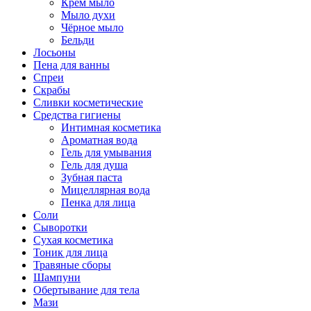
Крем мыло
Мыло духи
Чёрное мыло
Бельди
Лосьоны
Пена для ванны
Спреи
Скрабы
Сливки косметические
Средства гигиены
Интимная косметика
Ароматная вода
Гель для умывания
Гель для душа
Зубная паста
Мицеллярная вода
Пенка для лица
Соли
Сыворотки
Сухая косметика
Тоник для лица
Травяные сборы
Шампуни
Обертывание для тела
Мази