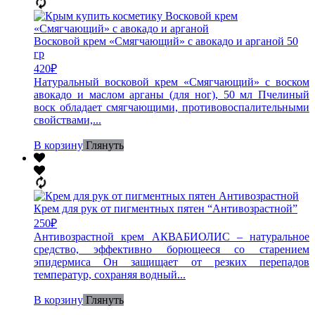
Восковой крем «Смягчающий» с авокадо и арганой 50
гр
420
₽
Натуральный восковой крем «Смягчающий» с воском
авокадо и маслом арганы (для ног), 50 мл Пчелиный
воск обладает смягчающими, противовоспалительными
свойствами,...
В корзину
Глянуть
Крем для рук от пигментных пятен “Антивозрастной”
250
₽
Антивозрастной крем АКВАБИОЛИС – натуральное
средство, эффективно борющееся со старением
эпидермиса Он защищает от резких перепадов
температур, сохраняя водный...
В корзину
Глянуть