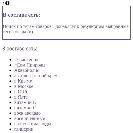
В составе есть:
Поиск по тегам товаров - добавляет к результатам выбранные
теги товара (и)
В составе есть:
D-пантенол
«Дом Природы»
Аквабиолис
антивозрастной крем
в Крыму
в Москве
в СПб
в Ялте
витамин Е
витамин С
воск авокадо
воск пчелиный
гидролат лаванды
глицерин