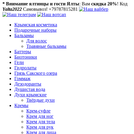
* Внимание ялтинцы и гости Ялты
: Вам
скидка 20%
! Код
Yalta2022
Самовывоз! +79787815281
Крымская косметика
Подарочные наборы
Бальзамы
Для волос
Травяные бальзамы
Баттеры
Биотоники
Гели
Гидролаты
Грязь Сакского озера
Гоммаж
Дезодоранты
Душистая вода
Духи крымские
Твёрдые духи
Кремы
Крем-суфле
Крем для ног
Крем для тела
Крем для рук
Крем для лица