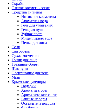
Скрабы
Сливки косметические
Средства гигиены
Интимная косметика
Ароматная вода
Гель для умывания
Гель для душа
Зубная паста
Мицеллярная вода
Пенка для лица
Соли
Сыворотки
Сухая косметика
Тоник для лица
Травяные сборы
Шампуни
Обертывание для тела
Мази
Крымские сувениры
Подарки
Ароматизаторы
Ароматические свечи
Банные наборы
Освежитель воздуха
Футболки