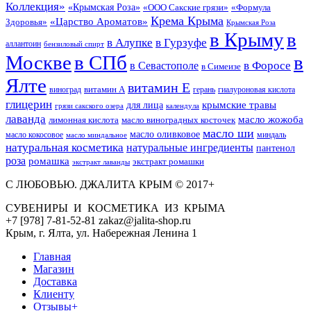
Коллекция»
«Крымская Роза»
«Формула
«ООО Сакские грязи»
Крема Крыма
«Царство Ароматов»
Здоровья»
Крымская Роза
в Крыму
в
в Гурзуфе
в Алупке
аллантоин
бензиловый спирт
Москве
в СПб
в
в Форосе
в Севастополе
в Симеизе
Ялте
витамин Е
витамин А
виноград
герань
гиалуроновая кислота
глицерин
для лица
крымские травы
грязи сакского озера
календула
лаванда
масло жожоба
лимонная кислота
масло виноградных косточек
масло ши
масло оливковое
масло кокосовое
миндаль
масло миндальное
натуральная косметика
натуральные ингредиенты
пантенол
роза
ромашка
экстракт ромашки
экстракт лаванды
С ЛЮБОВЬЮ. ДЖАЛИТА КРЫМ © 2017+
СУВЕНИРЫ И КОСМЕТИКА ИЗ КРЫМА
+7 [978] 7-81-52-81 zakaz@jalita-shop.ru
Крым, г. Ялта, ул. Набережная Ленина 1
Главная
Магазин
Доставка
Клиенту
Отзывы+