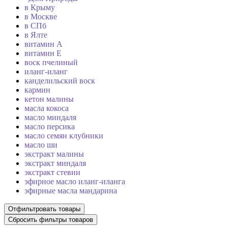
в Крыму
в Москве
в СПб
в Ялте
витамин А
витамин Е
воск пчелиный
иланг-иланг
канделильский воск
кармин
кетон малины
масла кокоса
масло миндаля
масло персика
масло семян клубники
масло ши
экстракт малины
экстракт миндаля
экстракт стевии
эфирное масло иланг-иланга
эфирные масла мандарина