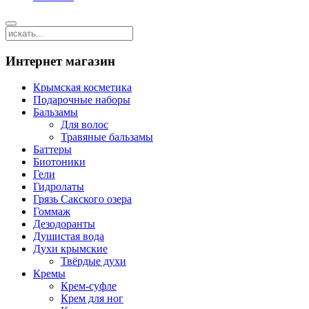
Интернет магазин
Крымская косметика
Подарочные наборы
Бальзамы
Для волос
Травяные бальзамы
Баттеры
Биотоники
Гели
Гидролаты
Грязь Сакского озера
Гоммаж
Дезодоранты
Душистая вода
Духи крымские
Твёрдые духи
Кремы
Крем-суфле
Крем для ног