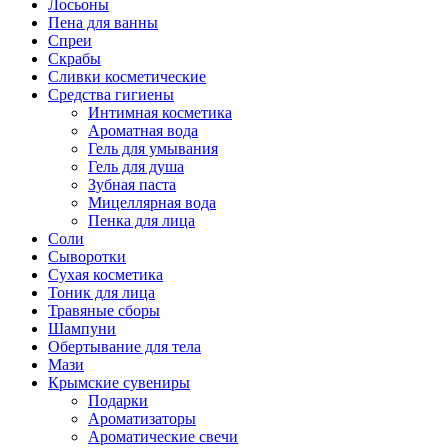
Лосьоны
Пена для ванны
Спреи
Скрабы
Сливки косметические
Средства гигиены
Интимная косметика
Ароматная вода
Гель для умывания
Гель для душа
Зубная паста
Мицеллярная вода
Пенка для лица
Соли
Сыворотки
Сухая косметика
Тоник для лица
Травяные сборы
Шампуни
Обертывание для тела
Мази
Крымские сувениры
Подарки
Ароматизаторы
Ароматические свечи