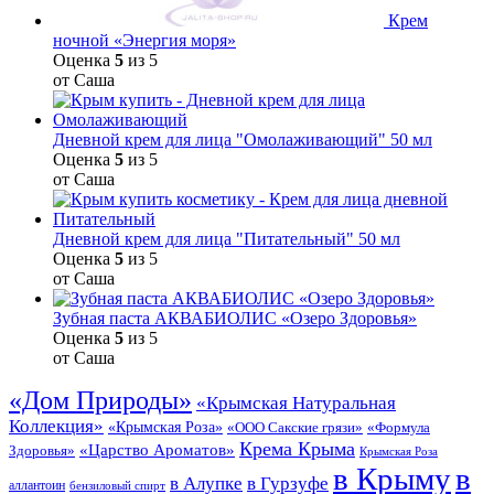
Крем
ночной «Энергия моря»
Оценка
5
из 5
от Саша
Дневной крем для лица "Омолаживающий" 50 мл
Оценка
5
из 5
от Саша
Дневной крем для лица "Питательный" 50 мл
Оценка
5
из 5
от Саша
Зубная паста АКВАБИОЛИС «Озеро Здоровья»
Оценка
5
из 5
от Саша
«Дом Природы»
«Крымская Натуральная
Коллекция»
«Крымская Роза»
«Формула
«ООО Сакские грязи»
Крема Крыма
«Царство Ароматов»
Здоровья»
Крымская Роза
в Крыму
в
в Гурзуфе
в Алупке
аллантоин
бензиловый спирт