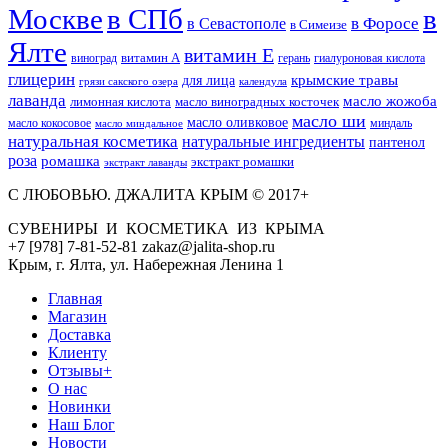
Москве
в СПб
в
в Форосе
в Севастополе
в Симеизе
Ялте
витамин Е
витамин А
виноград
герань
гиалуроновая кислота
глицерин
для лица
крымские травы
грязи сакского озера
календула
лаванда
масло жожоба
лимонная кислота
масло виноградных косточек
масло ши
масло оливковое
масло кокосовое
миндаль
масло миндальное
натуральная косметика
натуральные ингредиенты
пантенол
роза
ромашка
экстракт ромашки
экстракт лаванды
С ЛЮБОВЬЮ. ДЖАЛИТА КРЫМ © 2017+
СУВЕНИРЫ И КОСМЕТИКА ИЗ КРЫМА
+7 [978] 7-81-52-81 zakaz@jalita-shop.ru
Крым, г. Ялта, ул. Набережная Ленина 1
Главная
Магазин
Доставка
Клиенту
Отзывы+
О нас
Новинки
Наш Блог
Новости