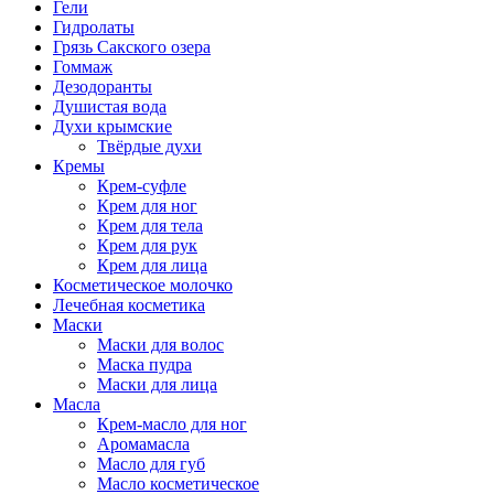
Гели
Гидролаты
Грязь Сакского озера
Гоммаж
Дезодоранты
Душистая вода
Духи крымские
Твёрдые духи
Кремы
Крем-суфле
Крем для ног
Крем для тела
Крем для рук
Крем для лица
Косметическое молочко
Лечебная косметика
Маски
Маски для волос
Маска пудра
Маски для лица
Масла
Крем-масло для ног
Аромамасла
Масло для губ
Масло косметическое