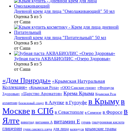
Дневной крем для лица "Омолаживающий" 50 мл
Оценка
5
из 5
от Саша
Дневной крем для лица "Питательный" 50 мл
Оценка
5
из 5
от Саша
Зубная паста АКВАБИОЛИС «Озеро Здоровья»
Оценка
5
из 5
от Саша
«Дом Природы»
«Крымская Натуральная
Коллекция»
«Крымская Роза»
«Формула
«ООО Сакские грязи»
Крема Крыма
«Царство Ароматов»
Здоровья»
Крымская Роза
в Крыму
в
в Гурзуфе
в Алупке
аллантоин
бензиловый спирт
Москве
в СПб
в
в Форосе
в Севастополе
в Симеизе
Ялте
витамин Е
витамин А
виноград
герань
гиалуроновая кислота
глицерин
для лица
крымские травы
грязи сакского озера
календула