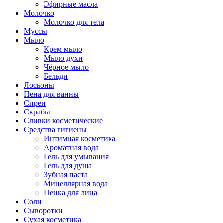
Эфирные масла
Молочко
Молочко для тела
Муссы
Мыло
Крем мыло
Мыло духи
Чёрное мыло
Бельди
Лосьоны
Пена для ванны
Спреи
Скрабы
Сливки косметические
Средства гигиены
Интимная косметика
Ароматная вода
Гель для умывания
Гель для душа
Зубная паста
Мицеллярная вода
Пенка для лица
Соли
Сыворотки
Сухая косметика