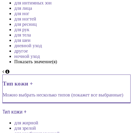
для интимных зон
для лица
для ног
для ногтей
для ресниц
для рук
для тела
для шеи
дневной уход
другое
ночной уход
Показать значение(я)
Тип кожи +
Можно выбрать несколько типов (покажет все выбранные)
Тип кожи +
для жирной
для зрелой