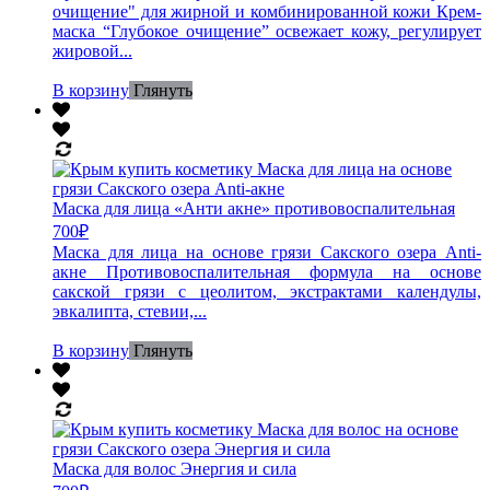
очищение" для жирной и комбинированной кожи Крем-
маска “Глубокое очищение” освежает кожу, регулирует
жировой...
В корзину
Глянуть
Маска для лица «Анти акне» противовоспалительная
700
₽
Маска для лица на основе грязи Сакского озера Anti-
акне Противовоспалительная формула на основе
сакской грязи с цеолитом, экстрактами календулы,
эвкалипта, стевии,...
В корзину
Глянуть
Маска для волос Энергия и сила