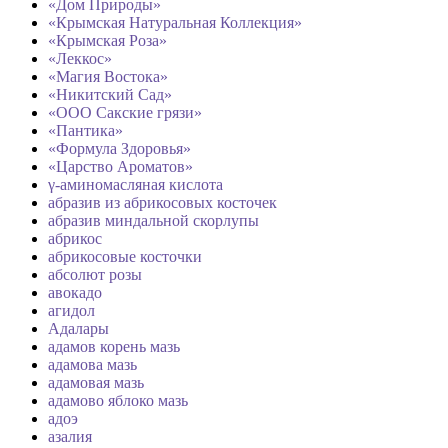
«Дом Природы»
«Крымская Натуральная Коллекция»
«Крымская Роза»
«Леккос»
«Магия Востока»
«Никитский Сад»
«ООО Сакские грязи»
«Пантика»
«Формула Здоровья»
«Царство Ароматов»
γ-аминомасляная кислота
абразив из абрикосовых косточек
абразив миндальной скорлупы
абрикос
абрикосовые косточки
абсолют розы
авокадо
агидол
Адалары
адамов корень мазь
адамова мазь
адамовая мазь
адамово яблоко мазь
адоэ
азалия