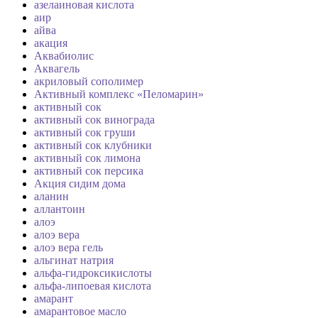
азелаиновая кислота
аир
айва
акация
Аквабиолис
Аквагель
акриловый сополимер
Активный комплекс «Пеломарин»
активный сок
активный сок винограда
активный сок груши
активный сок клубники
активный сок лимона
активный сок персика
Акция сидим дома
аланин
аллантоин
алоэ
алоэ вера
алоэ вера гель
альгинат натрия
альфа-гидроксикислоты
альфа-липоевая кислота
амарант
амарантовое масло