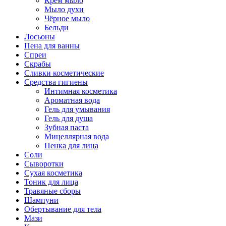
Крем мыло
Мыло духи
Чёрное мыло
Бельди
Лосьоны
Пена для ванны
Спреи
Скрабы
Сливки косметические
Средства гигиены
Интимная косметика
Ароматная вода
Гель для умывания
Гель для душа
Зубная паста
Мицеллярная вода
Пенка для лица
Соли
Сыворотки
Сухая косметика
Тоник для лица
Травяные сборы
Шампуни
Обертывание для тела
Мази