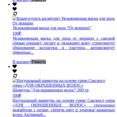
Увлажняющая маска для лица “От морщин”
100
₽
Увлажняющая маска для лица от морщин с сакской
грязью очищает, питает и увлажняет кожу, стимулирует
образование коллагена и эластина, активизирует
обменные...
В корзину
Глянуть
Шампунь “Для окрашенных волос” 200 гр
500
₽
Натуральный шампунь на основе грязи Сакского озера
«ДЛЯ ОКРАШЕННЫХ ВОЛОС» специально
разработан с целью, сберечь цвет и здоровье крашеных
волос Активный...