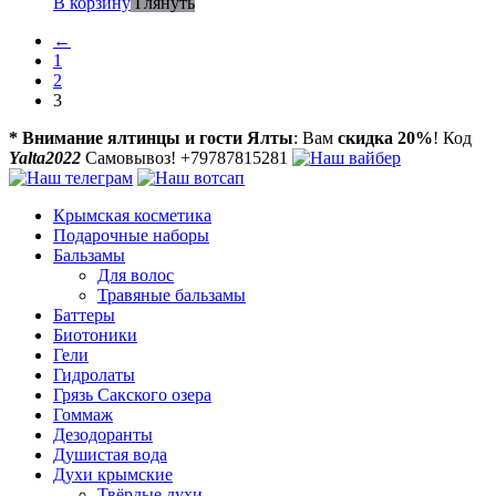
В корзину
Глянуть
←
1
2
3
* Внимание ялтинцы и гости Ялты
: Вам
скидка 20%
! Код
Yalta2022
Самовывоз! +79787815281
Крымская косметика
Подарочные наборы
Бальзамы
Для волос
Травяные бальзамы
Баттеры
Биотоники
Гели
Гидролаты
Грязь Сакского озера
Гоммаж
Дезодоранты
Душистая вода
Духи крымские
Твёрдые духи