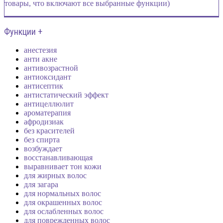
товары, что включают все выбранные функции)
Функции +
анестезия
анти акне
антивозрастной
антиоксидант
антисептик
антистатический эффект
антицеллюлит
ароматерапия
афродизиак
без красителей
без спирта
возбуждает
восстанавливающая
выравнивает тон кожи
для жирных волос
для загара
для нормальных волос
для окрашенных волос
для ослабленных волос
для поврежденных волос