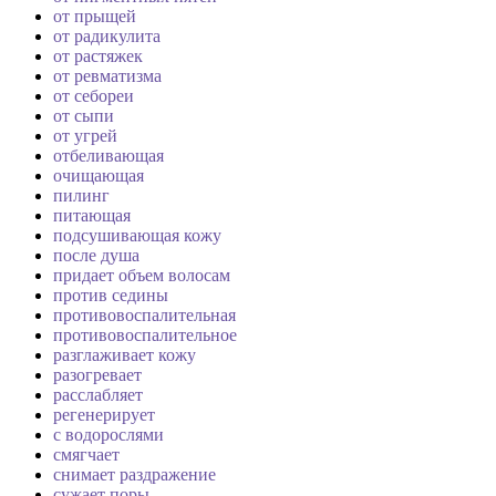
от прыщей
от радикулита
от растяжек
от ревматизма
от себореи
от сыпи
от угрей
отбеливающая
очищающая
пилинг
питающая
подсушивающая кожу
после душа
придает объем волосам
против седины
противовоспалительная
противовоспалительное
разглаживает кожу
разогревает
расслабляет
регенерирует
с водорослями
смягчает
снимает раздражение
сужает поры