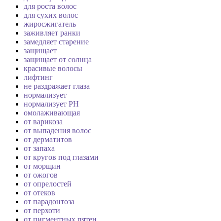
для роста волос
для сухих волос
жиросжигатель
заживляет ранки
замедляет старение
защищает
защищает от солнца
красивые волосы
лифтинг
не раздражает глаза
нормализует
нормализует PH
омолаживающая
от варикоза
от выпадения волос
от дерматитов
от запаха
от кругов под глазами
от морщин
от ожогов
от опрелостей
от отеков
от парадонтоза
от перхоти
от пигментных пятен