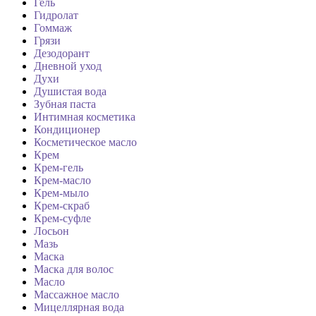
Гель
Гидролат
Гоммаж
Грязи
Дезодорант
Дневной уход
Духи
Душистая вода
Зубная паста
Интимная косметика
Кондиционер
Косметическое масло
Крем
Крем-гель
Крем-масло
Крем-мыло
Крем-скраб
Крем-суфле
Лосьон
Мазь
Маска
Маска для волос
Масло
Массажное масло
Мицеллярная вода