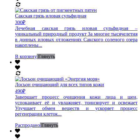
Сакская грязь иловая сульфидная
300
₽
Лечебная сакская грязь иловая сульфидная –
уникальный природный продукт За многие тысячелетия
в донных иловых отложениях Сакского соленого озера
накоплены...
В корзину
Глянуть
Лосьон очищающий для всех типов кожи
490
₽
Завершает процесс очищения кожи лица и шеи,
успокаивает её и увлажняет, тонизирует и освежает
Улучшает обмен веществ и ускоряет процесс
регенерации клеток...
Распродано
Глянуть