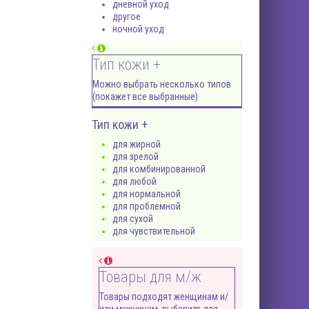
дневной уход
другое
ночной уход
Тип кожи +
Можно выбрать несколько типов
(покажет все выбранные)
Тип кожи +
для жирной
для зрелой
для комбинированной
для любой
для нормальной
для проблемной
для сухой
для чувствительной
Товары для м/ж
Товары подходят женщинам и/