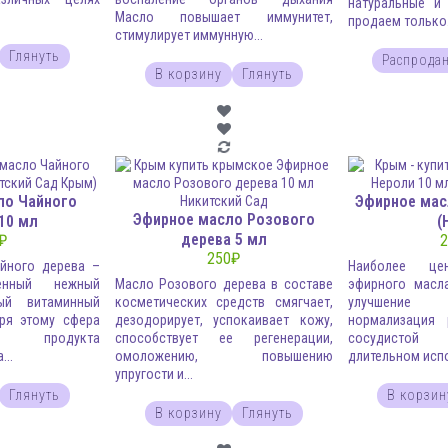
натуральные и
.
Масло повышает иммунитет,
продаем только.
стимулирует иммунную...
Глянуть
Распрода
В корзину
Глянуть
ло Чайного
Эфирное мас
Эфирное масло Розового
10 мл
(
дерева 5 мл
₽
2
250
₽
йного дерева –
Наиболее це
енный нежный
Масло Розового дерева в составе
эфирного масл
ый витаминный
косметических средств смягчает,
улучшение
ря этому сфера
дезодорирует, успокаивает кожу,
нормализация 
ия продукта
способствует ее регенерации,
сосудистой
..
омоложению, повышению
длительном испо
упругости и...
Глянуть
В корзин
В корзину
Глянуть