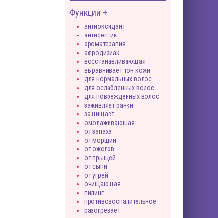
Функции +
антиоксидант
антисептик
ароматерапия
афродизиак
восстанавливающая
выравнивает тон кожи
для нормальных волос
для ослабленных волос
для поврежденных волос
заживляет ранки
защищает
омолаживающая
от запаха
от морщин
от ожогов
от прыщей
от сыпи
от угрей
очищающая
пилинг
противовоспалительное
разогревает