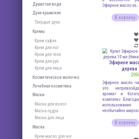
Душистая вода
Эфирное масло из..
Духи крымские
В корзину
Твёрдые духи
Кремы
Крем-суфле
Крем для ног
Крем для тела
Крем для рук
Эфирное мас
Крем для лица
дерева 
200
Косметическое молочко
Эфирное масло ча
Лечебная косметика
это непревзойд
аромат и богат
Маски
комплекс Благода
Маски для волос
использован
необычайно широка.
Маска пудра
Маски для лица
В корзину
Масла
Крем-масло для ног