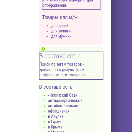
или мужчинам, выберите для
отображения.
Товары для м/ж
для детей
для женщин
для мужчин
В составе есть:
Поиск по тегам товаров -
добавляет к результатам
выбранные теги товара (и)
В составе есть:
«Никитский Сад»
антиаллергическое
антибактеиальное
афродизиак
в Алупке
в Гурзуфе
в Крыму