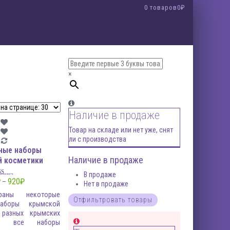
0 товаров
0₽
×
Наличие в продаже
Товар на складе или нет уже, снят
ли с производства
ные наборы
Наличие в продаже
й косметики
В продаже
ценка
5.00
₽
920
₽
–
Нет в продаже
из 5
раны некоторые
наборы крымской
 разных крымских
лей, все наборы