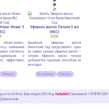
Иланг-Иланг 5
Эфирное масло Пачули 5 мл
БС)
(НБС)
₽
300
₽
Иланг-иланг»,
Крымские эфирные масла
 под названием
Никитский Сад представляет одно
давна считалось
из самых ценных эфирных масел –
одизиаком и
пачули Эфирное масло пачули
рое эффективно
добывается паровым способом из
молодых...
Глянуть
В корзину
Глянуть
цы и гости Ялты
: Вам
скидка 20%
! Код
Yalta2022
Самовывоз! +79787815281