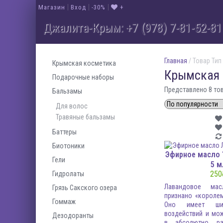
Магазин
Вход
-30%
+
Джалита-Крым: +7 (978) 7-81-52-81
Главная
/ Товар Тип
Крымская косметика
Крымская 
Подарочные наборы
Представлено 8 то
Бальзамы
Для волос
Травяные бальзамы
Баттеры
Биотоники
Эфирное масло 
Гели
5 м
250
Гидролаты
Лавандовое ма
Грязь Сакского озера
признано «короле
Гоммаж
Оно имеет шир
воздействий и мо
Дезодоранты
в абсолютно ра