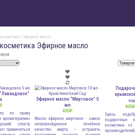
 косметики / Эфирное масло
косметика Эфирное масло
варов
Подароч
“Лавандовое”
крымско
Эфирное масло “Миртовое” 5
л
О
мл
₽
400
400
₽
сло по праву
Здесь подоб
м ароматерапии»
Масло эфирное миртовое - самое
подарочные 
окий спектр
непревзойденное лечебное
косметики от
жет применяться
качество мирта – устранять
производите
зличных целях
воспаление органов дыхания