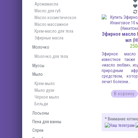
Аромамасла
Масло для губ
Масло косметическое
Масло массажное
Крем-масло для тела
Эфирное масло 
Эфирные масла
мл (Н
250
Молочко
Эфирное масло «
Молочко для тела
известное также
«масло любви», из
Муссы
природным афр
Мыло
средством, кото
лечит болезни...
Крем мыло
Мыло духи
В корзину
Чёрное мыло
Бельди
Лосьоны
* Внимание ялтин
Пена для ванны
Спреи