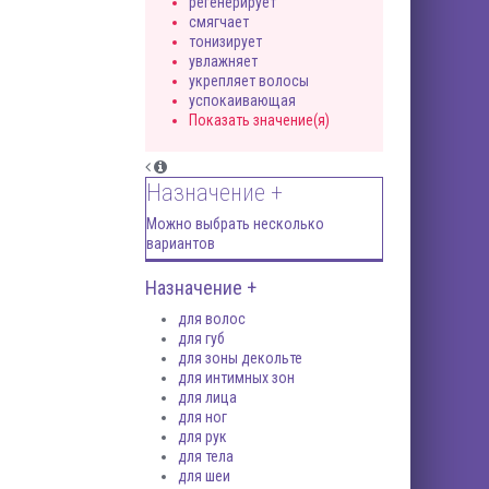
регенерирует
смягчает
тонизирует
увлажняет
укрепляет волосы
успокаивающая
Показать значение(я)
Назначение +
Можно выбрать несколько
вариантов
Назначение +
для волос
для губ
для зоны декольте
для интимных зон
для лица
для ног
для рук
для тела
для шеи