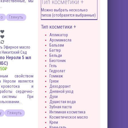
Тип косметики +
 качественные, мы
..
Можно выбрать несколько
типов (отобразятся выбранные)
но
Глянуть
Тип косметики +
Апликатор
Аромамасла
Бальзам
Баттер
Бельди
ло Нероли 5 мл
Биотоник
НБС)
Гель
50
₽
Гидролат
нным свойством
Гоммаж
а Нероли является
Грязи
 кровотока и
Дезодорант
работы сердечно-
Дневной уход
 системы При
Духи
льзовании...
Душистая вода
Зубная паста
Интимная косметика
у
Глянуть
Косметическое масло
Крем
Крем-гель